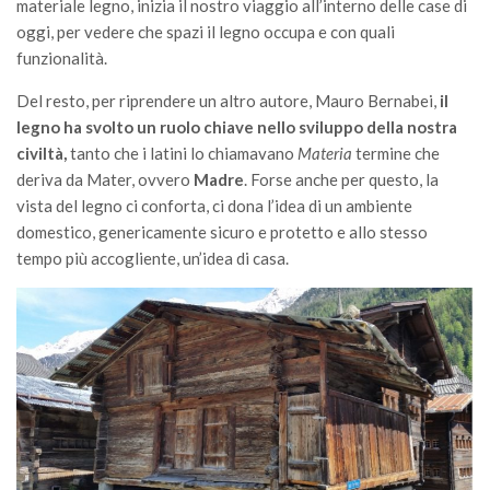
GdL Gestione Incendi Boschivi
materiale legno, inizia il nostro viaggio all’interno delle case di
oggi, per vedere che spazi il legno occupa e con quali
GdL Verde Urbano
funzionalità.
GdL Comunicazione Forestale
Del resto, per riprendere un altro autore, Mauro Bernabei,
il
GdL Foreste, Mitigazione, Adattamento
legno ha svolto un ruolo chiave nello sviluppo della nostra
GdL Infrastrutture, Risorse, Innovazione
civiltà,
tanto che i latini lo chiamavano
Materia
termine che
deriva da Mater, ovvero
Madre
. Forse anche per questo, la
GdL Boschi Vetusti
vista del legno ci conforta, ci dona l’idea di un ambiente
GdL “TreeTalkers”
domestico, genericamente sicuro e protetto e allo stesso
GdL Boschi Cedui
tempo più accogliente, un’idea di casa.
News
Post Recenti
Ricevi la SISEF Newsletter
Avvisi
Borse di Studio
Call for Papers