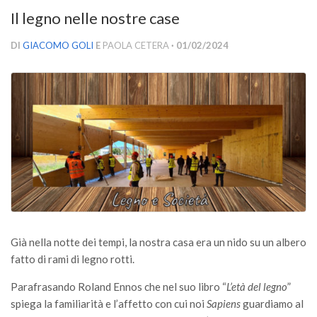
Versamento Quote di Iscrizione
Il legno nelle nostre case
Gruppi di Lavoro
DI
GIACOMO GOLI
E
PAOLA CETERA
· 01/02/2024
Lista dei Gruppi di Lavoro SISEF
GdL Inquinamento e Foreste
GdL Terpeni in Ecologia
GdL Biodiversità Forestale
GdL Arboricoltura da Legno e Agroselvicoltura
GdL Modellistica Forestale
GdL Selvicoltura
GdL Ecologia del Suolo
Già nella notte dei tempi, la nostra casa era un nido su un albero
GdL Pianificazione Forestale
fatto di rami di legno rotti.
GdL Geomatica Forestale
Parafrasando Roland Ennos che nel suo libro “
L’età del legno
”
GdL Filiera del legno
spiega la familiarità e l’affetto con cui noi
Sapiens
guardiamo al