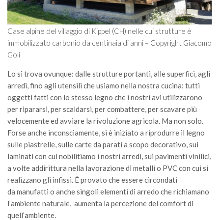
Call for Proposals
Comunicati
Case alpine del villaggio di Kippel (CH) nelle cui strutture è
Congressi
immobilizzato carbonio da centinaia di anni – Copyright Giacomo
Goli
Convegni
Lo si trova ovunque: dalle strutture portanti, alle superfici, agli
Corsi di Aggiornamento
arredi, fino agli utensili che usiamo nella nostra cucina: tutti
Corsi di Specializzazione
oggetti fatti con lo stesso legno che i nostri avi utilizzarono
Giornate di Studio
per ripararsi, per scaldarsi, per combattere, per scavare più
velocemente ed avviare la rivoluzione agricola. Ma non solo.
Opportunità di Lavoro
Forse anche inconsciamente, si è iniziato a riprodurre il legno
Rassegne
sulle piastrelle, sulle carte da parati a scopo decorativo, sui
Reports
laminati con cui nobilitiamo i nostri arredi, sui pavimenti vinilici,
a volte addirittura nella lavorazione di metalli o PVC con cui si
Simposii
realizzano gli infissi. È provato che essere circondati
Congressi
da manufatti o anche singoli elementi di arredo che richiamano
l’ambiente naturale, aumenta la percezione del comfort di
Pagina Congressi
quell’ambiente.