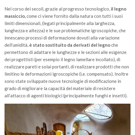
Premi SISEF
Nel corso dei secoli, grazie al progresso tecnologico,
il legno
XV Congresso (Sassari 2026)
massiccio,
come ci viene fornito dalla natura con tutti i suoi
XIV Congresso (Padova 2024)
limiti dimensionali, (legati principalmente alla larghezza,
lunghezza e altezza) e le sue problematiche igroscopiche, che
XIII Congresso (Orvieto 2022)
innescano processi di deformazione dovuti alla variazione
XII Congresso (Palermo 2019)
dell’umidità,
è stato sostituito da derivati del legno
che
XI Congresso (Roma 2017)
permettono di adattare le lunghezze e le sezioni alle esigenze
dei progettisti (per esempio il legno lamellare incollato), di
X Congresso (Firenze 2015)
realizzare pareti e solai portanti, di realizzare prodotti che non
IX Congresso (Bolzano 2013)
limitino le deformazioni igroscopiche (i.e. compensato). Inoltre
sono state sviluppate nuove tecnologie di modificazione in
VIII Congresso (Rende 2011)
grado di migliorare la capacità del materiale di resistere
VII Congresso (Isernia 2009)
all’attacco di agenti biologici (principalmente funghi e insetti).
VI Congresso (Arezzo 2007)
V Congresso (Torino 2003)
IV Congresso (Potenza 2003)
III Congresso (Viterbo 2001)