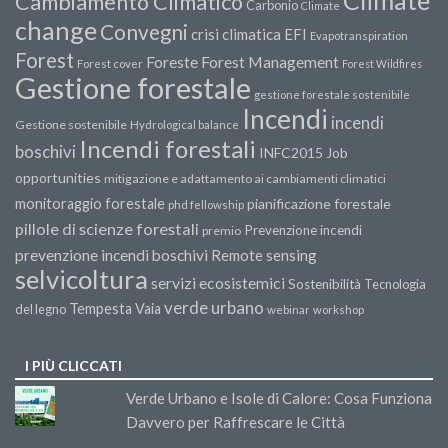
Climate
Cambiamento Climatico
Carbonio
Climate
change
Convegni
crisi climatica
EFI
Evapotranspiration
Forest
Forest Management
Foreste
Forest cover
Forest Wildfires
Gestione forestale
gestione forestale sostenibile
Incendi
incendi
Gestione sostenibile
Hydrological balance
Incendi forestali
boschivi
INFC2015
Job
opportunities
mitigazione e adattamento ai cambiamenti climatici
monitoraggio forestale
pianificazione forestale
phd fellowship
pillole di scienze forestali
Prevenzione incendi
premio
prevenzione incendi boschivi
Remote sensing
selvicoltura
servizi ecosistemici
Sostenibilità
Tecnologia
verde urbano
Tempesta Vaia
del legno
webinar
workshop
I PIÙ CLICCATI
Verde Urbano e Isole di Calore: Cosa Funziona
Davvero per Raffrescare le Città