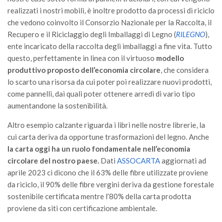
SISEF Notebook (Rassegna Stampa)
realizzati i nostri mobili, è inoltre prodotto da processi di riciclo
SISEF Eventi
che vedono coinvolto il Consorzio Nazionale per la Raccolta, il
Recupero e il Riciclaggio degli Imballaggi di Legno (
RILEGNO
),
SISEF@Facebook
ente incaricato della raccolta degli imballaggi a fine vita. Tutto
@SISEF Tweets
questo, perfettamente in linea con il virtuoso
modello
@ForestTweeting
produttivo proposto dell’economia circolare
, che considera
lo scarto una risorsa da cui poter poi realizzare nuovi prodotti,
SISEF Publishing
come pannelli, dai quali poter ottenere arredi di vario tipo
Redazione SISEF.ORG
aumentandone la sostenibilità.
Credits
Altro esempio calzante riguarda i libri nelle nostre librerie, la
cui carta deriva da opportune trasformazioni del legno. Anche
la carta oggi ha un ruolo fondamentale nell’economia
circolare del nostro paese.
Dati
ASSOCARTA
aggiornati ad
aprile 2023 ci dicono che il 63% delle fibre utilizzate proviene
da riciclo, il 90% delle fibre vergini deriva da gestione forestale
sostenibile certificata mentre l’80% della carta prodotta
proviene da siti con certificazione ambientale.