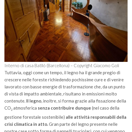
II Congresso (Bologna 1999)
I Congresso (Padova 1997)
Redazione
Pagina Principale
Editoriali
Pillole di Scienze Forestali
Interno di casa Batlló (Barcellona) – Copyright Giacomo Goli
Highlights
Tuttavia, oggi come un tempo, il legno ha il grande pregio di
#FOCUSINCENDI
crescere nelle foreste richiedendo pochissime cure e di venire
Cartella Stampa
lavorato con basse energie di trasformazione che, da un punto
di vista di impatto ambientale, risultano in emissioni molto
Comunicati
contenute.
Il legno
, inoltre, si forma grazie alla fissazione della
Infografiche
CO
atmosferica
senza contribuire dunque
(nel caso della
2
Video
gestione forestale sostenibile)
alle attività responsabili della
crisi climatica in atto.
Gran parte del legno presente nelle
PDF
nostre case sotto forma di pannelli truciolari, con cui vengono