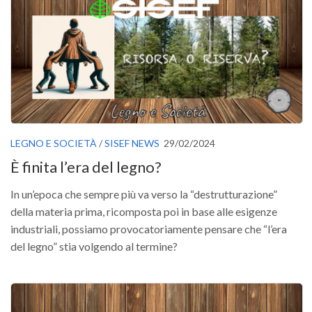
Call for Proposals
Comunicati
Congressi
Convegni
Corsi di Aggiornamento
Corsi di Specializzazione
LEGNO E SOCIETÀ
/
SISEF NEWS
29/02/2024
Giornate di Studio
È finita l’era del legno?
Opportunità di Lavoro
In un’epoca che sempre più va verso la “destrutturazione”
Rassegne
della materia prima, ricomposta poi in base alle esigenze
Reports
industriali, possiamo provocatoriamente pensare che “l’era
Simposii
del legno” stia volgendo al termine?
Congressi
Pagina Congressi