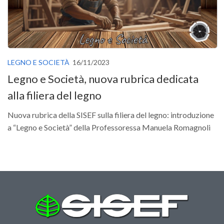
SISEF Notebook (Rassegna Stampa)
SISEF Eventi
SISEF@Facebook
@SISEF Tweets
LEGNO E SOCIETÀ
16/11/2023
@ForestTweeting
Legno e Società, nuova rubrica dedicata
SISEF Publishing
alla filiera del legno
Redazione SISEF.ORG
Nuova rubrica della SISEF sulla filiera del legno: introduzione
Credits
a “Legno e Società” della Professoressa Manuela Romagnoli