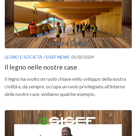
Premi SISEF
XV Congresso (Sassari 2026)
XIV Congresso (Padova 2024)
XIII Congresso (Orvieto 2022)
XII Congresso (Palermo 2019)
XI Congresso (Roma 2017)
LEGNO E SOCIETÀ
/
SISEF NEWS
01/02/2024
X Congresso (Firenze 2015)
Il legno nelle nostre case
IX Congresso (Bolzano 2013)
Il legno ha svolto un ruolo chiave nello sviluppo della nostra
VIII Congresso (Rende 2011)
civiltà e, da sempre, occupa un ruolo privilegiato all’interno
VII Congresso (Isernia 2009)
delle nostre case. vediamo qualche esempio.
VI Congresso (Arezzo 2007)
V Congresso (Torino 2003)
IV Congresso (Potenza 2003)
III Congresso (Viterbo 2001)