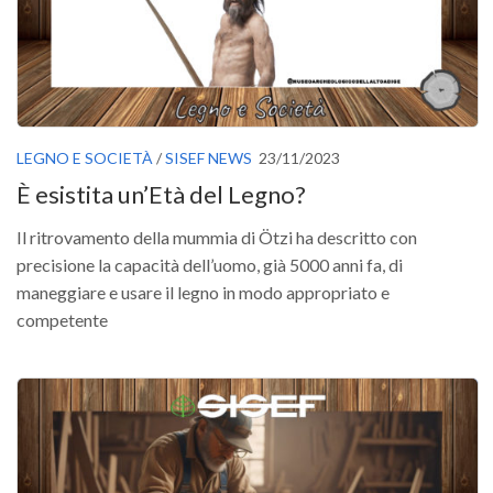
II Congresso (Bologna 1999)
I Congresso (Padova 1997)
Redazione
Pagina Principale
LEGNO E SOCIETÀ
/
SISEF NEWS
23/11/2023
Editoriali
È esistita un’Età del Legno?
Pillole di Scienze Forestali
Il ritrovamento della mummia di Ötzi ha descritto con
Highlights
precisione la capacità dell’uomo, già 5000 anni fa, di
#FOCUSINCENDI
maneggiare e usare il legno in modo appropriato e
Cartella Stampa
competente
Comunicati
Infografiche
Video
PDF