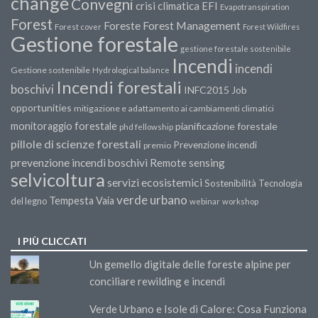
change
Convegni
crisi climatica
EFI
Evapotranspiration
Forest
Forest Management
Foreste
Forest cover
Forest Wildfires
Gestione forestale
gestione forestale sostenibile
Incendi
incendi
Gestione sostenibile
Hydrological balance
Incendi forestali
boschivi
INFC2015
Job
opportunities
mitigazione e adattamento ai cambiamenti climatici
monitoraggio forestale
pianificazione forestale
phd fellowship
pillole di scienze forestali
Prevenzione incendi
premio
prevenzione incendi boschivi
Remote sensing
selvicoltura
servizi ecosistemici
Sostenibilità
Tecnologia
verde urbano
Tempesta Vaia
del legno
webinar
workshop
I PIÙ CLICCATI
Un gemello digitale delle foreste alpine per
conciliare rewilding e incendi
Verde Urbano e Isole di Calore: Cosa Funziona