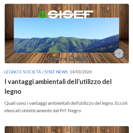
GdL Gestione Incendi Boschivi
GdL Verde Urbano
GdL Comunicazione Forestale
GdL Foreste, Mitigazione, Adattamento
GdL Infrastrutture, Risorse, Innovazione
GdL Boschi Vetusti
GdL “TreeTalkers”
GdL Boschi Cedui
LEGNO E SOCIETÀ
/
SISEF NEWS
14/03/2024
News
I vantaggi ambientali dell’utilizzo del
Post Recenti
legno
Ricevi la SISEF Newsletter
Quali sono i vantaggi ambientali dell’utilizzo del legno. Eccoli
Avvisi
elencati sinteticamente dal Prf. Negro
Borse di Studio
Call for Papers