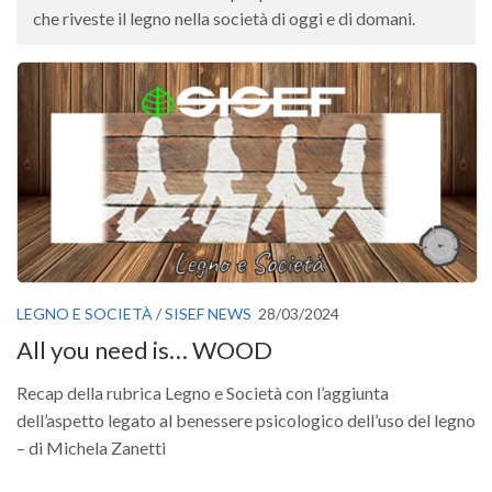
Versamento Quote di Iscrizione
che riveste il legno nella società di oggi e di domani.
Gruppi di Lavoro
Lista dei Gruppi di Lavoro SISEF
GdL Inquinamento e Foreste
GdL Terpeni in Ecologia
GdL Biodiversità Forestale
GdL Arboricoltura da Legno e Agroselvicoltura
GdL Modellistica Forestale
GdL Selvicoltura
LEGNO E SOCIETÀ
/
SISEF NEWS
28/03/2024
All you need is… WOOD
GdL Ecologia del Suolo
GdL Pianificazione Forestale
Recap della rubrica Legno e Società con l’aggiunta
dell’aspetto legato al benessere psicologico dell’uso del legno
GdL Geomatica Forestale
– di Michela Zanetti
GdL Filiera del legno