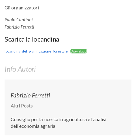
Premi SISEF
Gli organizzatori
XV Congresso (Sassari 2026)
Paolo Cantiani
XIV Congresso (Padova 2024)
Fabrizio Ferretti
XIII Congresso (Orvieto 2022)
Scarica la locandina
XII Congresso (Palermo 2019)
locandina_def_pianificazione_forestale
Download
XI Congresso (Roma 2017)
X Congresso (Firenze 2015)
Info Autori
IX Congresso (Bolzano 2013)
VIII Congresso (Rende 2011)
VII Congresso (Isernia 2009)
Fabrizio Ferretti
VI Congresso (Arezzo 2007)
Altri Posts
V Congresso (Torino 2003)
Consiglio per la ricerca in agricoltura e l'analisi
IV Congresso (Potenza 2003)
dell'economia agraria
III Congresso (Viterbo 2001)