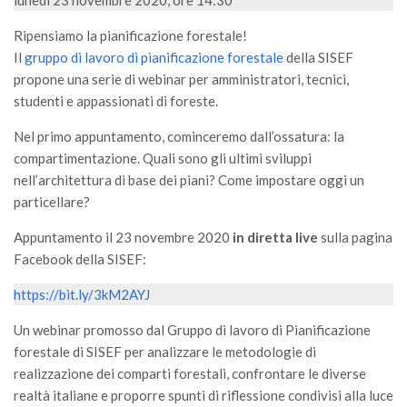
GdL Gestione Incendi Boschivi
GdL Verde Urbano
Ripensiamo la pianificazione forestale!
Il
gruppo di lavoro di pianificazione forestale
della SISEF
GdL Comunicazione Forestale
propone una serie di webinar per amministratori, tecnici,
GdL Foreste, Mitigazione, Adattamento
studenti e appassionati di foreste.
GdL Infrastrutture, Risorse, Innovazione
Nel primo appuntamento, cominceremo dall’ossatura: la
GdL Boschi Vetusti
compartimentazione. Quali sono gli ultimi sviluppi
nell’architettura di base dei piani? Come impostare oggi un
GdL “TreeTalkers”
particellare?
GdL Boschi Cedui
Appuntamento il 23 novembre 2020
in diretta live
sulla pagina
News
Facebook della SISEF:
Post Recenti
https://bit.ly/3kM2AYJ
Ricevi la SISEF Newsletter
Un webinar promosso dal Gruppo di lavoro di Pianificazione
Avvisi
forestale di SISEF per analizzare le metodologie di
Borse di Studio
realizzazione dei comparti forestali, confrontare le diverse
realtà italiane e proporre spunti di riflessione condivisi alla luce
Call for Papers