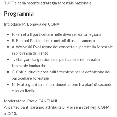
TUFF e della recente strategia forestale nazionale.
Call for Proposals
Programma
Comunicati
Congressi
Introduce M. Bonavia del CONAF
Convegni
F. Ferretti Il particellare nelle diverse realtà regionali
Corsi di Aggiornamento
R. Bertani Particellare e metodi di assestamento
A. Wolynski Evoluzione del concetto di particella forestale
Corsi di Specializzazione
in provincia di Trento
Giornate di Studio
T. Stangoni La gestione del particellare nella realtà
forestale lombarda
Opportunità di Lavoro
G. Chirici Nuove possibilità tecniche per la definizione del
Rassegne
particellare forestale
Reports
M. Frattegiani La compartimentazione tra piani di secondo
e terzo livello
Simposii
Congressi
Moderatore: Paolo CANTIANI
Ai partecipanti saranno attribuiti CFP ai sensi del Reg. CONAF
Pagina Congressi
n .3/13.