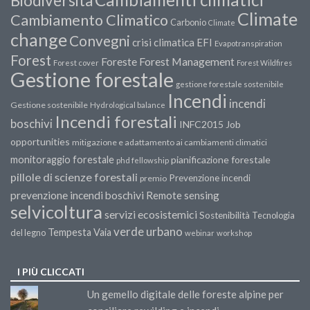
Biodiversità
Climate
Cambiamento Climatico
Carbonio
Climate
change
Convegni
crisi climatica
EFI
Evapotranspiration
Forest
Forest Management
Foreste
Forest cover
Forest Wildfires
Gestione forestale
gestione forestale sostenibile
Incendi
incendi
Gestione sostenibile
Hydrological balance
Incendi forestali
boschivi
INFC2015
Job
opportunities
mitigazione e adattamento ai cambiamenti climatici
monitoraggio forestale
pianificazione forestale
phd fellowship
pillole di scienze forestali
Prevenzione incendi
premio
prevenzione incendi boschivi
Remote sensing
selvicoltura
servizi ecosistemici
Sostenibilità
Tecnologia
verde urbano
Tempesta Vaia
del legno
webinar
workshop
I PIÙ CLICCATI
Un gemello digitale delle foreste alpine per