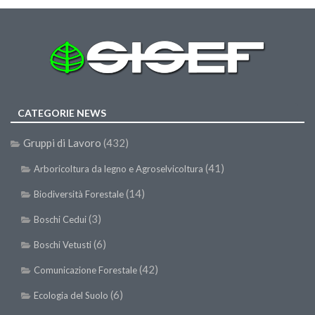
SISEF Notebook (Rassegna Stampa)
SISEF Eventi
SISEF@Facebook
@SISEF Tweets
@ForestTweeting
CATEGORIE NEWS
SISEF Publishing
Gruppi di Lavoro
(432)
Redazione SISEF.ORG
Credits
(41)
Arboricoltura da legno e Agroselvicoltura
(14)
Biodiversità Forestale
(3)
Boschi Cedui
(6)
Boschi Vetusti
(42)
Comunicazione Forestale
(6)
Ecologia del Suolo