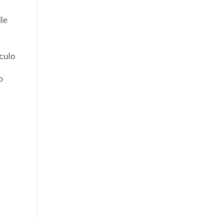
lle
culo
o