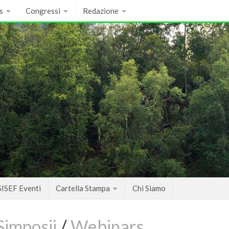
s
Congressi
Redazione
SISEF Eventi
Cartella Stampa
Chi Siamo
Simposii
/
Webinars