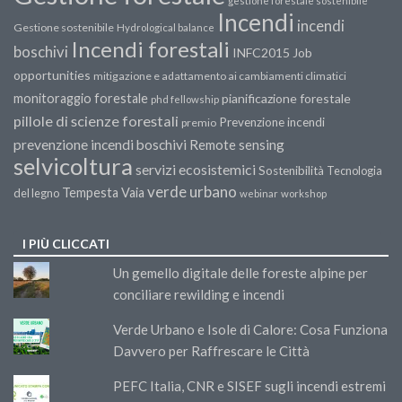
gestione forestale sostenibile
Incendi
incendi
Gestione sostenibile
Hydrological balance
Incendi forestali
boschivi
INFC2015
Job
opportunities
mitigazione e adattamento ai cambiamenti climatici
monitoraggio forestale
pianificazione forestale
phd fellowship
pillole di scienze forestali
Prevenzione incendi
premio
prevenzione incendi boschivi
Remote sensing
selvicoltura
servizi ecosistemici
Sostenibilità
Tecnologia
verde urbano
Tempesta Vaia
del legno
webinar
workshop
I PIÙ CLICCATI
Un gemello digitale delle foreste alpine per
conciliare rewilding e incendi
Verde Urbano e Isole di Calore: Cosa Funziona
Davvero per Raffrescare le Città
PEFC Italia, CNR e SISEF sugli incendi estremi