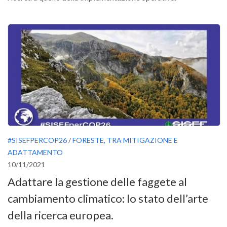
Call for Proposals
Comunicati
Congressi
Convegni
Corsi di Aggiornamento
Corsi di Specializzazione
Giornate di Studio
Opportunità di Lavoro
#SISEFPERCOP26
/
FORESTE, TRA MITIGAZIONE E
Rassegne
ADATTAMENTO
Reports
10/11/2021
Simposii
Adattare la gestione delle faggete al
Congressi
cambiamento climatico: lo stato dell’arte
della ricerca europea.
Pagina Congressi