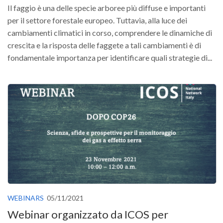
Premi SISEF
Il faggio è una delle specie arboree più diffuse e importanti
XV Congresso (Sassari 2026)
per il settore forestale europeo. Tuttavia, alla luce dei
cambiamenti climatici in corso, comprendere le dinamiche di
XIV Congresso (Padova 2024)
crescita e la risposta delle faggete a tali cambiamenti è di
XIII Congresso (Orvieto 2022)
fondamentale importanza per identificare quali strategie di...
XII Congresso (Palermo 2019)
XI Congresso (Roma 2017)
X Congresso (Firenze 2015)
IX Congresso (Bolzano 2013)
VIII Congresso (Rende 2011)
VII Congresso (Isernia 2009)
VI Congresso (Arezzo 2007)
V Congresso (Torino 2003)
WEBINARS
05/11/2021
IV Congresso (Potenza 2003)
Webinar organizzato da ICOS per
III Congresso (Viterbo 2001)