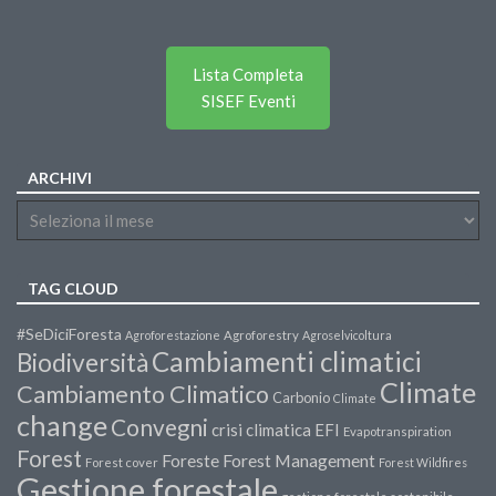
Lista Completa
SISEF Eventi
ARCHIVI
TAG CLOUD
#SeDiciForesta
Agroforestazione
Agroforestry
Agroselvicoltura
Cambiamenti climatici
Biodiversità
Climate
Cambiamento Climatico
Carbonio
Climate
change
Convegni
crisi climatica
EFI
Evapotranspiration
Forest
Forest Management
Foreste
Forest cover
Forest Wildfires
Gestione forestale