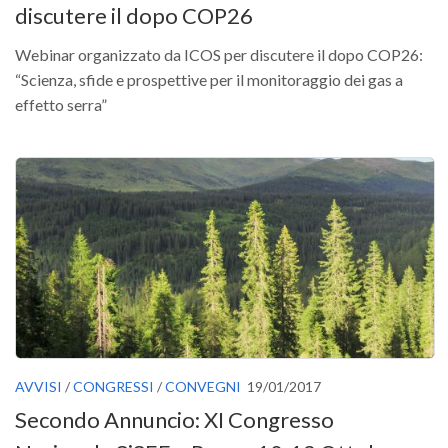
discutere il dopo COP26
II Congresso (Bologna 1999)
I Congresso (Padova 1997)
Webinar organizzato da ICOS per discutere il dopo COP26:
“Scienza, sfide e prospettive per il monitoraggio dei gas a
Redazione
effetto serra”
Pagina Principale
Editoriali
Pillole di Scienze Forestali
Highlights
#FOCUSINCENDI
Cartella Stampa
Comunicati
Infografiche
AVVISI
/
CONGRESSI
/
CONVEGNI
19/01/2017
Video
Secondo Annuncio: XI Congresso
PDF