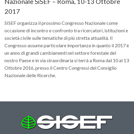
Nazionale SiSEF – Roma, 10-13 Ottobre
SISEF Notebook (Rassegna Stampa)
2017
SISEF Eventi
SISEF@Facebook
SISEF organizza il prossimo Congresso Nazionale come
occasione di incontro e confronto tra ricercatori, istituzioni e
@SISEF Tweets
società civile sulle tematiche di più stretta attualità. Il
@ForestTweeting
Congresso assume particolare importanza in quanto il 2017 è
SISEF Publishing
un anno di grandi cambiamenti nel settore forestale del
nostro Paese e in via straordinaria si terrà a Roma dal 10 al 13
Redazione SISEF.ORG
Ottobre 2016, presso il Centro Congressi del Consiglio
Credits
Nazionale delle Ricerche.