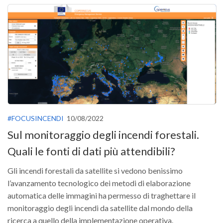
GdL Gestione Incendi Boschivi
GdL Verde Urbano
GdL Comunicazione Forestale
GdL Foreste, Mitigazione, Adattamento
GdL Infrastrutture, Risorse, Innovazione
GdL Boschi Vetusti
GdL “TreeTalkers”
GdL Boschi Cedui
#FOCUSINCENDI
10/08/2022
Sul monitoraggio degli incendi forestali.
News
Quali le fonti di dati più attendibili?
Post Recenti
Ricevi la SISEF Newsletter
Gli incendi forestali da satellite si vedono benissimo
l’avanzamento tecnologico dei metodi di elaborazione
Avvisi
automatica delle immagini ha permesso di traghettare il
Borse di Studio
monitoraggio degli incendi da satellite dal mondo della
Call for Papers
ricerca a quello della implementazione operativa.