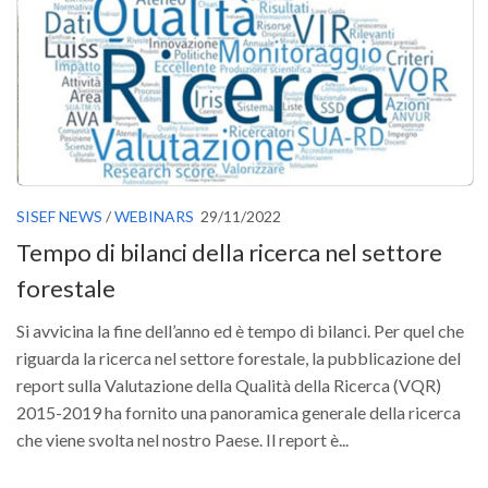
Versamento Quote di Iscrizione
Gruppi di Lavoro
Lista dei Gruppi di Lavoro SISEF
GdL Inquinamento e Foreste
GdL Terpeni in Ecologia
GdL Biodiversità Forestale
SISEF NEWS
/
WEBINARS
29/11/2022
GdL Arboricoltura da Legno e Agroselvicoltura
Tempo di bilanci della ricerca nel settore
GdL Modellistica Forestale
forestale
GdL Selvicoltura
Si avvicina la fine dell’anno ed è tempo di bilanci. Per quel che
GdL Ecologia del Suolo
riguarda la ricerca nel settore forestale, la pubblicazione del
GdL Pianificazione Forestale
report sulla Valutazione della Qualità della Ricerca (VQR)
2015-2019 ha fornito una panoramica generale della ricerca
GdL Geomatica Forestale
che viene svolta nel nostro Paese. Il report è...
GdL Filiera del legno