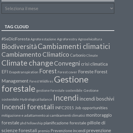
TAG CLOUD
#SeDiciForesta
Agroforestazione
Agroforestry
Agroselvicoltura
Cambiamenti climatici
Biodiversità
Cambiamento Climatico
Carbonio
Climate
Climate change
Convegni
crisi climatica
Forest
Forest
EFI
Foreste
Evapotranspiration
Forest cover
Gestione
Management
Forest Wildfires
forestale
Gestione
gestione forestale sostenibile
Incendi
incendi boschivi
sostenibile
Hydrological balance
Incendi forestali
INFC2015
Job opportunities
monitoraggio
mitigazione e adattamento ai cambiamenti climatici
pillole di
forestale
pianificazione forestale
phd fellowship
scienze forestali
prevenzione
Prevenzione incendi
premio