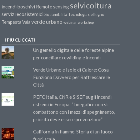
selvicoltura
incendi boschivi
Remote sensing
servizi ecosistemici
Sostenibilità
Tecnologia del legno
verde urbano
Tempesta Vaia
webinar
workshop
I PIÙ CLICCATI
Un gemello digitale delle foreste alpine
per conciliare rewilding e incendi
Verde Urbano e Isole di Calore: Cosa
Funziona Davvero per Raffrescare le
Città
PEFC Italia, CNR e SISEF sugli incendi
estremi in Europa: “I megafire non si
combattono con i mezzi di spegnimento,
priorità deve essere prevenzione”
California in fiamme. Storia di un fuoco
fuori scala