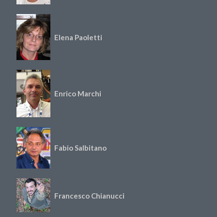
Elena Paoletti
Enrico Marchi
Fabio Salbitano
Francesco Chianucci