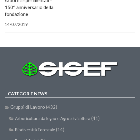
Arboreti sperimentali –
Call for Proposals
150° anniversario della
fondazione
Comunicati
14/07/2019
Congressi
Convegni
Corsi di Aggiornamento
Corsi di Specializzazione
Giornate di Studio
Opportunità di Lavoro
Rassegne
CATEGORIE NEWS
Reports
Gruppi di Lavoro
(432)
Simposii
(41)
Arboricoltura da legno e Agroselvicoltura
Congressi
(14)
Biodiversità Forestale
Pagina Congressi