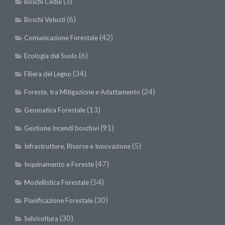
(3)
Boschi Cedui
Premi SISEF
(6)
XV Congresso (Sassari 2026)
Boschi Vetusti
XIV Congresso (Padova 2024)
(42)
Comunicazione Forestale
XIII Congresso (Orvieto 2022)
(6)
Ecologia del Suolo
XII Congresso (Palermo 2019)
(34)
Filiera del Legno
XI Congresso (Roma 2017)
(24)
Foreste, tra Mitigazione e Adattamento
X Congresso (Firenze 2015)
(13)
Geomatica Forestale
IX Congresso (Bolzano 2013)
(91)
Gestione Incendi boschivi
VIII Congresso (Rende 2011)
(5)
Infrastrutture, Risorse e Innovazione
VII Congresso (Isernia 2009)
(47)
Inquinamento e Foreste
VI Congresso (Arezzo 2007)
(54)
Modellistica Forestale
V Congresso (Torino 2003)
(30)
Pianificazione Forestale
IV Congresso (Potenza 2003)
(30)
III Congresso (Viterbo 2001)
Selvicoltura