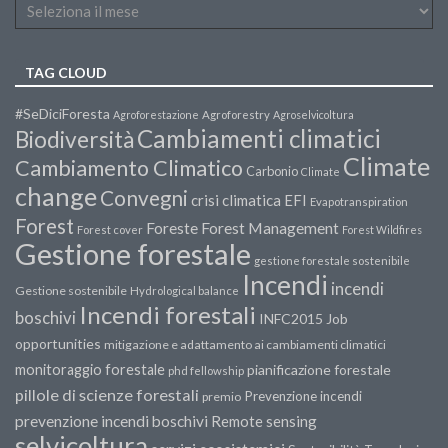
TAG CLOUD
#SeDiciForesta
Agroforestazione
Agroforestry
Agroselvicoltura
Cambiamenti climatici
Biodiversità
Climate
Cambiamento Climatico
Carbonio
Climate
change
Convegni
crisi climatica
EFI
Evapotranspiration
Forest
Forest Management
Foreste
Forest cover
Forest Wildfires
Gestione forestale
gestione forestale sostenibile
Incendi
incendi
Gestione sostenibile
Hydrological balance
Incendi forestali
boschivi
INFC2015
Job
opportunities
mitigazione e adattamento ai cambiamenti climatici
monitoraggio forestale
pianificazione forestale
phd fellowship
pillole di scienze forestali
Prevenzione incendi
premio
prevenzione incendi boschivi
Remote sensing
selvicoltura