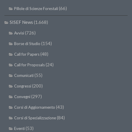
SISEF Notebook (Rassegna Stampa)
(66)
Pillole di Scienze Forestali
SISEF Eventi
SISEF@Facebook
SISEF News
(1.668)
@SISEF Tweets
(726)
Avvisi
@ForestTweeting
(154)
Borse di Studio
SISEF Publishing
(48)
Call for Papers
Redazione SISEF.ORG
(24)
Call for Proposals
Credits
(55)
Comunicati
(200)
Congressi
(297)
Convegni
(43)
Corsi di Aggiornamento
(84)
Corsi di Specializzazione
(53)
Eventi