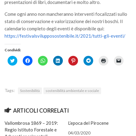
GdL Gestione Incendi Boschivi
presentazioni di libri, documentari e molto altro.
GdL Verde Urbano
Come ogni anno non mancheranno interventi focalizzati sullo
GdL Comunicazione Forestale
stato di conservazione e valorizzazione dei nostri boschi. Il
calendario completo degli eventi è disponibile qui:
GdL Foreste, Mitigazione, Adattamento
https://festivalsvilupposostenibile.it/2021/tutti-gli-eventi/
GdL Infrastrutture, Risorse, Innovazione
Condividi:
GdL Boschi Vetusti
Click
Fai
Fai
Fai
Fai
Fai
Fai
Fai
GdL “TreeTalkers”
to
clic
clic
clic
clic
clic
clic
clic
share
per
per
qui
qui
per
qui
per
GdL Boschi Cedui
on
condividere
condividere
per
per
condividere
per
inviare
Twitter
su
su
condividere
condividere
su
stampare
un
(Si
Facebook
WhatsApp
su
su
Telegram
(Si
link
News
apre
(Si
(Si
LinkedIn
Pinterest
(Si
apre
a
in
apre
apre
(Si
(Si
apre
in
un
Tags:
Sostenibilità
sostenibilità ambientale e sociale
una
in
in
apre
apre
in
una
amico
Post Recenti
nuova
una
una
in
in
una
nuova
via
finestra)
nuova
nuova
una
una
nuova
finestra)
e-
Ricevi la SISEF Newsletter
finestra)
finestra)
nuova
nuova
finestra)
mail
finestra)
finestra)
(Si
ARTICOLI CORRELATI
apre
Avvisi
in
una
Borse di Studio
Vallombrosa 1869 – 2019:
L’epoca del Pirocene
nuova
finestra
Regio Istituto Forestale e
Call for Papers
04/03/2020