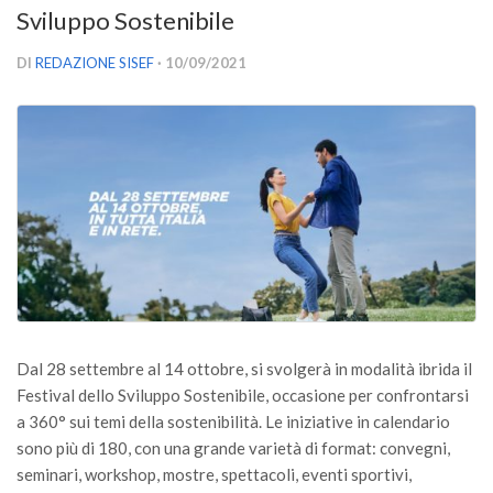
Sviluppo Sostenibile
Versamento Quote di Iscrizione
Gruppi di Lavoro
DI
REDAZIONE SISEF
· 10/09/2021
Lista dei Gruppi di Lavoro SISEF
GdL Inquinamento e Foreste
GdL Terpeni in Ecologia
GdL Biodiversità Forestale
GdL Arboricoltura da Legno e Agroselvicoltura
GdL Modellistica Forestale
GdL Selvicoltura
GdL Ecologia del Suolo
Dal 28 settembre al 14 ottobre, si svolgerà in modalità ibrida il
GdL Pianificazione Forestale
Festival dello Sviluppo Sostenibile, occasione per confrontarsi
a 360° sui temi della sostenibilità. Le iniziative in calendario
GdL Geomatica Forestale
sono più di 180, con una grande varietà di format: convegni,
GdL Filiera del legno
seminari, workshop, mostre, spettacoli, eventi sportivi,