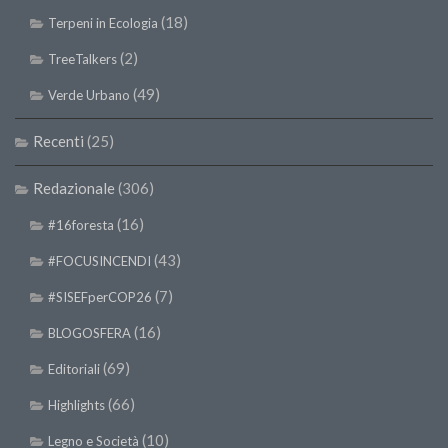
II Congresso (Bologna 1999)
(18)
Terpeni in Ecologia
I Congresso (Padova 1997)
(2)
TreeTalkers
Redazione
(49)
Verde Urbano
Pagina Principale
Recenti
(25)
Editoriali
Redazionale
(306)
Pillole di Scienze Forestali
Highlights
(16)
#16foresta
#FOCUSINCENDI
(43)
#FOCUSINCENDI
Cartella Stampa
(7)
#SISEFperCOP26
Comunicati
(16)
BLOGOSFERA
Infografiche
(69)
Editoriali
Video
(66)
Highlights
PDF
(10)
Legno e Società