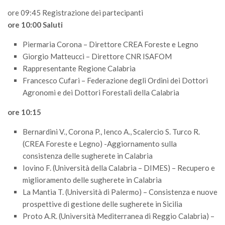
Call for Proposals
ore 09:45 Registrazione dei partecipanti
ore 10:00 Saluti
Comunicati
Congressi
Piermaria Corona – Direttore CREA Foreste e Legno
Giorgio Matteucci – Direttore CNR ISAFOM
Convegni
Rappresentante Regione Calabria
Corsi di Aggiornamento
Francesco Cufari – Federazione degli Ordini dei Dottori
Agronomi e dei Dottori Forestali della Calabria
Corsi di Specializzazione
Giornate di Studio
ore 10:15
Opportunità di Lavoro
Bernardini V., Corona P., Ienco A., Scalercio S. Turco R.
Rassegne
(CREA Foreste e Legno) -Aggiornamento sulla
consistenza delle sugherete in Calabria
Reports
Iovino F. (Università della Calabria – DIMES) – Recupero e
Simposii
miglioramento delle sugherete in Calabria
La Mantia T. (Università di Palermo) – Consistenza e nuove
Congressi
prospettive di gestione delle sugherete in Sicilia
Pagina Congressi
Proto A.R. (Università Mediterranea di Reggio Calabria) –