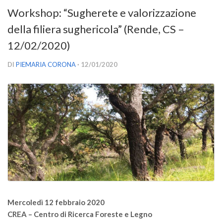
Versamento Quote di Iscrizione
Workshop: “Sugherete e valorizzazione
Gruppi di Lavoro
della filiera sughericola” (Rende, CS –
Lista dei Gruppi di Lavoro SISEF
12/02/2020)
GdL Inquinamento e Foreste
DI
PIEMARIA CORONA
· 12/01/2020
GdL Terpeni in Ecologia
GdL Biodiversità Forestale
GdL Arboricoltura da Legno e Agroselvicoltura
GdL Modellistica Forestale
GdL Selvicoltura
GdL Ecologia del Suolo
GdL Pianificazione Forestale
GdL Geomatica Forestale
Mercoledì 12 febbraio 2020
GdL Filiera del legno
CREA – Centro di Ricerca Foreste e Legno