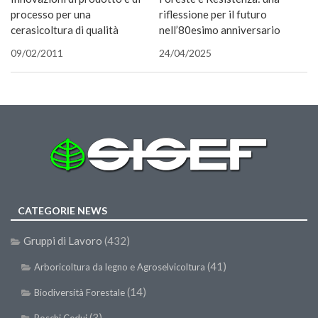
finestra)
finestra)
(Si
processo per una
riflessione per il futuro
apre
in
cerasicoltura di qualità
nell’80esimo anniversario
una
nuova
09/02/2011
24/04/2025
finestra
CATEGORIE NEWS
Gruppi di Lavoro
(432)
(41)
Arboricoltura da legno e Agroselvicoltura
(14)
Biodiversità Forestale
(3)