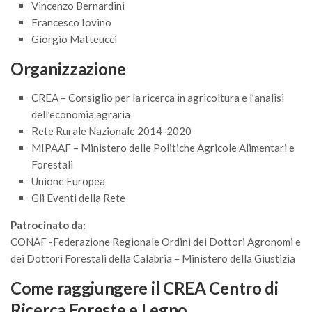
Vincenzo Bernardini
II Congresso (Bologna 1999)
Francesco Iovino
I Congresso (Padova 1997)
Giorgio Matteucci
Redazione
Organizzazione
Pagina Principale
CREA – Consiglio per la ricerca in agricoltura e l’analisi
Editoriali
dell’economia agraria
Rete Rurale Nazionale 2014-2020
Pillole di Scienze Forestali
MIPAAF – Ministero delle Politiche Agricole Alimentari e
Highlights
Forestali
#FOCUSINCENDI
Unione Europea
Gli Eventi della Rete
Cartella Stampa
Patrocinato da:
Comunicati
CONAF -Federazione Regionale Ordini dei Dottori Agronomi e
Infografiche
dei Dottori Forestali della Calabria – Ministero della Giustizia
Video
Come raggiungere il CREA Centro di
PDF
Ricerca Foreste e Legno