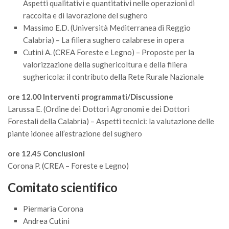
Aspetti qualitativi e quantitativi nelle operazioni di
Premi SISEF
raccolta e di lavorazione del sughero
XV Congresso (Sassari 2026)
Massimo E.D. (Università Mediterranea di Reggio
XIV Congresso (Padova 2024)
Calabria) – La filiera sughero calabrese in opera
Cutini A. (CREA Foreste e Legno) – Proposte per la
XIII Congresso (Orvieto 2022)
valorizzazione della sughericoltura e della filiera
XII Congresso (Palermo 2019)
sughericola: il contributo della Rete Rurale Nazionale
XI Congresso (Roma 2017)
ore 12.00 Interventi programmati/Discussione
X Congresso (Firenze 2015)
Larussa E. (Ordine dei Dottori Agronomi e dei Dottori
Forestali della Calabria) – Aspetti tecnici: la valutazione delle
IX Congresso (Bolzano 2013)
piante idonee all’estrazione del sughero
VIII Congresso (Rende 2011)
ore 12.45 Conclusioni
VII Congresso (Isernia 2009)
Corona P. (CREA – Foreste e Legno)
VI Congresso (Arezzo 2007)
Comitato scientifico
V Congresso (Torino 2003)
IV Congresso (Potenza 2003)
Piermaria Corona
Andrea Cutini
III Congresso (Viterbo 2001)