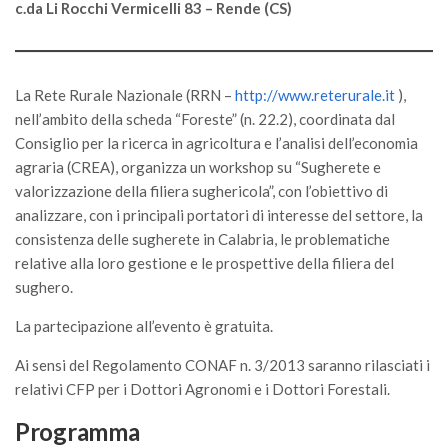
GdL Gestione Incendi Boschivi
c.da Li Rocchi Vermicelli 83 – Rende (CS)
GdL Verde Urbano
GdL Comunicazione Forestale
La Rete Rurale Nazionale (RRN –
http://www.reterurale.it
),
GdL Foreste, Mitigazione, Adattamento
nell’ambito della scheda “Foreste” (n. 22.2), coordinata dal
GdL Infrastrutture, Risorse, Innovazione
Consiglio per la ricerca in agricoltura e l’analisi dell’economia
GdL Boschi Vetusti
agraria (CREA), organizza un workshop su “Sugherete e
valorizzazione della filiera sughericola”, con l’obiettivo di
GdL “TreeTalkers”
analizzare, con i principali portatori di interesse del settore, la
GdL Boschi Cedui
consistenza delle sugherete in Calabria, le problematiche
relative alla loro gestione e le prospettive della filiera del
News
sughero.
Post Recenti
La partecipazione all’evento è gratuita.
Ricevi la SISEF Newsletter
Ai sensi del Regolamento CONAF n. 3/2013 saranno rilasciati i
Avvisi
relativi CFP per i Dottori Agronomi e i Dottori Forestali.
Borse di Studio
Programma
Call for Papers