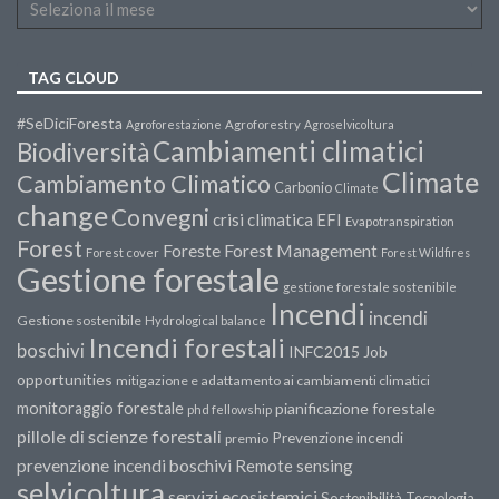
TAG CLOUD
#SeDiciForesta
Agroforestazione
Agroforestry
Agroselvicoltura
Cambiamenti climatici
Biodiversità
Climate
Cambiamento Climatico
Carbonio
Climate
change
Convegni
crisi climatica
EFI
Evapotranspiration
Forest
Forest Management
Foreste
Forest cover
Forest Wildfires
Gestione forestale
gestione forestale sostenibile
Incendi
incendi
Gestione sostenibile
Hydrological balance
Incendi forestali
boschivi
INFC2015
Job
opportunities
mitigazione e adattamento ai cambiamenti climatici
monitoraggio forestale
pianificazione forestale
phd fellowship
pillole di scienze forestali
Prevenzione incendi
premio
prevenzione incendi boschivi
Remote sensing
selvicoltura
servizi ecosistemici
Sostenibilità
Tecnologia