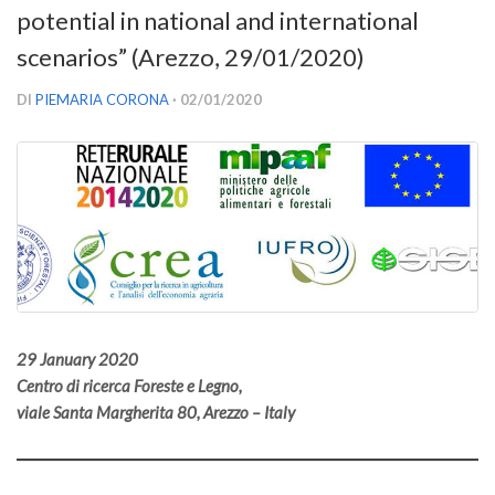
potential in national and international
Versamento Quote di Iscrizione
scenarios” (Arezzo, 29/01/2020)
Gruppi di Lavoro
Lista dei Gruppi di Lavoro SISEF
DI
PIEMARIA CORONA
· 02/01/2020
GdL Inquinamento e Foreste
GdL Terpeni in Ecologia
GdL Biodiversità Forestale
GdL Arboricoltura da Legno e Agroselvicoltura
GdL Modellistica Forestale
GdL Selvicoltura
GdL Ecologia del Suolo
29 January 2020
Centro di ricerca Foreste e Legno,
GdL Pianificazione Forestale
viale Santa Margherita 80, Arezzo – Italy
GdL Geomatica Forestale
GdL Filiera del legno