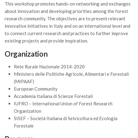
GdL Gestione Incendi Boschivi
This workshop promotes hands-on networking and exchanges
GdL Verde Urbano
about innovation and developing priorities among the forest
research community. The objectives are to present relevant
GdL Comunicazione Forestale
innovative initiatives in Italy and on an international level and
GdL Foreste, Mitigazione, Adattamento
to connect current research and practices to further improve
existing projects and provide inspiration.
GdL Infrastrutture, Risorse, Innovazione
GdL Boschi Vetusti
Organization
GdL “TreeTalkers”
Rete Rurale Nazionale 2014-2020
GdL Boschi Cedui
Ministero delle Politiche Agricole, Alimentari e Forestali
(MIPAAF)
News
European Community
Post Recenti
Accademia Italiana di Scienze Forestali
Ricevi la SISEF Newsletter
IUFRO – International Union of Forest Research
Organization
Avvisi
SISEF – Società Italiana di Selvicoltura ed Ecologia
Borse di Studio
Forestale
Call for Papers