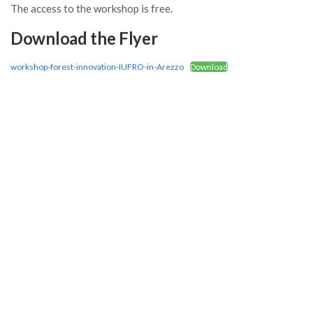
The access to the workshop is free.
II Congresso (Bologna 1999)
Download the Flyer
I Congresso (Padova 1997)
Redazione
workshop-forest-innovation-IUFRO-in-Arezzo
Download
Pagina Principale
Editoriali
Pillole di Scienze Forestali
Highlights
#FOCUSINCENDI
Cartella Stampa
Comunicati
Infografiche
Video
PDF