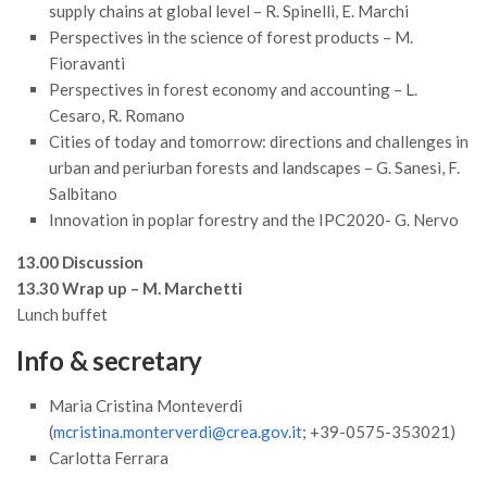
Premi SISEF
supply chains at global level – R. Spinelli, E. Marchi
Perspectives in the science of forest products – M.
XV Congresso (Sassari 2026)
Fioravanti
XIV Congresso (Padova 2024)
Perspectives in forest economy and accounting – L.
XIII Congresso (Orvieto 2022)
Cesaro, R. Romano
Cities of today and tomorrow: directions and challenges in
XII Congresso (Palermo 2019)
urban and periurban forests and landscapes – G. Sanesi, F.
XI Congresso (Roma 2017)
Salbitano
Innovation in poplar forestry and the IPC2020- G. Nervo
X Congresso (Firenze 2015)
IX Congresso (Bolzano 2013)
13.00 Discussion
13.30 Wrap up – M. Marchetti
VIII Congresso (Rende 2011)
Lunch buffet
VII Congresso (Isernia 2009)
Info & secretary
VI Congresso (Arezzo 2007)
V Congresso (Torino 2003)
Maria Cristina Monteverdi
(
mcristina.monterverdi@crea.gov.it
; +39-0575-353021)
IV Congresso (Potenza 2003)
Carlotta Ferrara
III Congresso (Viterbo 2001)