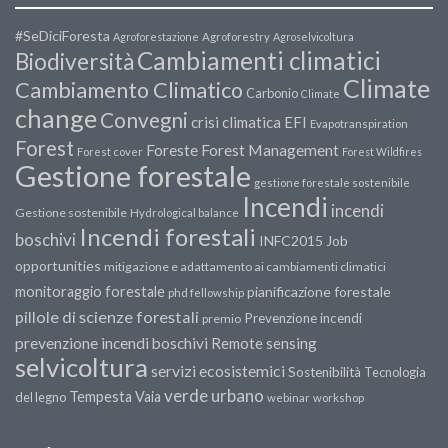
#SeDiciForesta
Agroforestazione
Agroforestry
Agroselvicoltura
Cambiamenti climatici
Biodiversità
Climate
Cambiamento Climatico
Carbonio
Climate
change
Convegni
crisi climatica
EFI
Evapotranspiration
Forest
Forest Management
Foreste
Forest cover
Forest Wildfires
Gestione forestale
gestione forestale sostenibile
Incendi
incendi
Gestione sostenibile
Hydrological balance
Incendi forestali
boschivi
INFC2015
Job
opportunities
mitigazione e adattamento ai cambiamenti climatici
monitoraggio forestale
pianificazione forestale
phd fellowship
pillole di scienze forestali
Prevenzione incendi
premio
prevenzione incendi boschivi
Remote sensing
selvicoltura
servizi ecosistemici
Sostenibilità
Tecnologia
verde urbano
Tempesta Vaia
del legno
webinar
workshop