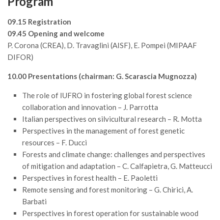
Program
Call for Proposals
09.15 Registration
Comunicati
09.45 Opening and welcome
Congressi
P. Corona (CREA), D. Travaglini (AISF), E. Pompei (MIPAAF
DIFOR)
Convegni
Corsi di Aggiornamento
10.00 Presentations (chairman: G. Scarascia Mugnozza)
Corsi di Specializzazione
The role of IUFRO in fostering global forest science
Giornate di Studio
collaboration and innovation – J. Parrotta
Italian perspectives on silvicultural research – R. Motta
Opportunità di Lavoro
Perspectives in the management of forest genetic
Rassegne
resources – F. Ducci
Forests and climate change: challenges and perspectives
Reports
of mitigation and adaptation – C. Calfapietra, G. Matteucci
Simposii
Perspectives in forest health – E. Paoletti
Congressi
Remote sensing and forest monitoring – G. Chirici, A.
Barbati
Pagina Congressi
Perspectives in forest operation for sustainable wood