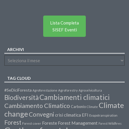
Lista Completa
SISEF Eventi
ARCHIVI
TAG CLOUD
#SeDiciForesta
Agroforestazione
Agroforestry
Agroselvicoltura
Cambiamenti climatici
Biodiversità
Climate
Cambiamento Climatico
Carbonio
Climate
change
Convegni
crisi climatica
EFI
Evapotranspiration
Forest
Forest Management
Foreste
Forest cover
Forest Wildfires