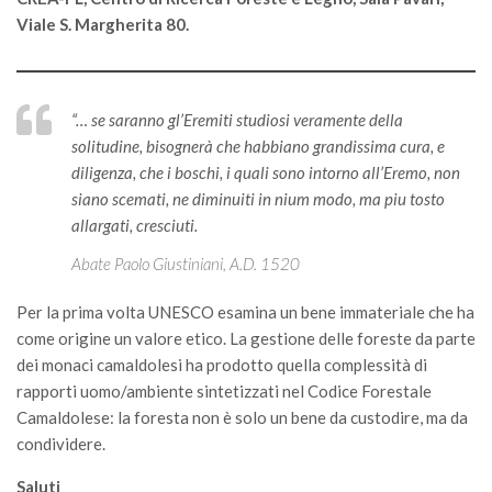
GdL Gestione Incendi Boschivi
Viale S. Margherita 80.
GdL Verde Urbano
GdL Comunicazione Forestale
GdL Foreste, Mitigazione, Adattamento
“… se saranno gl’Eremiti studiosi veramente della
solitudine, bisognerà che habbiano grandissima cura, e
GdL Infrastrutture, Risorse, Innovazione
diligenza, che i boschi, i quali sono intorno all’Eremo, non
GdL Boschi Vetusti
siano scemati, ne diminuiti in nium modo, ma piu tosto
GdL “TreeTalkers”
allargati, cresciuti.
GdL Boschi Cedui
Abate Paolo Giustiniani, A.D. 1520
News
Per la prima volta UNESCO esamina un bene immateriale che ha
Post Recenti
come origine un valore etico. La gestione delle foreste da parte
dei monaci camaldolesi ha prodotto quella complessità di
Ricevi la SISEF Newsletter
rapporti uomo/ambiente sintetizzati nel Codice Forestale
Avvisi
Camaldolese: la foresta non è solo un bene da custodire, ma da
Borse di Studio
condividere.
Call for Papers
Saluti