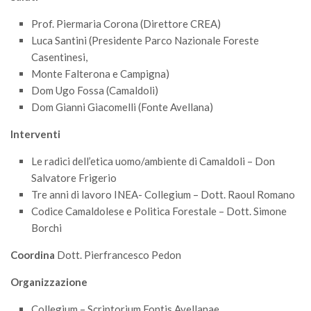
Call for Proposals
Prof. Piermaria Corona (Direttore CREA)
Comunicati
Luca Santini (Presidente Parco Nazionale Foreste
Casentinesi,
Congressi
Monte Falterona e Campigna)
Convegni
Dom Ugo Fossa (Camaldoli)
Corsi di Aggiornamento
Dom Gianni Giacomelli (Fonte Avellana)
Corsi di Specializzazione
Interventi
Giornate di Studio
Le radici dell’etica uomo/ambiente di Camaldoli – Don
Opportunità di Lavoro
Salvatore Frigerio
Tre anni di lavoro INEA- Collegium – Dott. Raoul Romano
Rassegne
Codice Camaldolese e Politica Forestale – Dott. Simone
Reports
Borchi
Simposii
Coordina
Dott. Pierfrancesco Pedon
Congressi
Organizzazione
Pagina Congressi
Collegium – Scriptorium Fontis Avellanae