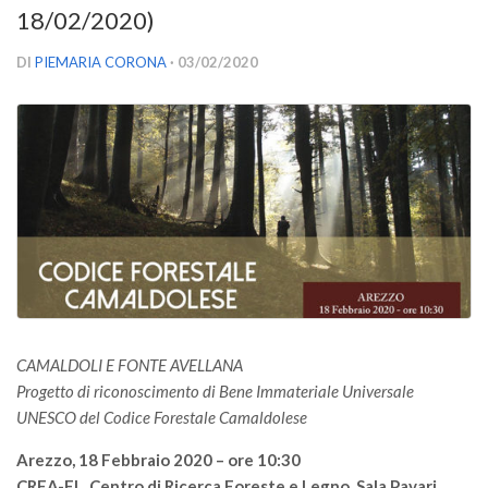
18/02/2020)
Versamento Quote di Iscrizione
Gruppi di Lavoro
DI
PIEMARIA CORONA
· 03/02/2020
Lista dei Gruppi di Lavoro SISEF
GdL Inquinamento e Foreste
GdL Terpeni in Ecologia
GdL Biodiversità Forestale
GdL Arboricoltura da Legno e Agroselvicoltura
GdL Modellistica Forestale
GdL Selvicoltura
GdL Ecologia del Suolo
CAMALDOLI E FONTE AVELLANA
GdL Pianificazione Forestale
Progetto di riconoscimento di Bene Immateriale Universale
UNESCO del Codice Forestale Camaldolese
GdL Geomatica Forestale
GdL Filiera del legno
Arezzo, 18 Febbraio 2020 – ore 10:30
CREA-FL, Centro di Ricerca Foreste e Legno, Sala Pavari,