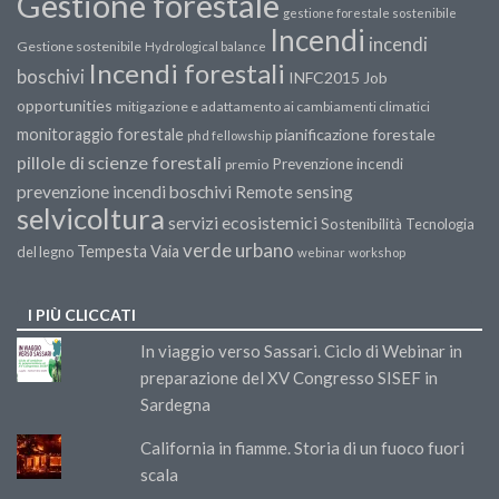
Gestione forestale
gestione forestale sostenibile
Incendi
incendi
Gestione sostenibile
Hydrological balance
Incendi forestali
boschivi
INFC2015
Job
opportunities
mitigazione e adattamento ai cambiamenti climatici
monitoraggio forestale
pianificazione forestale
phd fellowship
pillole di scienze forestali
Prevenzione incendi
premio
prevenzione incendi boschivi
Remote sensing
selvicoltura
servizi ecosistemici
Sostenibilità
Tecnologia
verde urbano
Tempesta Vaia
del legno
webinar
workshop
I PIÙ CLICCATI
In viaggio verso Sassari. Ciclo di Webinar in
preparazione del XV Congresso SISEF in
Sardegna
California in fiamme. Storia di un fuoco fuori
scala