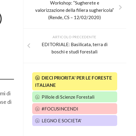
Workshop: “Sugherete e
valorizzazione della filiera sughericola”
)
(Rende, CS – 12/02/2020)
ARTICOLO PRECEDENTE
EDITORIALE: Basilicata, terra di
boschi e studi forestali
DIECI PRIORITA' PER LE FORESTE
ITALIANE
mi di
Pillole di Scienze Forestali
ase di
#FOCUSINCENDI
LEGNO E SOCIETA'