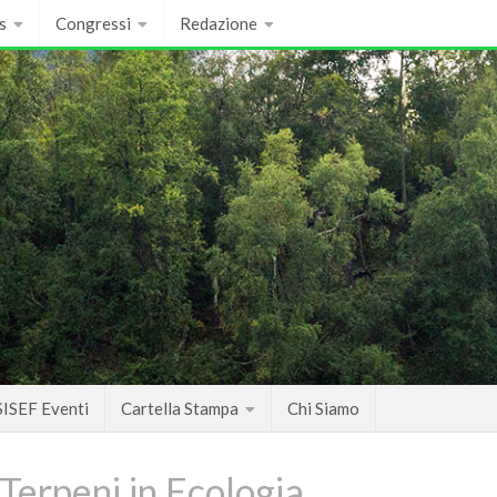
s
Congressi
Redazione
SISEF Eventi
Cartella Stampa
Chi Siamo
Terpeni in Ecologia