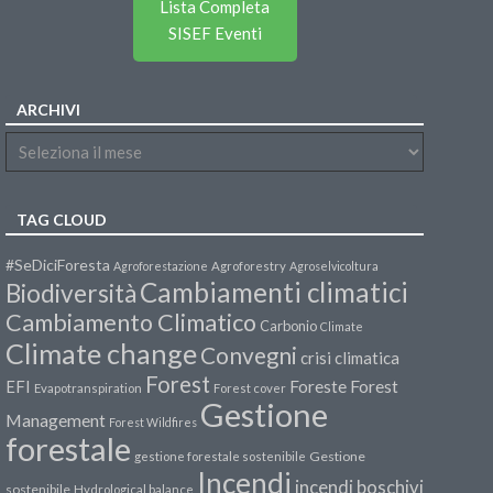
Lista Completa
SISEF Eventi
ARCHIVI
TAG CLOUD
#SeDiciForesta
Agroforestazione
Agroforestry
Agroselvicoltura
Cambiamenti climatici
Biodiversità
Cambiamento Climatico
Carbonio
Climate
Climate change
Convegni
crisi climatica
Forest
Forest
EFI
Foreste
Evapotranspiration
Forest cover
Gestione
Management
Forest Wildfires
forestale
Gestione
gestione forestale sostenibile
Incendi
incendi boschivi
sostenibile
Hydrological balance