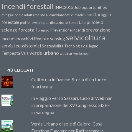
Incendi forestali
INFC2015
Job opportunities
monitoraggio
mitigazione e adattamento ai cambiamenti climatici
pillole di
forestale
pianificazione forestale
phd fellowship
scienze forestali
prevenzione
Prevenzione incendi
premio
selvicoltura
incendi boschivi
Remote sensing
servizi ecosistemici
Sostenibilità
Tecnologia del legno
verde urbano
Tempesta Vaia
webinar
workshop
I PIÙ CLICCATI
California in fiamme. Storia di un fuoco
fuori scala
In viaggio verso Sassari. Ciclo di Webinar
in preparazione del XV Congresso SISEF
in Sardegna
Verde Urbano e Isole di Calore: Cosa
Funziona Davvero per Raffrescare le