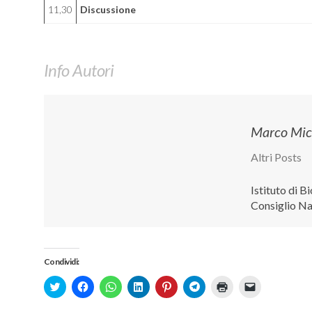
11,30
Discussione
Info Autori
Marco Mic
Altri Posts
Istituto di B
Consiglio Na
Condividi:
Click
Fai
Fai
Fai
Fai
Fai
Fai
Fai
to
clic
clic
clic
clic
clic
clic
clic
share
per
per
qui
qui
per
qui
per