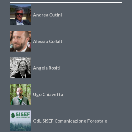
Andrea Cutini
Alessio Collalti
Angela Rositi
Ugo Chiavetta
GdL SISEF Comunicazione Forestale