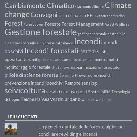
Climate
Cambiamento Climatico
Carbonio
Climate
change
Convegni
crisi climatica
EFI
Evapotranspiration
Forest
Forest Management
Foreste
Forest cover
Forest Wildfires
Gestione forestale
gestione forestale sostenibile
Incendi
incendi
Gestione sostenibile
Hydrological balance
Incendi forestali
boschivi
INFC2015
Job
opportunities
mitigazione e adattamento ai cambiamenti climatici
monitoraggio forestale
pianificazione forestale
phd fellowship
pillole di scienze forestali
Prevenzione incendi
premio
prevenzione incendi boschivi
Remote sensing
selvicoltura
servizi ecosistemici
Sostenibilità
Tecnologia
verde urbano
Tempesta Vaia
del legno
webinar
workshop
I PIÙ CLICCATI
Un gemello digitale delle foreste alpine per
conciliare rewilding e incendi