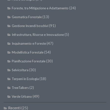
II Congresso (Bologna 1999)
(24)
Foreste, tra Mitigazione e Adattamento
I Congresso (Padova 1997)
(13)
Geomatica Forestale
Redazione
(91)
Gestione Incendi boschivi
Pagina Principale
(5)
Infrastrutture, Risorse e Innovazione
Editoriali
(47)
Inquinamento e Foreste
Pillole di Scienze Forestali
(54)
Modellistica Forestale
Highlights
(30)
Pianificazione Forestale
#FOCUSINCENDI
(30)
Selvicoltura
Cartella Stampa
(18)
Terpeni in Ecologia
Comunicati
Infografiche
(2)
TreeTalkers
Video
(49)
Verde Urbano
PDF
Recenti
(25)