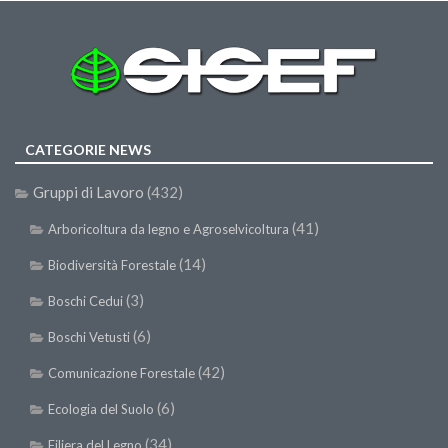
Premi SISEF
XV Congresso (Sassari 2026)
XIV Congresso (Padova 2024)
XIII Congresso (Orvieto 2022)
XII Congresso (Palermo 2019)
CATEGORIE NEWS
XI Congresso (Roma 2017)
Gruppi di Lavoro
(432)
X Congresso (Firenze 2015)
(41)
Arboricoltura da legno e Agroselvicoltura
IX Congresso (Bolzano 2013)
(14)
Biodiversità Forestale
VIII Congresso (Rende 2011)
(3)
Boschi Cedui
VII Congresso (Isernia 2009)
VI Congresso (Arezzo 2007)
(6)
Boschi Vetusti
V Congresso (Torino 2003)
(42)
Comunicazione Forestale
IV Congresso (Potenza 2003)
(6)
Ecologia del Suolo
III Congresso (Viterbo 2001)
(34)
Filiera del Legno