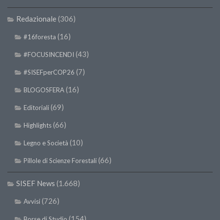
SISEF Notebook (Rassegna Stampa)
Redazionale
(306)
SISEF Eventi
SISEF@Facebook
(16)
#16foresta
@SISEF Tweets
(43)
#FOCUSINCENDI
@ForestTweeting
(7)
#SISEFperCOP26
SISEF Publishing
(16)
BLOGOSFERA
Redazione SISEF.ORG
(69)
Editoriali
Credits
(66)
Highlights
(10)
Legno e Società
(66)
Pillole di Scienze Forestali
SISEF News
(1.668)
(726)
Avvisi
(154)
Borse di Studio