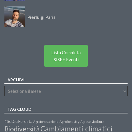
Pierluigi Paris
Lista Completa
SISEF Eventi
ARCHIVI
TAG CLOUD
#SeDiciForesta
Agroforestazione
Agroforestry
Agroselvicoltura
Cambiamenti climatici
Biodiversità