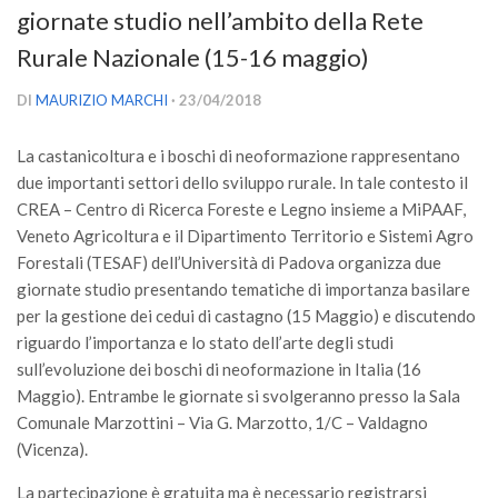
giornate studio nell’ambito della Rete
Versamento Quote di Iscrizione
Rurale Nazionale (15-16 maggio)
Gruppi di Lavoro
Lista dei Gruppi di Lavoro SISEF
DI
MAURIZIO MARCHI
· 23/04/2018
GdL Inquinamento e Foreste
La castanicoltura e i boschi di neoformazione rappresentano
GdL Terpeni in Ecologia
due importanti settori dello sviluppo rurale. In tale contesto il
GdL Biodiversità Forestale
CREA – Centro di Ricerca Foreste e Legno insieme a MiPAAF,
Veneto Agricoltura e il Dipartimento Territorio e Sistemi Agro
GdL Arboricoltura da Legno e Agroselvicoltura
Forestali (TESAF) dell’Università di Padova organizza due
GdL Modellistica Forestale
giornate studio presentando tematiche di importanza basilare
per la gestione dei cedui di castagno (15 Maggio) e discutendo
GdL Selvicoltura
riguardo l’importanza e lo stato dell’arte degli studi
GdL Ecologia del Suolo
sull’evoluzione dei boschi di neoformazione in Italia (16
GdL Pianificazione Forestale
Maggio). Entrambe le giornate si svolgeranno presso la Sala
Comunale Marzottini – Via G. Marzotto, 1/C – Valdagno
GdL Geomatica Forestale
(Vicenza).
GdL Filiera del legno
La partecipazione è gratuita ma è necessario registrarsi