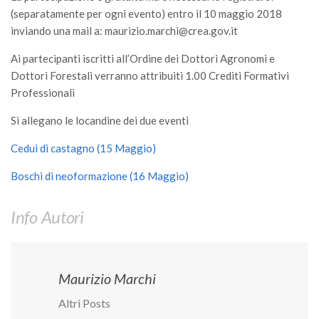
GdL Gestione Incendi Boschivi
(separatamente per ogni evento) entro il 10 maggio 2018
GdL Verde Urbano
inviando una mail a: maurizio.marchi@crea.gov.it
GdL Comunicazione Forestale
Ai partecipanti iscritti all’Ordine dei Dottori Agronomi e
GdL Foreste, Mitigazione, Adattamento
Dottori Forestali verranno attribuiti 1.00 Crediti Formativi
Professionali
GdL Infrastrutture, Risorse, Innovazione
GdL Boschi Vetusti
Si allegano le locandine dei due eventi
GdL “TreeTalkers”
Cedui di castagno (15 Maggio)
GdL Boschi Cedui
Boschi di neoformazione (16 Maggio)
News
Info Autori
Post Recenti
Ricevi la SISEF Newsletter
Avvisi
Maurizio Marchi
Borse di Studio
Altri Posts
Call for Papers