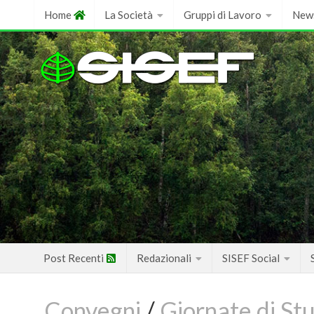
Skip
Home
La Società
Gruppi di Lavoro
New
to
content
Post Recenti
Redazionali
SISEF Social
Convegni
/
Giornate di St