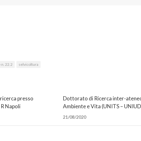
 n. 22.2
selvicoltura
 ricerca presso
Dottorato di Ricerca inter-atene
R Napoli
Ambiente e Vita (UNITS – UNIUD
21/08/2020