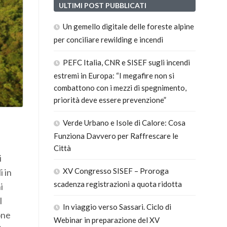
ULTIMI POST PUBBLICATI
Un gemello digitale delle foreste alpine
per conciliare rewilding e incendi
PEFC Italia, CNR e SISEF sugli incendi
estremi in Europa: “I megafire non si
combattono con i mezzi di spegnimento,
priorità deve essere prevenzione”
Verde Urbano e Isole di Calore: Cosa
Funziona Davvero per Raffrescare le
Città
i
XV Congresso SISEF – Proroga
i in
scadenza registrazioni a quota ridotta
i
l
In viaggio verso Sassari. Ciclo di
one
Webinar in preparazione del XV