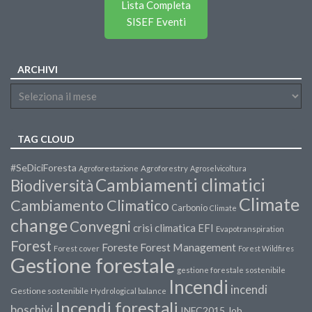
Lista Completa
SISEF Eventi
ARCHIVI
TAG CLOUD
#SeDiciForesta
Agroforestazione
Agroforestry
Agroselvicoltura
Cambiamenti climatici
Biodiversità
Climate
Cambiamento Climatico
Carbonio
Climate
change
Convegni
crisi climatica
EFI
Evapotranspiration
Forest
Forest Management
Foreste
Forest cover
Forest Wildfires
Gestione forestale
gestione forestale sostenibile
Incendi
incendi
Gestione sostenibile
Hydrological balance
Incendi forestali
boschivi
INFC2015
Job