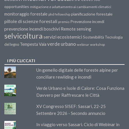
opportunities
mitigazione e adattamento ai cambiamenti climatici
monitoraggio forestale
pianificazione forestale
phd fellowship
pillole di scienze forestali
Prevenzione incendi
premio
prevenzione incendi boschivi
Remote sensing
selvicoltura
servizi ecosistemici
Sostenibilità
Tecnologia
verde urbano
Tempesta Vaia
del legno
webinar
workshop
I PIÙ CLICCATI
Un gemello digitale delle foreste alpine per
conciliare rewilding e incendi
Verde Urbano e Isole di Calore: Cosa Funziona
Davvero per Raffrescare le Città
XV Congresso SISEF: Sassari, 22-25
Settembre 2026 - Secondo annuncio
In viaggio verso Sassari. Ciclo di Webinar in