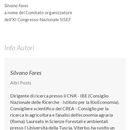
Silvano Fares
Call for Proposals
a nome del Comitato organizzatore
Comunicati
dell’XI Congresso Nazionale SISEF
Congressi
Convegni
Corsi di Aggiornamento
Info Autori
Corsi di Specializzazione
Giornate di Studio
Silvano Fares
Opportunità di Lavoro
Altri Posts
Rassegne
Reports
Dirigente di ricerca presso il CNR - IBE (Consiglio
Simposii
Nazionale delle Ricerche - Istituto per la BioEconomia).
Consigliere scientifico del CREA - Consiglio per la
Congressi
ricerca in agricoltura e l’analisi dell’economia agraria
(Roma). Laureato in Scienze Forestali e ambientali
Pagina Congressi
presso l`Università della Tuscia, Viterbo, ha svolto un