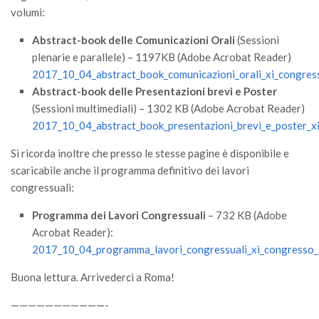
GdL Gestione Incendi Boschivi
volumi:
GdL Verde Urbano
Abstract-book delle Comunicazioni Orali
(Sessioni
GdL Comunicazione Forestale
plenarie e parallele) – 1197KB (Adobe Acrobat Reader)
GdL Foreste, Mitigazione, Adattamento
2017_10_04_abstract_book_comunicazioni_orali_xi_congress
Abstract-book delle Presentazioni brevi e Poster
GdL Infrastrutture, Risorse, Innovazione
(Sessioni multimediali) – 1302 KB (Adobe Acrobat Reader)
GdL Boschi Vetusti
2017_10_04_abstract_book_presentazioni_brevi_e_poster_xi
GdL “TreeTalkers”
Si ricorda inoltre che presso le stesse pagine è disponibile e
GdL Boschi Cedui
scaricabile anche il programma definitivo dei lavori
congressuali:
News
Programma dei Lavori Congressuali
– 732 KB (Adobe
Post Recenti
Acrobat Reader):
Ricevi la SISEF Newsletter
2017_10_04_programma_lavori_congressuali_xi_congresso_s
Avvisi
Buona lettura. Arrivederci a Roma!
Borse di Studio
———————————-
Call for Papers