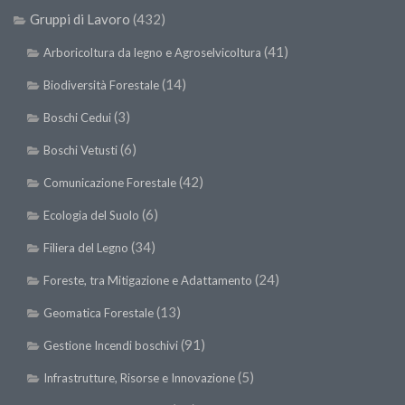
SISEF Notebook (Rassegna Stampa)
Gruppi di Lavoro
(432)
SISEF Eventi
(41)
Arboricoltura da legno e Agroselvicoltura
SISEF@Facebook
(14)
Biodiversità Forestale
@SISEF Tweets
(3)
Boschi Cedui
@ForestTweeting
(6)
Boschi Vetusti
SISEF Publishing
(42)
Comunicazione Forestale
Redazione SISEF.ORG
(6)
Credits
Ecologia del Suolo
(34)
Filiera del Legno
(24)
Foreste, tra Mitigazione e Adattamento
(13)
Geomatica Forestale
(91)
Gestione Incendi boschivi
(5)
Infrastrutture, Risorse e Innovazione