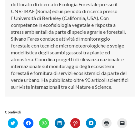
Premi SISEF
dottorato di ricerca in Ecologia Forestale presso il
CNR-IBAF (Roma) ed un periodo di ricerca presso
XV Congresso (Sassari 2026)
l`Università di Berkeley (California, USA). Con
XIV Congresso (Padova 2024)
competenze in ecofisiologia vegetale e risposta a
stress ambientali da parte di specie agrarie e forestali,
XIII Congresso (Orvieto 2022)
Silvano Fares conduce attività di monitoraggio
XII Congresso (Palermo 2019)
forestale con tecniche micrometeorologiche e svolge
modellistica degli scambi gassosi tra piante ed
XI Congresso (Roma 2017)
atmosfera. Coordina progetti di rilevanza nazionale e
X Congresso (Firenze 2015)
internazionale sul monitoraggio degli ecosistemi
forestali e fornitura di servizi ecosistemici da parte del
IX Congresso (Bolzano 2013)
verde urbano. Ha pubblicato oltre 90 articoli scientifici
VIII Congresso (Rende 2011)
su riviste internazionali tra cui Nature e Science.
VII Congresso (Isernia 2009)
VI Congresso (Arezzo 2007)
Condividi:
V Congresso (Torino 2003)
Click
Fai
Fai
Fai
Fai
Fai
Fai
Fai
IV Congresso (Potenza 2003)
to
clic
clic
clic
clic
clic
clic
clic
share
per
per
qui
qui
per
qui
per
on
condividere
condividere
per
per
condividere
per
inviare
III Congresso (Viterbo 2001)
Twitter
su
su
condividere
condividere
su
stampare
un