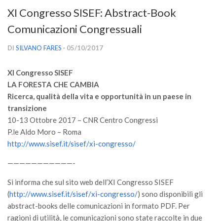
Versamento Quote di Iscrizione
XI Congresso SISEF: Abstract-Book
Gruppi di Lavoro
Comunicazioni Congressuali
Lista dei Gruppi di Lavoro SISEF
DI
SILVANO FARES
· 05/10/2017
GdL Inquinamento e Foreste
XI Congresso SISEF
GdL Terpeni in Ecologia
LA FORESTA CHE CAMBIA
GdL Biodiversità Forestale
Ricerca, qualità della vita e opportunità in un paese in
GdL Arboricoltura da Legno e Agroselvicoltura
transizione
10-13 Ottobre 2017 – CNR Centro Congressi
GdL Modellistica Forestale
P.le Aldo Moro – Roma
GdL Selvicoltura
http://www.sisef.it/sisef/xi-congresso/
GdL Ecologia del Suolo
———————————-
GdL Pianificazione Forestale
Si informa che sul sito web dell’XI Congresso SISEF
GdL Geomatica Forestale
(
http://www.sisef.it/sisef/xi-congresso/
) sono disponibili gli
GdL Filiera del legno
abstract-books delle comunicazioni in formato PDF. Per
ragioni di utilità, le comunicazioni sono state raccolte in due