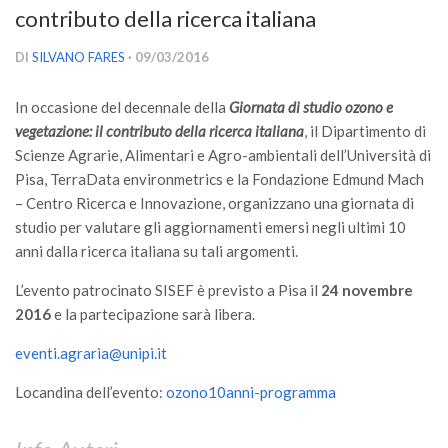
contributo della ricerca italiana
Versamento Quote di Iscrizione
Gruppi di Lavoro
DI
SILVANO FARES
· 09/03/2016
Lista dei Gruppi di Lavoro SISEF
In occasione del decennale della
Giornata di studio ozono e
GdL Inquinamento e Foreste
vegetazione: il contributo della ricerca italiana
, il Dipartimento di
GdL Terpeni in Ecologia
Scienze Agrarie, Alimentari e Agro-ambientali dell’Università di
Pisa, TerraData environmetrics e la Fondazione Edmund Mach
GdL Biodiversità Forestale
– Centro Ricerca e Innovazione, organizzano una giornata di
GdL Arboricoltura da Legno e Agroselvicoltura
studio per valutare gli aggiornamenti emersi negli ultimi 10
anni dalla ricerca italiana su tali argomenti.
GdL Modellistica Forestale
GdL Selvicoltura
L’evento patrocinato SISEF è previsto a Pisa il
24 novembre
2016
e la partecipazione sarà libera.
GdL Ecologia del Suolo
GdL Pianificazione Forestale
eventi.agraria@unipi.it
GdL Geomatica Forestale
Locandina dell’evento:
ozono10anni-programma
GdL Filiera del legno