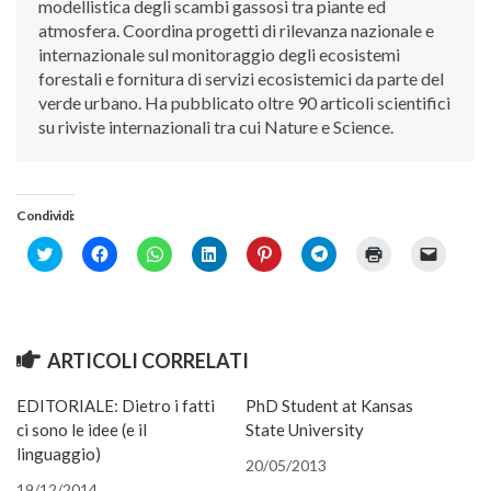
modellistica degli scambi gassosi tra piante ed
Call for Proposals
atmosfera. Coordina progetti di rilevanza nazionale e
internazionale sul monitoraggio degli ecosistemi
Comunicati
forestali e fornitura di servizi ecosistemici da parte del
Congressi
verde urbano. Ha pubblicato oltre 90 articoli scientifici
su riviste internazionali tra cui Nature e Science.
Convegni
Corsi di Aggiornamento
Corsi di Specializzazione
Condividi:
Giornate di Studio
Click
Fai
Fai
Fai
Fai
Fai
Fai
Fai
to
clic
clic
clic
clic
clic
clic
clic
Opportunità di Lavoro
share
per
per
qui
qui
per
qui
per
on
condividere
condividere
per
per
condividere
per
inviare
Twitter
su
su
condividere
condividere
su
stampare
un
Rassegne
(Si
Facebook
WhatsApp
su
su
Telegram
(Si
link
apre
(Si
(Si
LinkedIn
Pinterest
(Si
apre
a
Reports
in
apre
apre
(Si
(Si
apre
in
un
ARTICOLI CORRELATI
una
in
in
apre
apre
in
una
amico
nuova
una
una
in
in
una
nuova
via
Simposii
finestra)
nuova
nuova
una
una
nuova
finestra)
e-
EDITORIALE: Dietro i fatti
PhD Student at Kansas
finestra)
finestra)
nuova
nuova
finestra)
mail
Congressi
finestra)
finestra)
(Si
ci sono le idee (e il
State University
apre
in
linguaggio)
Pagina Congressi
una
20/05/2013
nuova
19/12/2014