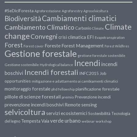
#SeDiciForesta
Agroforestazione
Agroforestry
Agroselvicoltura
Cambiamenti climatici
Biodiversità
Climate
Cambiamento Climatico
Carbonio
Climate
change
Convegni
crisi climatica
EFI
Evapotranspiration
Forest
Forest Management
Foreste
Forest cover
Forest Wildfires
Gestione forestale
gestione forestale sostenibile
Incendi
incendi
Gestione sostenibile
Hydrological balance
Incendi forestali
boschivi
INFC2015
Job
opportunities
mitigazione e adattamento ai cambiamenti climatici
monitoraggio forestale
pianificazione forestale
phd fellowship
pillole di scienze forestali
Prevenzione incendi
premio
prevenzione incendi boschivi
Remote sensing
selvicoltura
servizi ecosistemici
Sostenibilità
Tecnologia
verde urbano
Tempesta Vaia
del legno
webinar
workshop