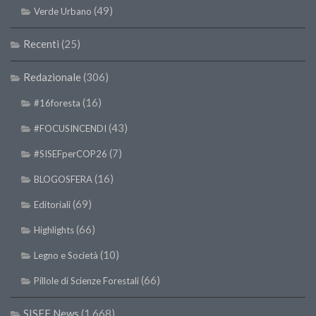
SISEF Notebook (Rassegna Stampa)
(49)
Verde Urbano
SISEF Eventi
Recenti
(25)
SISEF@Facebook
@SISEF Tweets
Redazionale
(306)
@ForestTweeting
(16)
#16foresta
SISEF Publishing
(43)
#FOCUSINCENDI
Redazione SISEF.ORG
(7)
#SISEFperCOP26
Credits
(16)
BLOGOSFERA
(69)
Editoriali
(66)
Highlights
(10)
Legno e Società
(66)
Pillole di Scienze Forestali
SISEF News
(1.668)