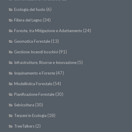
II Congresso (Bologna 1999)
(6)
Ecologia del Suolo
I Congresso (Padova 1997)
(34)
Filiera del Legno
Redazione
(24)
Foreste, tra Mitigazione e Adattamento
Pagina Principale
(13)
Geomatica Forestale
Editoriali
(91)
Gestione Incendi boschivi
Pillole di Scienze Forestali
(5)
Infrastrutture, Risorse e Innovazione
Highlights
(47)
Inquinamento e Foreste
#FOCUSINCENDI
(54)
Modellistica Forestale
Cartella Stampa
(30)
Pianificazione Forestale
Comunicati
(30)
Infografiche
Selvicoltura
Video
(18)
Terpeni in Ecologia
PDF
(2)
TreeTalkers