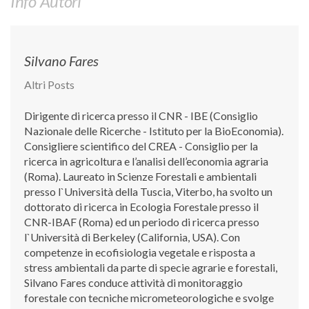
Info Autori
GdL Gestione Incendi Boschivi
GdL Verde Urbano
GdL Comunicazione Forestale
Silvano Fares
GdL Foreste, Mitigazione, Adattamento
Altri Posts
GdL Infrastrutture, Risorse, Innovazione
GdL Boschi Vetusti
Dirigente di ricerca presso il CNR - IBE (Consiglio
Nazionale delle Ricerche - Istituto per la BioEconomia).
GdL “TreeTalkers”
Consigliere scientifico del CREA - Consiglio per la
GdL Boschi Cedui
ricerca in agricoltura e l’analisi dell’economia agraria
(Roma). Laureato in Scienze Forestali e ambientali
News
presso l`Università della Tuscia, Viterbo, ha svolto un
dottorato di ricerca in Ecologia Forestale presso il
Post Recenti
CNR-IBAF (Roma) ed un periodo di ricerca presso
Ricevi la SISEF Newsletter
l`Università di Berkeley (California, USA). Con
competenze in ecofisiologia vegetale e risposta a
Avvisi
stress ambientali da parte di specie agrarie e forestali,
Borse di Studio
Silvano Fares conduce attività di monitoraggio
forestale con tecniche micrometeorologiche e svolge
Call for Papers