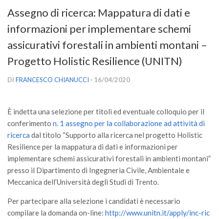
Versamento Quote di Iscrizione
Assegno di ricerca: Mappatura di dati e
Gruppi di Lavoro
informazioni per implementare schemi
Lista dei Gruppi di Lavoro SISEF
assicurativi forestali in ambienti montani –
GdL Inquinamento e Foreste
Progetto Holistic Resilience (UNITN)
GdL Terpeni in Ecologia
DI
FRANCESCO CHIANUCCI
· 16/04/2020
GdL Biodiversità Forestale
GdL Arboricoltura da Legno e Agroselvicoltura
È indetta una selezione per titoli ed eventuale colloquio per il
GdL Modellistica Forestale
conferimento
n. 1 assegno per la collaborazione ad attività di
ricerca
dal titolo “Supporto alla ricerca nel progetto Holistic
GdL Selvicoltura
Resilience per la mappatura di dati e informazioni per
GdL Ecologia del Suolo
implementare schemi assicurativi forestali in ambienti montani”
presso il Dipartimento di Ingegneria Civile, Ambientale e
GdL Pianificazione Forestale
Meccanica dell’Università degli Studi di Trento.
GdL Geomatica Forestale
Per partecipare alla selezione i candidati è necessario
GdL Filiera del legno
compilare la domanda on-line:
http://www.unitn.it/apply/inc-ric