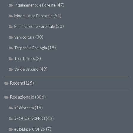
(47)
Inquinamento e Foreste
II Congresso (Bologna 1999)
(54)
I Congresso (Padova 1997)
Modellistica Forestale
Redazione
(30)
Pianificazione Forestale
Pagina Principale
(30)
Selvicoltura
Editoriali
(18)
Terpeni in Ecologia
Pillole di Scienze Forestali
(2)
TreeTalkers
Highlights
(49)
Verde Urbano
#FOCUSINCENDI
Recenti
(25)
Cartella Stampa
Comunicati
Redazionale
(306)
Infografiche
(16)
#16foresta
Video
(43)
#FOCUSINCENDI
PDF
(7)
#SISEFperCOP26