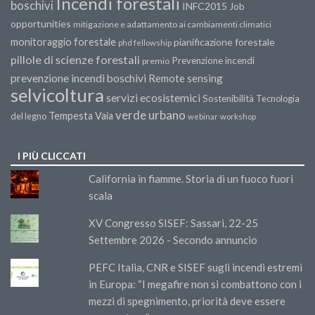
Incendi forestali
boschivi
INFC2015
Job
opportunities
mitigazione e adattamento ai cambiamenti climatici
monitoraggio forestale
pianificazione forestale
phd fellowship
pillole di scienze forestali
Prevenzione incendi
premio
prevenzione incendi boschivi
Remote sensing
selvicoltura
servizi ecosistemici
Sostenibilità
Tecnologia
verde urbano
Tempesta Vaia
del legno
webinar
workshop
I PIÙ CLICCATI
California in fiamme. Storia di un fuoco fuori
scala
XV Congresso SISEF: Sassari, 22-25
Settembre 2026 - Secondo annuncio
PEFC Italia, CNR e SISEF sugli incendi estremi
in Europa: “I megafire non si combattono con i
mezzi di spegnimento, priorità deve essere