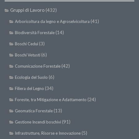
Premi SISEF
Gruppi di Lavoro
(432)
XV Congresso (Sassari 2026)
(41)
Arboricoltura da legno e Agroselvicoltura
XIV Congresso (Padova 2024)
(14)
XIII Congresso (Orvieto 2022)
Biodiversità Forestale
XII Congresso (Palermo 2019)
(3)
Boschi Cedui
XI Congresso (Roma 2017)
(6)
Boschi Vetusti
X Congresso (Firenze 2015)
(42)
Comunicazione Forestale
IX Congresso (Bolzano 2013)
(6)
Ecologia del Suolo
VIII Congresso (Rende 2011)
(34)
Filiera del Legno
VII Congresso (Isernia 2009)
(24)
Foreste, tra Mitigazione e Adattamento
VI Congresso (Arezzo 2007)
(13)
Geomatica Forestale
V Congresso (Torino 2003)
(91)
Gestione Incendi boschivi
IV Congresso (Potenza 2003)
(5)
Infrastrutture, Risorse e Innovazione
III Congresso (Viterbo 2001)