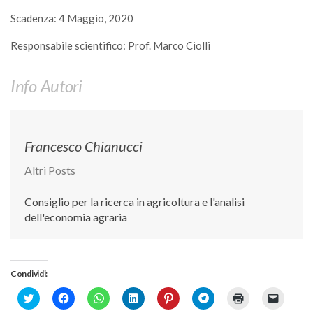
GdL Gestione Incendi Boschivi
Scadenza: 4 Maggio, 2020
GdL Verde Urbano
Responsabile scientifico: Prof. Marco Ciolli
GdL Comunicazione Forestale
GdL Foreste, Mitigazione, Adattamento
Info Autori
GdL Infrastrutture, Risorse, Innovazione
GdL Boschi Vetusti
GdL “TreeTalkers”
Francesco Chianucci
GdL Boschi Cedui
Altri Posts
News
Consiglio per la ricerca in agricoltura e l'analisi
Post Recenti
dell'economia agraria
Ricevi la SISEF Newsletter
Avvisi
Condividi:
Borse di Studio
Click
Fai
Fai
Fai
Fai
Fai
Fai
Fai
Call for Papers
to
clic
clic
clic
clic
clic
clic
clic