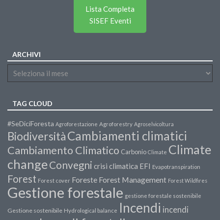
Lista Completa
SISEF Eventi
ARCHIVI
TAG CLOUD
#SeDiciForesta
Agroforestazione
Agroforestry
Agroselvicoltura
Cambiamenti climatici
Biodiversità
Climate
Cambiamento Climatico
Carbonio
Climate
change
Convegni
crisi climatica
EFI
Evapotranspiration
Forest
Forest Management
Foreste
Forest cover
Forest Wildfires
Gestione forestale
gestione forestale sostenibile
Incendi
incendi
Gestione sostenibile
Hydrological balance