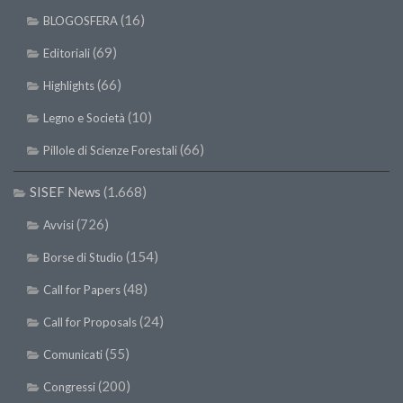
SISEF Notebook (Rassegna Stampa)
(16)
BLOGOSFERA
SISEF Eventi
(69)
Editoriali
SISEF@Facebook
(66)
Highlights
@SISEF Tweets
(10)
Legno e Società
@ForestTweeting
(66)
Pillole di Scienze Forestali
SISEF Publishing
Redazione SISEF.ORG
SISEF News
(1.668)
Credits
(726)
Avvisi
(154)
Borse di Studio
(48)
Call for Papers
(24)
Call for Proposals
(55)
Comunicati
(200)
Congressi