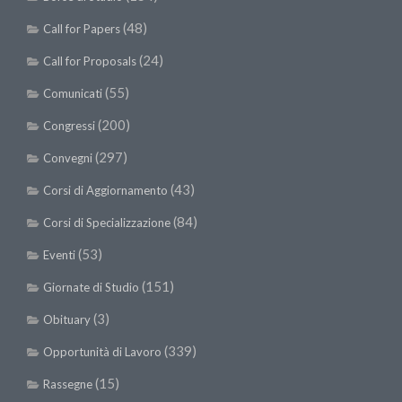
SISEF Notebook (Rassegna Stampa)
(48)
Call for Papers
SISEF Eventi
(24)
Call for Proposals
SISEF@Facebook
(55)
Comunicati
@SISEF Tweets
@ForestTweeting
(200)
Congressi
SISEF Publishing
(297)
Convegni
Redazione SISEF.ORG
(43)
Corsi di Aggiornamento
Credits
(84)
Corsi di Specializzazione
(53)
Eventi
(151)
Giornate di Studio
(3)
Obituary
(339)
Opportunità di Lavoro
(15)
Rassegne