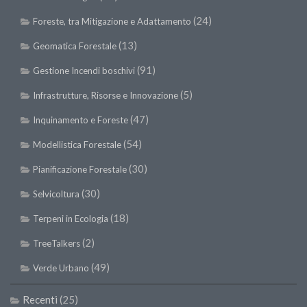
Premi SISEF
(24)
Foreste, tra Mitigazione e Adattamento
XV Congresso (Sassari 2026)
(13)
Geomatica Forestale
XIV Congresso (Padova 2024)
(91)
Gestione Incendi boschivi
XIII Congresso (Orvieto 2022)
XII Congresso (Palermo 2019)
(5)
Infrastrutture, Risorse e Innovazione
XI Congresso (Roma 2017)
(47)
Inquinamento e Foreste
X Congresso (Firenze 2015)
(54)
Modellistica Forestale
IX Congresso (Bolzano 2013)
(30)
Pianificazione Forestale
VIII Congresso (Rende 2011)
(30)
Selvicoltura
VII Congresso (Isernia 2009)
(18)
Terpeni in Ecologia
VI Congresso (Arezzo 2007)
(2)
TreeTalkers
V Congresso (Torino 2003)
(49)
Verde Urbano
IV Congresso (Potenza 2003)
III Congresso (Viterbo 2001)
Recenti
(25)