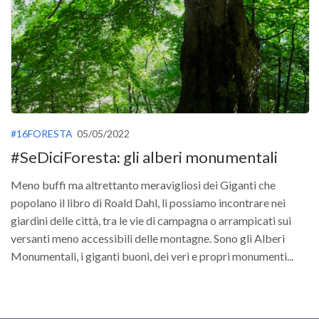
GdL Gestione Incendi Boschivi
GdL Verde Urbano
GdL Comunicazione Forestale
GdL Foreste, Mitigazione, Adattamento
GdL Infrastrutture, Risorse, Innovazione
GdL Boschi Vetusti
#16FORESTA
05/05/2022
GdL “TreeTalkers”
#SeDiciForesta: gli alberi monumentali
GdL Boschi Cedui
Meno buffi ma altrettanto meravigliosi dei Giganti che
News
popolano il libro di Roald Dahl, li possiamo incontrare nei
Post Recenti
giardini delle città, tra le vie di campagna o arrampicati sui
versanti meno accessibili delle montagne. Sono gli Alberi
Ricevi la SISEF Newsletter
Monumentali, i giganti buoni, dei veri e propri monumenti...
Avvisi
Borse di Studio
Call for Papers