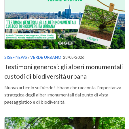
Versamento Quote di Iscrizione
Gruppi di Lavoro
Lista dei Gruppi di Lavoro SISEF
GdL Inquinamento e Foreste
GdL Terpeni in Ecologia
GdL Biodiversità Forestale
SISEF NEWS
/
VERDE URBANO
28/05/2026
GdL Arboricoltura da Legno e Agroselvicoltura
Testimoni generosi: gli alberi monumentali
GdL Modellistica Forestale
custodi di biodiversità urbana
GdL Selvicoltura
Nuovo articolo sul Verde Urbano che racconta l’importanza
GdL Ecologia del Suolo
strategica degli alberi monumentali dal punto di vista
GdL Pianificazione Forestale
paesaggistico e di biodiversità.
GdL Geomatica Forestale
GdL Filiera del legno