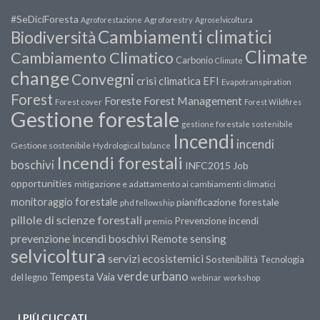
#SeDiciForesta
Agroforestazione
Agroforestry
Agroselvicoltura
Cambiamenti climatici
Biodiversità
Climate
Cambiamento Climatico
Carbonio
Climate
change
Convegni
crisi climatica
EFI
Evapotranspiration
Forest
Forest Management
Foreste
Forest cover
Forest Wildfires
Gestione forestale
gestione forestale sostenibile
Incendi
incendi
Gestione sostenibile
Hydrological balance
Incendi forestali
boschivi
INFC2015
Job
opportunities
mitigazione e adattamento ai cambiamenti climatici
monitoraggio forestale
pianificazione forestale
phd fellowship
pillole di scienze forestali
Prevenzione incendi
premio
prevenzione incendi boschivi
Remote sensing
selvicoltura
servizi ecosistemici
Sostenibilità
Tecnologia
verde urbano
Tempesta Vaia
del legno
webinar
workshop
I PIÙ CLICCATI