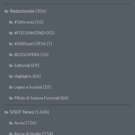
II Congresso (Bologna 1999)
Redazionale
(306)
I Congresso (Padova 1997)
(16)
#16foresta
Redazione
(43)
#FOCUSINCENDI
Pagina Principale
(7)
#SISEFperCOP26
Editoriali
(16)
BLOGOSFERA
Pillole di Scienze Forestali
(69)
Editoriali
Highlights
(66)
Highlights
#FOCUSINCENDI
(10)
Cartella Stampa
Legno e Società
Comunicati
(66)
Pillole di Scienze Forestali
Infografiche
SISEF News
(1.668)
Video
(726)
Avvisi
PDF
(154)
Borse di Studio