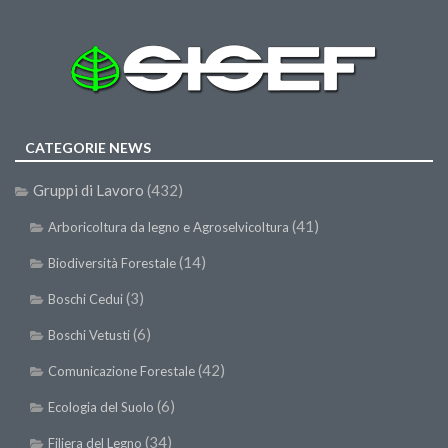
Call for Proposals
Comunicati
Congressi
Convegni
CATEGORIE NEWS
Corsi di Aggiornamento
Corsi di Specializzazione
Gruppi di Lavoro
(432)
Giornate di Studio
(41)
Arboricoltura da legno e Agroselvicoltura
Opportunità di Lavoro
(14)
Biodiversità Forestale
Rassegne
(3)
Boschi Cedui
Reports
(6)
Boschi Vetusti
Simposii
(42)
Comunicazione Forestale
Congressi
(6)
Ecologia del Suolo
Pagina Congressi
(34)
Filiera del Legno