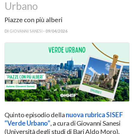
Urbano
Versamento Quote di Iscrizione
Gruppi di Lavoro
Piazze con più alberi
Lista dei Gruppi di Lavoro SISEF
DI
GIOVANNI SANESI
· 09/04/2026
GdL Inquinamento e Foreste
GdL Terpeni in Ecologia
GdL Biodiversità Forestale
GdL Arboricoltura da Legno e Agroselvicoltura
GdL Modellistica Forestale
GdL Selvicoltura
GdL Ecologia del Suolo
GdL Pianificazione Forestale
Quinto episodio della
nuova rubrica SISEF
GdL Geomatica Forestale
“Verde Urbano”
, a cura di Giovanni Sanesi
GdL Filiera del legno
(Università degli studi di Bari Aldo Moro).