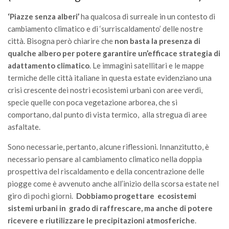
GdL Gestione Incendi Boschivi
‘Piazze senza alberi’
ha qualcosa di surreale in un contesto di
GdL Verde Urbano
cambiamento climatico e di ‘surriscaldamento’ delle nostre
GdL Comunicazione Forestale
città. Bisogna però chiarire che
non basta la presenza di
GdL Foreste, Mitigazione, Adattamento
qualche albero per potere garantire un’efficace strategia di
adattamento climatico
. Le immagini satellitari e le mappe
GdL Infrastrutture, Risorse, Innovazione
termiche delle città italiane in questa estate evidenziano una
GdL Boschi Vetusti
crisi crescente dei nostri ecosistemi urbani con aree verdi,
GdL “TreeTalkers”
specie quelle con poca vegetazione arborea, che si
comportano, dal punto di vista termico, alla stregua di aree
GdL Boschi Cedui
asfaltate.
News
Sono necessarie, pertanto, alcune riflessioni. Innanzitutto, è
Post Recenti
necessario pensare al cambiamento climatico nella doppia
prospettiva del riscaldamento e della concentrazione delle
Ricevi la SISEF Newsletter
piogge come è avvenuto anche all’inizio della scorsa estate nel
Avvisi
giro di pochi giorni.
Dobbiamo progettare ecosistemi
Borse di Studio
sistemi urbani in grado di raffrescare, ma anche di potere
ricevere e riutilizzare le precipitazioni atmosferiche
.
Call for Papers