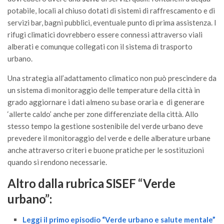
Premi SISEF
potabile, locali al chiuso dotati di sistemi di raffrescamento e di
XV Congresso (Sassari 2026)
servizi bar, bagni pubblici, eventuale punto di prima assistenza. I
rifugi climatici dovrebbero essere connessi attraverso viali
XIV Congresso (Padova 2024)
alberati e comunque collegati con il sistema di trasporto
XIII Congresso (Orvieto 2022)
urbano.
XII Congresso (Palermo 2019)
Una strategia all’adattamento climatico non può prescindere da
XI Congresso (Roma 2017)
un sistema di monitoraggio delle temperature della città in
grado aggiornare i dati almeno su base oraria e di generare
X Congresso (Firenze 2015)
‘allerte caldo’ anche per zone differenziate della città. Allo
IX Congresso (Bolzano 2013)
stesso tempo la gestione sostenibile del verde urbano deve
VIII Congresso (Rende 2011)
prevedere il monitoraggio del verde e delle alberature urbane
anche attraverso criteri e buone pratiche per le sostituzioni
VII Congresso (Isernia 2009)
quando si rendono necessarie.
VI Congresso (Arezzo 2007)
Altro dalla rubrica SISEF “Verde
V Congresso (Torino 2003)
urbano”:
IV Congresso (Potenza 2003)
III Congresso (Viterbo 2001)
Leggi il primo episodio “Verde urbano e salute mentale”