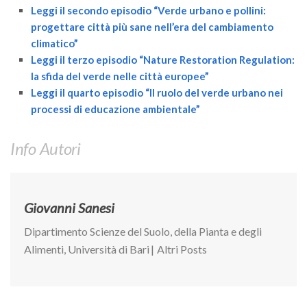
Leggi il secondo episodio “Verde urbano e pollini:
II Congresso (Bologna 1999)
progettare città più sane nell’era del cambiamento
I Congresso (Padova 1997)
climatico”
Leggi il terzo episodio “Nature Restoration Regulation:
Redazione
la sfida del verde nelle città europee”
Pagina Principale
Leggi il quarto episodio “Il ruolo del verde urbano nei
Editoriali
processi di educazione ambientale”
Pillole di Scienze Forestali
Info Autori
Highlights
#FOCUSINCENDI
Cartella Stampa
Giovanni Sanesi
Comunicati
Dipartimento Scienze del Suolo, della Pianta e degli
Infografiche
Alimenti, Università di Bari
|
Altri Posts
Video
PDF