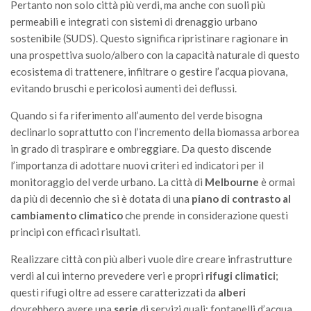
Pertanto non solo città più verdi, ma anche con suoli più
Call for Proposals
permeabili e integrati con sistemi di drenaggio urbano
Comunicati
sostenibile (SUDS). Questo significa ripristinare ragionare in
una prospettiva suolo/albero con la capacità naturale di questo
Congressi
ecosistema di trattenere, infiltrare o gestire l’acqua piovana,
Convegni
evitando bruschi e pericolosi aumenti dei deflussi.
Corsi di Aggiornamento
Quando si fa riferimento all’aumento del verde bisogna
Corsi di Specializzazione
declinarlo soprattutto con l’incremento della biomassa arborea
in grado di traspirare e ombreggiare. Da questo discende
Giornate di Studio
l’importanza di adottare nuovi criteri ed indicatori per il
Opportunità di Lavoro
monitoraggio del verde urbano. La città di
Melbourne
è ormai
Rassegne
da più di decennio che si è dotata di una
piano di contrasto al
cambiamento climatico
che prende in considerazione questi
Reports
principi con efficaci risultati.
Simposii
Realizzare città con più alberi vuole dire creare infrastrutture
Congressi
verdi al cui interno prevedere veri e propri
rifugi climatici
;
questi rifugi oltre ad essere caratterizzati da
alberi
Pagina Congressi
dovrebbero avere una
serie
di servizi quali: fontanelli d’acqua