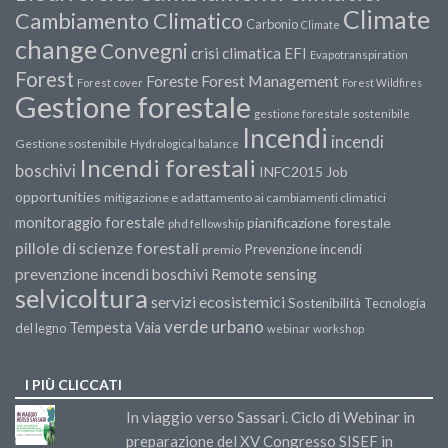
Climate
Cambiamento Climatico
Carbonio
Climate
change
Convegni
crisi climatica
EFI
Evapotranspiration
Forest
Forest Management
Foreste
Forest cover
Forest Wildfires
Gestione forestale
gestione forestale sostenibile
Incendi
incendi
Gestione sostenibile
Hydrological balance
Incendi forestali
boschivi
INFC2015
Job
opportunities
mitigazione e adattamento ai cambiamenti climatici
monitoraggio forestale
pianificazione forestale
phd fellowship
pillole di scienze forestali
Prevenzione incendi
premio
prevenzione incendi boschivi
Remote sensing
selvicoltura
servizi ecosistemici
Sostenibilità
Tecnologia
verde urbano
Tempesta Vaia
del legno
webinar
workshop
I PIÙ CLICCATI
In viaggio verso Sassari. Ciclo di Webinar in
preparazione del XV Congresso SISEF in