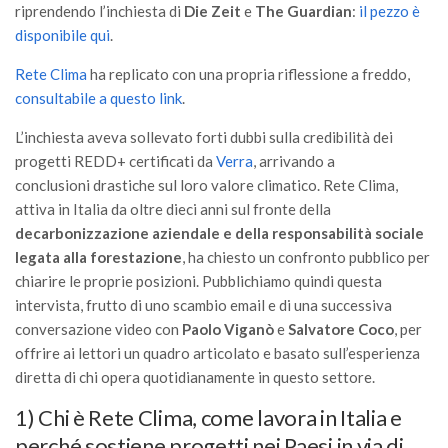
GdL Gestione Incendi Boschivi
riprendendo l’inchiesta di
Die Zeit
e
The Guardian
:
il pezzo è
GdL Verde Urbano
disponibile qui
.
GdL Comunicazione Forestale
Rete Clima
ha replicato con una propria riflessione a freddo,
consultabile a questo link
.
GdL Foreste, Mitigazione, Adattamento
GdL Infrastrutture, Risorse, Innovazione
L’inchiesta aveva sollevato forti dubbi sulla credibilità dei
progetti REDD+ certificati da
Verra
, arrivando a
GdL Boschi Vetusti
conclusioni drastiche sul loro valore climatico. Rete Clima,
GdL “TreeTalkers”
attiva in Italia da oltre dieci anni sul fronte della
GdL Boschi Cedui
decarbonizzazione aziendale e della responsabilità sociale
legata alla forestazione
, ha chiesto un confronto pubblico per
News
chiarire le proprie posizioni. Pubblichiamo quindi questa
Post Recenti
intervista, frutto di uno scambio email e di una successiva
conversazione video con
Paolo Viganò
e
Salvatore Coco
, per
Ricevi la SISEF Newsletter
offrire ai lettori un quadro articolato e basato sull’esperienza
Avvisi
diretta di chi opera quotidianamente in questo settore.
Borse di Studio
1) Chi è Rete Clima, come lavora in Italia e
Call for Papers
perché sostiene progetti nei Paesi in via di