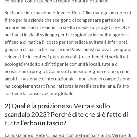
comunità, contribuendo al capitale naturale italiano.
Premi SISEF
XV Congresso (Sassari 2026)
Sul fronte internazionale, invece, Rete Clima svolge un ruolo di
filtro per le aziende che scelgono di compensare parte delle
XIV Congresso (Padova 2024)
proprie emissioni residue. La scelta ricade sui progetti REDD+
XIII Congresso (Orvieto 2022)
nei Paesi in via di sviluppo per tre ragioni principali: maggiore
efficacia climatica (il costo per tonnellata evitata è inferiore),
XII Congresso (Palermo 2019)
giustizia climatica (le risorse dei Paesi industrializzati vengono
XI Congresso (Roma 2017)
reinvestite in contesti più vulnerabili), e co-benefici sociali ed
X Congresso (Firenze 2015)
ecologici (reddito e diritti per le comunità locali, tutela di
ecosistemi di pregio). Come sottolineano Viganò e Coco, i due
IX Congresso (Bolzano 2013)
ambiti – nazionale e internazionale – non sono in competizione,
VIII Congresso (Rende 2011)
ma
complementari
: l’uno rafforza la resilienza italiana, l’altro
VII Congresso (Isernia 2009)
sostiene la conservazione globale.
VI Congresso (Arezzo 2007)
2) Qual è la posizione su Verra e sullo
scandalo 2023? Perché dite che si è fatto di
V Congresso (Torino 2003)
tutta l’erba un fascio?
IV Congresso (Potenza 2003)
III Congresso (Viterbo 2001)
La posizione di Rete Clima è di completa imparzialità: Verra è di