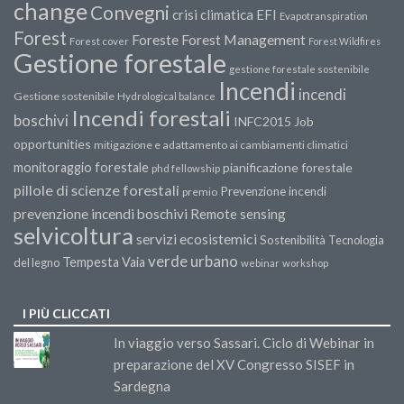
change
Convegni
crisi climatica
EFI
Evapotranspiration
Forest
Forest Management
Foreste
Forest cover
Forest Wildfires
Gestione forestale
gestione forestale sostenibile
Incendi
incendi
Gestione sostenibile
Hydrological balance
Incendi forestali
boschivi
INFC2015
Job
opportunities
mitigazione e adattamento ai cambiamenti climatici
monitoraggio forestale
pianificazione forestale
phd fellowship
pillole di scienze forestali
Prevenzione incendi
premio
prevenzione incendi boschivi
Remote sensing
selvicoltura
servizi ecosistemici
Sostenibilità
Tecnologia
verde urbano
Tempesta Vaia
del legno
webinar
workshop
I PIÙ CLICCATI
In viaggio verso Sassari. Ciclo di Webinar in
preparazione del XV Congresso SISEF in
Sardegna