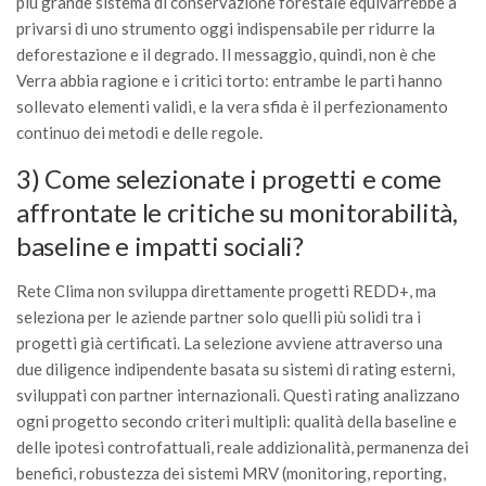
più grande sistema di conservazione forestale equivarrebbe a
SISEF Notebook (Rassegna Stampa)
privarsi di uno strumento oggi indispensabile per ridurre la
SISEF Eventi
deforestazione e il degrado. Il messaggio, quindi, non è che
SISEF@Facebook
Verra abbia ragione e i critici torto: entrambe le parti hanno
sollevato elementi validi, e la vera sfida è il perfezionamento
@SISEF Tweets
continuo dei metodi e delle regole.
@ForestTweeting
3) Come selezionate i progetti e come
SISEF Publishing
affrontate le critiche su monitorabilità,
Redazione SISEF.ORG
baseline e impatti sociali?
Credits
Rete Clima non sviluppa direttamente progetti REDD+, ma
seleziona per le aziende partner solo quelli più solidi tra i
progetti già certificati. La selezione avviene attraverso una
due diligence indipendente basata su sistemi di rating esterni,
sviluppati con partner internazionali. Questi rating analizzano
ogni progetto secondo criteri multipli: qualità della baseline e
delle ipotesi controfattuali, reale addizionalità, permanenza dei
benefici, robustezza dei sistemi MRV (monitoring, reporting,