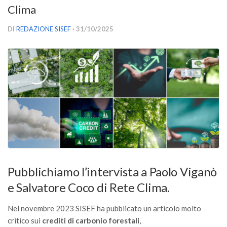
Clima
Versamento Quote di Iscrizione
Gruppi di Lavoro
DI
REDAZIONE SISEF
· 31/10/2025
Lista dei Gruppi di Lavoro SISEF
GdL Inquinamento e Foreste
GdL Terpeni in Ecologia
GdL Biodiversità Forestale
GdL Arboricoltura da Legno e Agroselvicoltura
GdL Modellistica Forestale
GdL Selvicoltura
GdL Ecologia del Suolo
Pubblichiamo l’intervista a Paolo Viganò
GdL Pianificazione Forestale
e Salvatore Coco di Rete Clima.
GdL Geomatica Forestale
Nel novembre 2023 SISEF ha pubblicato un articolo molto
GdL Filiera del legno
critico sui
crediti di carbonio forestali
,