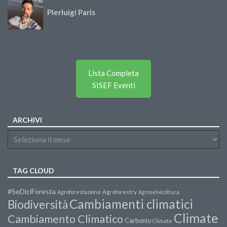
Pierluigi Paris
Lista Completa
SISEF Eventi
ARCHIVI
TAG CLOUD
#SeDiciForesta
Agroforestazione
Agroforestry
Agroselvicoltura
Cambiamenti climatici
Biodiversità
Climate
Cambiamento Climatico
Carbonio
Climate