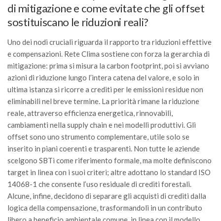
di mitigazione e come evitate che gli offset
sostituiscano le riduzioni reali?
Uno dei nodi cruciali riguarda il rapporto tra riduzioni effettive
e compensazioni. Rete Clima sostiene con forza la gerarchia di
mitigazione: prima si misura la carbon footprint, poi si avviano
azioni di riduzione lungo l’intera catena del valore, e solo in
ultima istanza si ricorre a crediti per le emissioni residue non
eliminabili nel breve termine. La priorità rimane la riduzione
reale, attraverso efficienza energetica, rinnovabili,
cambiamenti nella supply chain e nei modelli produttivi. Gli
offset sono uno strumento complementare, utile solo se
inserito in piani coerenti e trasparenti. Non tutte le aziende
scelgono SBTi come riferimento formale, ma molte definiscono
target in linea con i suoi criteri; altre adottano lo standard ISO
14068-1 che consente l’uso residuale di crediti forestali.
Alcune, infine, decidono di separare gli acquisti di crediti dalla
logica della compensazione, trasformandoli in un contributo
libero a beneficio ambientale comune, in linea con il modello