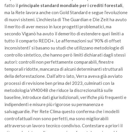
fatto il
principale standard mondiale per i crediti forestali
,
II Congresso (Bologna 1999)
ma la Rete lavora anche con Gold Standard e segue l’evoluzione
I Congresso (Padova 1997)
di nuovi sistemi. L’inchiesta di The Guardian e Die Zeit ha avuto
Redazione
il merito di aver messo in luce progetti problematici, ma
secondo Viganò ha avuto il demerito di estendere quei limiti a
Pagina Principale
tutto il comparto REDD+. Le affermazioni sul ‘90% di offset
Editoriali
inconsistenti’ si basano su studi che utilizzano metodologie di
controllo sintetico, che hanno però limiti dichiarati dagli stessi
Pillole di Scienze Forestali
autori: controlli non perfettamente comparabili, finestre
Highlights
temporali ridotte, mancanza di alcuni determinanti strutturali
#FOCUSINCENDI
della deforestazione. Dall’altro lato, Verra aveva già avviato
processi di revisione ben prima del 2023, culminati con la
Cartella Stampa
metodologia VM0048 che riduce la discrezionalità sulle
Comunicati
baseline, introduce dati giurisdizionali, verifiche più frequenti e
indipendenti e misure più rigorose su permanenza e
Infografiche
salvaguardie. Per Rete Clima questo conferma che i modelli
Video
controfattuali non sono perfetti, ma sono migliorabili
PDF
attraverso un lavoro tecnico condiviso. Contestare a priori il