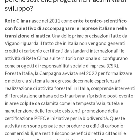
Call for Proposals
sviluppo?
Comunicati
Rete Clima
nasce nel 2011 come
ente tecnico-scientifico
Congressi
con l’obiettivo di accompagnare le imprese italiane nella
transizione climatica
. Una delle prime precisazioni fatte da
Convegni
Viganò riguarda il fatto che in Italia non vengono generati
Corsi di Aggiornamento
crediti di carbonio certificati da standard internazionali: le
Corsi di Specializzazione
attività di Rete Clima sul territorio nazionale si configurano
come progetti di responsabilità sociale d’impresa (CSR).
Giornate di Studio
Foresta Italia, la Campagna avviata nel 2022 per formalizzare
Opportunità di Lavoro
e mettere a sistema la pregressa decennale esperienza di
realizzazione di attività forestali in Italia, comprende interventi
Rassegne
di: forestazione urbana ed extraurbana, ripristino post-evento
Reports
in aree colpite da calamità come la tempesta Vaia, tutela e
Simposii
manutenzione delle foreste esistenti, promozione della
certificazione PEFC e iniziative per la biodiversità. Queste
Congressi
attività non sono pensate per produrre crediti di carbonio
Pagina Congressi
commerciabili, ma restituiscono benefici diretti a cittadini e