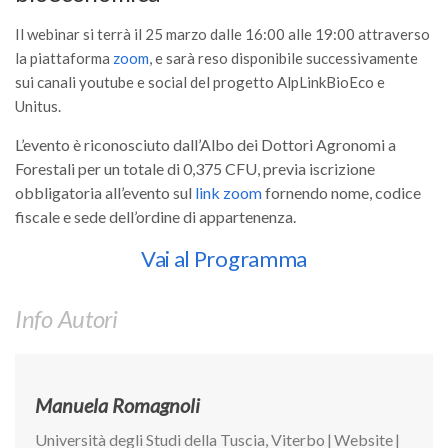
GdL Gestione Incendi Boschivi
Il webinar si terrà il 25 marzo dalle 16:00 alle 19:00 attraverso
GdL Verde Urbano
la piattaforma
zoom
, e sarà reso disponibile successivamente
GdL Comunicazione Forestale
sui canali youtube e social del progetto AlpLinkBioEco e
GdL Foreste, Mitigazione, Adattamento
Unitus.
GdL Infrastrutture, Risorse, Innovazione
L’evento è riconosciuto dall’Albo dei Dottori Agronomi a
GdL Boschi Vetusti
Forestali per un totale di 0,375 CFU, previa iscrizione
obbligatoria all’evento sul
link zoom
fornendo nome, codice
GdL “TreeTalkers”
fiscale e sede dell’ordine di appartenenza.
GdL Boschi Cedui
Vai al Programma
News
Post Recenti
Info Autori
Ricevi la SISEF Newsletter
Avvisi
Manuela Romagnoli
Borse di Studio
Call for Papers
Università degli Studi della Tuscia, Viterbo
|
Website
|