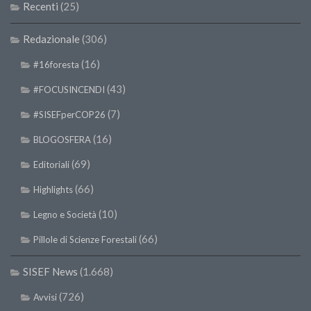
SISEF Notebook (Rassegna Stampa)
Recenti
(25)
SISEF Eventi
Redazionale
(306)
SISEF@Facebook
(16)
#16foresta
@SISEF Tweets
(43)
#FOCUSINCENDI
@ForestTweeting
(7)
#SISEFperCOP26
SISEF Publishing
(16)
BLOGOSFERA
Redazione SISEF.ORG
(69)
Credits
Editoriali
(66)
Highlights
(10)
Legno e Società
(66)
Pillole di Scienze Forestali
SISEF News
(1.668)
(726)
Avvisi