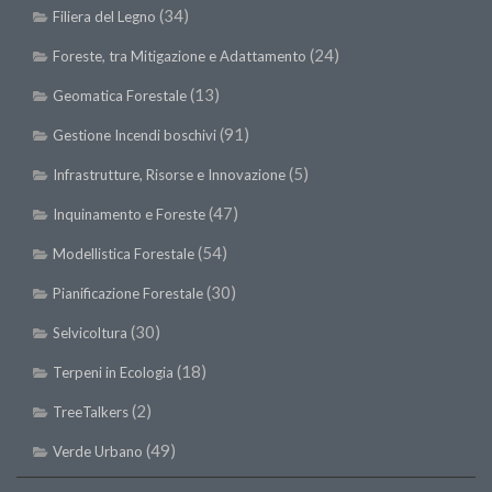
(34)
Filiera del Legno
II Congresso (Bologna 1999)
(24)
Foreste, tra Mitigazione e Adattamento
I Congresso (Padova 1997)
(13)
Redazione
Geomatica Forestale
(91)
Pagina Principale
Gestione Incendi boschivi
Editoriali
(5)
Infrastrutture, Risorse e Innovazione
Pillole di Scienze Forestali
(47)
Inquinamento e Foreste
Highlights
(54)
Modellistica Forestale
#FOCUSINCENDI
(30)
Pianificazione Forestale
Cartella Stampa
(30)
Selvicoltura
Comunicati
(18)
Terpeni in Ecologia
Infografiche
(2)
TreeTalkers
Video
(49)
Verde Urbano
PDF