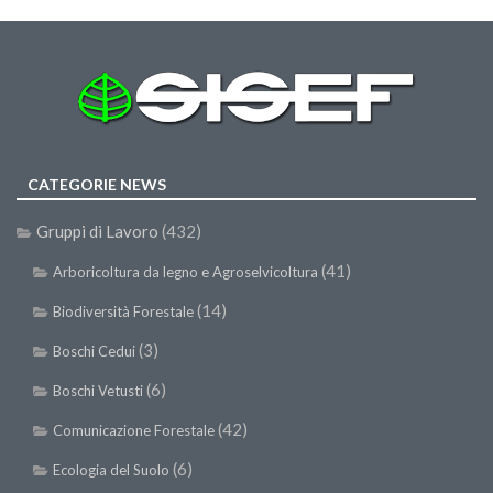
Premi SISEF
XV Congresso (Sassari 2026)
XIV Congresso (Padova 2024)
XIII Congresso (Orvieto 2022)
XII Congresso (Palermo 2019)
CATEGORIE NEWS
XI Congresso (Roma 2017)
X Congresso (Firenze 2015)
Gruppi di Lavoro
(432)
IX Congresso (Bolzano 2013)
(41)
Arboricoltura da legno e Agroselvicoltura
VIII Congresso (Rende 2011)
(14)
Biodiversità Forestale
VII Congresso (Isernia 2009)
(3)
Boschi Cedui
VI Congresso (Arezzo 2007)
(6)
Boschi Vetusti
V Congresso (Torino 2003)
(42)
Comunicazione Forestale
IV Congresso (Potenza 2003)
(6)
Ecologia del Suolo
III Congresso (Viterbo 2001)