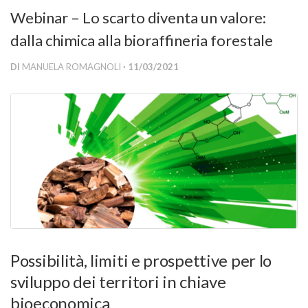
Versamento Quote di Iscrizione
Webinar – Lo scarto diventa un valore:
Gruppi di Lavoro
dalla chimica alla bioraffineria forestale
Lista dei Gruppi di Lavoro SISEF
DI
MANUELA ROMAGNOLI
· 11/03/2021
GdL Inquinamento e Foreste
GdL Terpeni in Ecologia
GdL Biodiversità Forestale
GdL Arboricoltura da Legno e Agroselvicoltura
GdL Modellistica Forestale
GdL Selvicoltura
GdL Ecologia del Suolo
GdL Pianificazione Forestale
Possibilità, limiti e prospettive per lo
GdL Geomatica Forestale
sviluppo dei territori in chiave
GdL Filiera del legno
bioeconomica