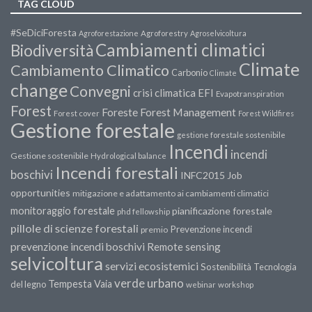
TAG CLOUD
#SeDiciForesta
Agroforestazione
Agroforestry
Agroselvicoltura
Cambiamenti climatici
Biodiversità
Climate
Cambiamento Climatico
Carbonio
Climate
change
Convegni
crisi climatica
EFI
Evapotranspiration
Forest
Forest Management
Foreste
Forest cover
Forest Wildfires
Gestione forestale
gestione forestale sostenibile
Incendi
incendi
Gestione sostenibile
Hydrological balance
Incendi forestali
boschivi
INFC2015
Job
opportunities
mitigazione e adattamento ai cambiamenti climatici
monitoraggio forestale
pianificazione forestale
phd fellowship
pillole di scienze forestali
Prevenzione incendi
premio
prevenzione incendi boschivi
Remote sensing
selvicoltura
servizi ecosistemici
Sostenibilità
Tecnologia
verde urbano
Tempesta Vaia
del legno
webinar
workshop