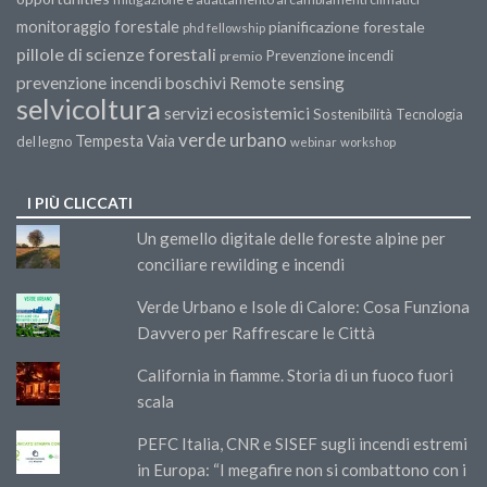
monitoraggio forestale
pianificazione forestale
phd fellowship
pillole di scienze forestali
Prevenzione incendi
premio
prevenzione incendi boschivi
Remote sensing
selvicoltura
servizi ecosistemici
Sostenibilità
Tecnologia
verde urbano
Tempesta Vaia
del legno
webinar
workshop
I PIÙ CLICCATI
Un gemello digitale delle foreste alpine per
conciliare rewilding e incendi
Verde Urbano e Isole di Calore: Cosa Funziona
Davvero per Raffrescare le Città
California in fiamme. Storia di un fuoco fuori
scala
PEFC Italia, CNR e SISEF sugli incendi estremi
in Europa: “I megafire non si combattono con i