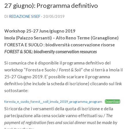
27 giugno): Programma definitivo
Versamento Quote di Iscrizione
Gruppi di Lavoro
DI
REDAZIONE SISEF
· 20/05/2019
Lista dei Gruppi di Lavoro SISEF
Workshop 25-27 June/giugno 2019
GdL Inquinamento e Foreste
Imola (Palazzo Sersanti) – Alto Reno Terme (Granaglione)
GdL Terpeni in Ecologia
FORESTA E SUOLO : biodiversità conservazione risorse
FOREST & SOIL: biodiversity conservation resources
GdL Biodiversità Forestale
Si comunica che è disponibile il programma definitivo del
GdL Arboricoltura da Legno e Agroselvicoltura
workshop “Foresta e Suolo /
Forest & Soil
” che si terrà a Imola il
GdL Modellistica Forestale
25-27 Giugno 2019. E’ possibile scaricare il programma
GdL Selvicoltura
definitivo (che include la scheda di iscrizione) cliccando sul link
sottostante:
GdL Ecologia del Suolo
GdL Pianificazione Forestale
foresta_e_suolo_forest__soil_imola_2019_programma_program
Download
Si ricorda che i versamenti della quota di iscrizione e della
GdL Geomatica Forestale
partecipazione alla cena sociale vanno effettuati su /
The
GdL Filiera del legno
payment of registration fees and social dinner must be made by