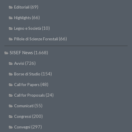
SISEF Notebook (Rassegna Stampa)
(69)
Editoriali
SISEF Eventi
(66)
Highlights
SISEF@Facebook
(10)
Legno e Società
@SISEF Tweets
(66)
Pillole di Scienze Forestali
@ForestTweeting
SISEF Publishing
SISEF News
(1.668)
Redazione SISEF.ORG
(726)
Avvisi
Credits
(154)
Borse di Studio
(48)
Call for Papers
(24)
Call for Proposals
(55)
Comunicati
(200)
Congressi
(297)
Convegni