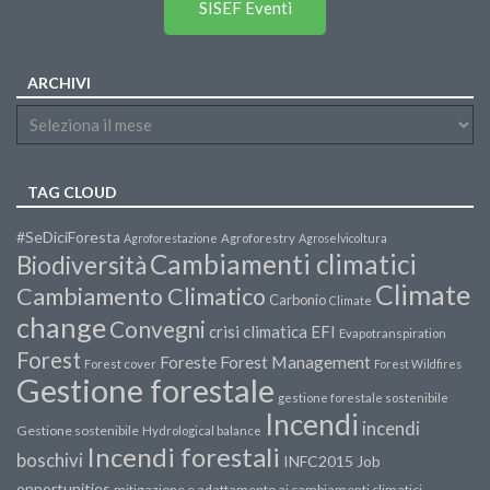
SISEF Eventi
ARCHIVI
TAG CLOUD
#SeDiciForesta
Agroforestazione
Agroforestry
Agroselvicoltura
Cambiamenti climatici
Biodiversità
Climate
Cambiamento Climatico
Carbonio
Climate
change
Convegni
crisi climatica
EFI
Evapotranspiration
Forest
Forest Management
Foreste
Forest cover
Forest Wildfires
Gestione forestale
gestione forestale sostenibile
Incendi
incendi
Gestione sostenibile
Hydrological balance
Incendi forestali
boschivi
INFC2015
Job
opportunities
mitigazione e adattamento ai cambiamenti climatici