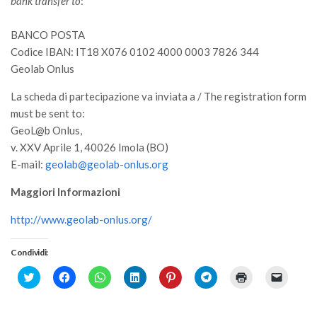
bank transfer to
GdL Gestione Incendi Boschivi
:
GdL Verde Urbano
BANCO POSTA
GdL Comunicazione Forestale
Codice IBAN: IT18 X076 0102 4000 0003 7826 344
Geolab Onlus
GdL Foreste, Mitigazione, Adattamento
GdL Infrastrutture, Risorse, Innovazione
La scheda di partecipazione va inviata a / The registration form
must be sent to:
GdL Boschi Vetusti
GeoL@b Onlus,
GdL “TreeTalkers”
v. XXV Aprile 1, 40026 Imola (BO)
E-mail:
GdL Boschi Cedui
geolab@geolab-onlus.org
News
Maggiori Informazioni
Post Recenti
http://www.geolab-onlus.org/
Ricevi la SISEF Newsletter
Condividi:
Avvisi
Click
Fai
Fai
Fai
Fai
Fai
Fai
Fai
to
Borse di Studio
clic
clic
clic
clic
clic
clic
clic
share
per
per
qui
qui
per
qui
per
on
condividere
condividere
per
per
condividere
per
inviare
Call for Papers
Twitter
su
su
condividere
condividere
su
stampare
un