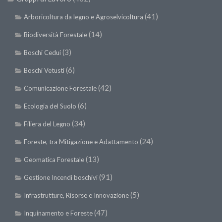
Premi SISEF
(41)
Arboricoltura da legno e Agroselvicoltura
XV Congresso (Sassari 2026)
(14)
Biodiversità Forestale
XIV Congresso (Padova 2024)
XIII Congresso (Orvieto 2022)
(3)
Boschi Cedui
XII Congresso (Palermo 2019)
(6)
Boschi Vetusti
XI Congresso (Roma 2017)
(42)
Comunicazione Forestale
X Congresso (Firenze 2015)
(6)
Ecologia del Suolo
IX Congresso (Bolzano 2013)
(34)
Filiera del Legno
VIII Congresso (Rende 2011)
(24)
Foreste, tra Mitigazione e Adattamento
VII Congresso (Isernia 2009)
(13)
Geomatica Forestale
VI Congresso (Arezzo 2007)
(91)
Gestione Incendi boschivi
V Congresso (Torino 2003)
(5)
Infrastrutture, Risorse e Innovazione
IV Congresso (Potenza 2003)
(47)
Inquinamento e Foreste
III Congresso (Viterbo 2001)