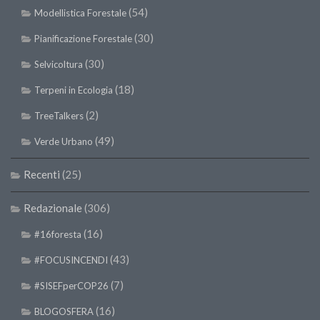
(54)
Modellistica Forestale
II Congresso (Bologna 1999)
I Congresso (Padova 1997)
(30)
Pianificazione Forestale
Redazione
(30)
Selvicoltura
Pagina Principale
(18)
Terpeni in Ecologia
Editoriali
(2)
TreeTalkers
Pillole di Scienze Forestali
(49)
Verde Urbano
Highlights
Recenti
(25)
#FOCUSINCENDI
Cartella Stampa
Redazionale
(306)
Comunicati
(16)
#16foresta
Infografiche
(43)
#FOCUSINCENDI
Video
(7)
#SISEFperCOP26
PDF
(16)
BLOGOSFERA