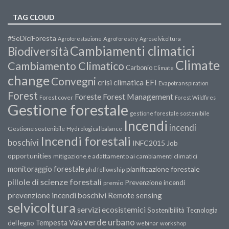
TAG CLOUD
#SeDiciForesta
Agroforestazione
Agroforestry
Agroselvicoltura
Cambiamenti climatici
Biodiversità
Climate
Cambiamento Climatico
Carbonio
Climate
change
Convegni
crisi climatica
EFI
Evapotranspiration
Forest
Forest Management
Foreste
Forest cover
Forest Wildfires
Gestione forestale
gestione forestale sostenibile
Incendi
incendi
Gestione sostenibile
Hydrological balance
Incendi forestali
boschivi
INFC2015
Job
opportunities
mitigazione e adattamento ai cambiamenti climatici
monitoraggio forestale
pianificazione forestale
phd fellowship
pillole di scienze forestali
Prevenzione incendi
premio
prevenzione incendi boschivi
Remote sensing
selvicoltura
servizi ecosistemici
Sostenibilità
Tecnologia
verde urbano
Tempesta Vaia
del legno
webinar
workshop