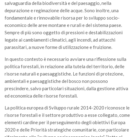
GdL Gestione Incendi Boschivi
salvaguardia della biodiversità e del paesaggio, nella
depurazione e regimazione delle acque. Sono inoltre, una
GdL Verde Urbano
fondamentale e rinnovabile risorsa per lo sviluppo socio-
GdL Comunicazione Forestale
economico delle aree montane e rurali e del sistema paese.
GdL Foreste, Mitigazione, Adattamento
Sempre di più sono oggetto di pressioni e destabilizzazioni
legate ai cambiamenti climatici, agli incendi, ad attacchi
GdL Infrastrutture, Risorse, Innovazione
parassitari, a nuove forme di utilizzazione e fruizione.
GdL Boschi Vetusti
In questo contesto è necessario avviare una riflessione sulla
GdL “TreeTalkers”
politica forestali, in relazione alla tutela del territorio, delle
GdL Boschi Cedui
risorse naturali e paesaggistiche. Le funzioni di protezione,
ambientali e paesaggistiche del bosco non possono
News
prescindere, salvo particolari situazioni, dalla gestione attiva
Post Recenti
ed economica delle risorse forestali.
Ricevi la SISEF Newsletter
La politica europea di Sviluppo rurale 2014-2020 riconosce le
Avvisi
risorse forestali e il settore produttivo a esse collegato, come
elementi cardine per il perseguimento degli obiettivi Europa
Borse di Studio
2020 e delle Priorità strategiche comunitarie, con particolare
Call for Papers