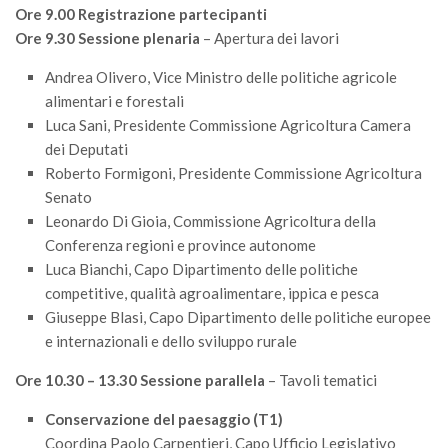
Premi SISEF
Ore 9.00 Registrazione partecipanti
Ore 9.30 Sessione plenaria
– Apertura dei lavori
XV Congresso (Sassari 2026)
XIV Congresso (Padova 2024)
Andrea Olivero, Vice Ministro delle politiche agricole
alimentari e forestali
XIII Congresso (Orvieto 2022)
Luca Sani, Presidente Commissione Agricoltura Camera
XII Congresso (Palermo 2019)
dei Deputati
XI Congresso (Roma 2017)
Roberto Formigoni, Presidente Commissione Agricoltura
Senato
X Congresso (Firenze 2015)
Leonardo Di Gioia, Commissione Agricoltura della
IX Congresso (Bolzano 2013)
Conferenza regioni e province autonome
Luca Bianchi, Capo Dipartimento delle politiche
VIII Congresso (Rende 2011)
competitive, qualità agroalimentare, ippica e pesca
VII Congresso (Isernia 2009)
Giuseppe Blasi, Capo Dipartimento delle politiche europee
VI Congresso (Arezzo 2007)
e internazionali e dello sviluppo rurale
V Congresso (Torino 2003)
Ore 10.30 – 13.30 Sessione parallela
– Tavoli tematici
IV Congresso (Potenza 2003)
Conservazione del paesaggio (T1)
III Congresso (Viterbo 2001)
Coordina Paolo Carpentieri, Capo Ufficio Legislativo