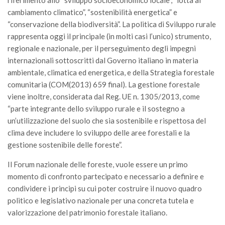
riferimento allo “sviluppo socioeconomico locale”, “lotta al
Call for Proposals
cambiamento climatico”, “sostenibilità energetica” e
“conservazione della biodiversità”. La politica di Sviluppo rurale
Comunicati
rappresenta oggi il principale (in molti casi l’unico) strumento,
Congressi
regionale e nazionale, per il perseguimento degli impegni
Convegni
internazionali sottoscritti dal Governo italiano in materia
ambientale, climatica ed energetica, e della Strategia forestale
Corsi di Aggiornamento
comunitaria (COM(2013) 659 final). La gestione forestale
Corsi di Specializzazione
viene inoltre, considerata dal Reg. UE n. 1305/2013, come
“parte integrante dello sviluppo rurale e il sostegno a
Giornate di Studio
un’utilizzazione del suolo che sia sostenibile e rispettosa del
Opportunità di Lavoro
clima deve includere lo sviluppo delle aree forestali e la
Rassegne
gestione sostenibile delle foreste”.
Reports
Il Forum nazionale delle foreste, vuole essere un primo
Simposii
momento di confronto partecipato e necessario a definire e
condividere i principi su cui poter costruire il nuovo quadro
Congressi
politico e legislativo nazionale per una concreta tutela e
Pagina Congressi
valorizzazione del patrimonio forestale italiano.