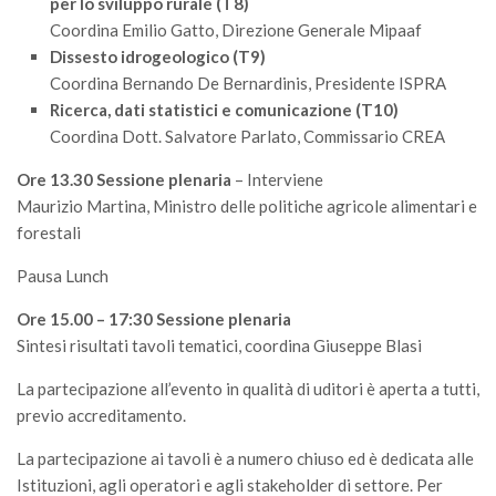
per lo sviluppo rurale (T8)
SISEF Notebook (Rassegna Stampa)
Coordina Emilio Gatto, Direzione Generale Mipaaf
SISEF Eventi
Dissesto idrogeologico (T9)
SISEF@Facebook
Coordina Bernando De Bernardinis, Presidente ISPRA
Ricerca, dati statistici e comunicazione (T10)
@SISEF Tweets
Coordina Dott. Salvatore Parlato, Commissario CREA
@ForestTweeting
Ore 13.30 Sessione plenaria
– Interviene
SISEF Publishing
Maurizio Martina, Ministro delle politiche agricole alimentari e
Redazione SISEF.ORG
forestali
Credits
Pausa Lunch
Ore 15.00 – 17:30 Sessione plenaria
Sintesi risultati tavoli tematici, coordina Giuseppe Blasi
La partecipazione all’evento in qualità di uditori è aperta a tutti,
previo accreditamento.
La partecipazione ai tavoli è a numero chiuso ed è dedicata alle
Istituzioni, agli operatori e agli stakeholder di settore. Per