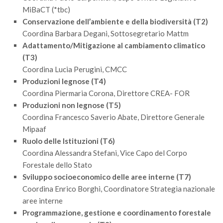
MiBaCT (*tbc)
II Congresso (Bologna 1999)
Conservazione dell’ambiente e della biodiversità (T2)
I Congresso (Padova 1997)
Coordina Barbara Degani, Sottosegretario Mattm
Redazione
Adattamento/Mitigazione al cambiamento climatico
(T3)
Pagina Principale
Coordina Lucia Perugini, CMCC
Editoriali
Produzioni legnose (T4)
Coordina Piermaria Corona, Direttore CREA- FOR
Pillole di Scienze Forestali
Produzioni non legnose (T5)
Highlights
Coordina Francesco Saverio Abate, Direttore Generale
#FOCUSINCENDI
Mipaaf
Ruolo delle Istituzioni (T6)
Cartella Stampa
Coordina Alessandra Stefani, Vice Capo del Corpo
Comunicati
Forestale dello Stato
Sviluppo socioeconomico delle aree interne (T7)
Infografiche
Coordina Enrico Borghi, Coordinatore Strategia nazionale
Video
aree interne
PDF
Programmazione, gestione e coordinamento forestale