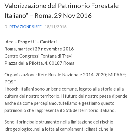
Valorizzazione del Patrimonio Forestale
Versamento Quote di Iscrizione
Italiano” – Roma, 29 Nov 2016
Gruppi di Lavoro
Lista dei Gruppi di Lavoro SISEF
DI
REDAZIONE SISEF
· 18/11/2016
GdL Inquinamento e Foreste
Idee – Progetti – Cantieri
GdL Terpeni in Ecologia
Roma, martedì 29 novembre 2016
GdL Biodiversità Forestale
Centro Congressi Fontana di Trevi,
Piazza della Pilotta, 4, 00187 Roma
GdL Arboricoltura da Legno e Agroselvicoltura
Organizzazione: Rete Rurale Nazionale 2014-2020; MIPAAF;
GdL Modellistica Forestale
PQSF
GdL Selvicoltura
I boschi italiani sono un bene comune, legato alla storia e alla
GdL Ecologia del Suolo
cultura del nostro territorio. Il futuro del nostro paese dipende
anche da come percepiamo, tuteliamo e gestiamo questo
GdL Pianificazione Forestale
patrimonio che rappresenta il 35% del territorio italiano.
GdL Geomatica Forestale
Sono il principale strumento nella limitazione del rischio
GdL Filiera del legno
idrogeologico, nella lotta ai cambiamenti climatici, nella