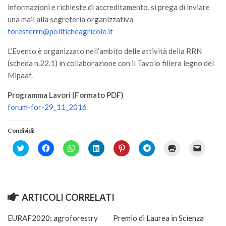
informazioni e richieste di accreditamento, si prega di inviare
una mail alla segreteria organizzativa
foresterrn@politicheagricole.it
L’Evento è organizzato nell’ambito delle attività della RRN
(scheda n.22.1) in collaborazione con il Tavolo filiera legno del
Mipaaf.
Programma Lavori (Formato PDF)
forum-for-29_11_2016
Condividi:
Click
Fai
Fai
Fai
Fai
Fai
Fai
Fai
to
clic
clic
clic
clic
clic
clic
clic
share
per
per
qui
qui
per
qui
per
on
condividere
condividere
per
per
condividere
per
inviare
Twitter
su
su
condividere
condividere
su
stampare
un
(Si
Facebook
WhatsApp
su
su
Telegram
(Si
link
apre
(Si
(Si
LinkedIn
Pinterest
(Si
apre
a
in
apre
apre
(Si
(Si
apre
in
un
ARTICOLI CORRELATI
una
in
in
apre
apre
in
una
amico
nuova
una
una
in
in
una
nuova
via
finestra)
nuova
nuova
una
una
nuova
finestra)
e-
EURAF2020: agroforestry
Premio di Laurea in Scienza
finestra)
finestra)
nuova
nuova
finestra)
mail
finestra)
finestra)
(Si