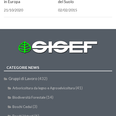
in Europa
del Suolo
apre
in
una
21/10/2020
02/02/2015
nuova
finestra
CATEGORIE NEWS
Gruppi di Lavoro
(432)
(41)
Arboricoltura da legno e Agroselvicoltura
(14)
Biodiversità Forestale
(3)
Boschi Cedui
(6)