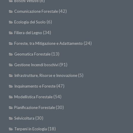
(6)
Boschi Vetusti
II Congresso (Bologna 1999)
(42)
Comunicazione Forestale
I Congresso (Padova 1997)
(6)
Ecologia del Suolo
Redazione
(34)
Filiera del Legno
Pagina Principale
(24)
Foreste, tra Mitigazione e Adattamento
Editoriali
(13)
Geomatica Forestale
Pillole di Scienze Forestali
(91)
Gestione Incendi boschivi
Highlights
(5)
Infrastrutture, Risorse e Innovazione
#FOCUSINCENDI
Cartella Stampa
(47)
Inquinamento e Foreste
Comunicati
(54)
Modellistica Forestale
Infografiche
(30)
Pianificazione Forestale
Video
(30)
Selvicoltura
PDF
(18)
Terpeni in Ecologia