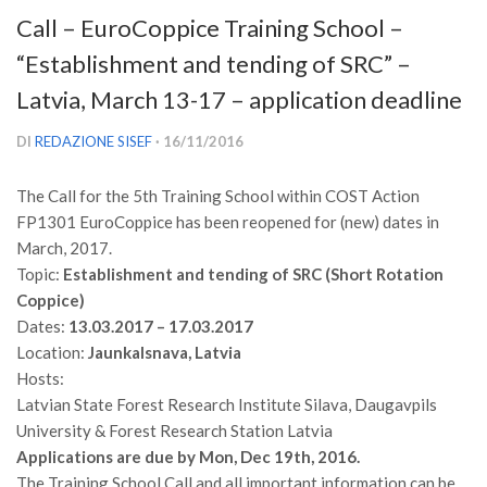
Versamento Quote di Iscrizione
Call – EuroCoppice Training School –
Gruppi di Lavoro
“Establishment and tending of SRC” –
Lista dei Gruppi di Lavoro SISEF
Latvia, March 13-17 – application deadline
GdL Inquinamento e Foreste
DI
REDAZIONE SISEF
· 16/11/2016
GdL Terpeni in Ecologia
The Call for the 5th Training School within COST Action
GdL Biodiversità Forestale
FP1301 EuroCoppice has been reopened for (new) dates in
GdL Arboricoltura da Legno e Agroselvicoltura
March, 2017.
GdL Modellistica Forestale
Topic:
Establishment and tending of SRC (Short Rotation
Coppice)
GdL Selvicoltura
Dates:
13.03.2017 – 17.03.2017
GdL Ecologia del Suolo
Location:
Jaunkalsnava, Latvia
Hosts:
GdL Pianificazione Forestale
Latvian State Forest Research Institute Silava, Daugavpils
GdL Geomatica Forestale
University & Forest Research Station Latvia
GdL Filiera del legno
Applications are due by Mon, Dec 19th, 2016.
The Training School Call and all important information can be