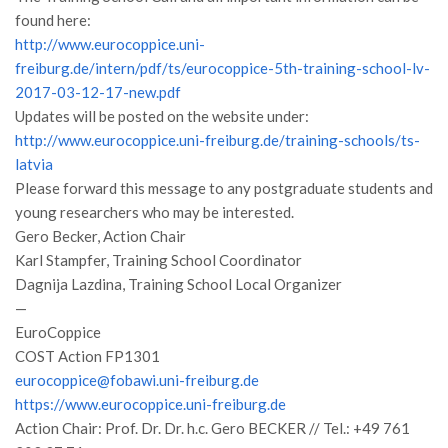
GdL Gestione Incendi Boschivi
found here:
GdL Verde Urbano
http://www.eurocoppice.uni-
GdL Comunicazione Forestale
freiburg.de/intern/pdf/ts/eurocoppice-5th-training-school-lv-
2017-03-12-17-new.pdf
GdL Foreste, Mitigazione, Adattamento
Updates will be posted on the website under:
GdL Infrastrutture, Risorse, Innovazione
http://www.eurocoppice.uni-freiburg.de/training-schools/ts-
latvia
GdL Boschi Vetusti
Please forward this message to any postgraduate students and
GdL “TreeTalkers”
young researchers who may be interested.
GdL Boschi Cedui
Gero Becker, Action Chair
Karl Stampfer, Training School Coordinator
News
Dagnija Lazdina, Training School Local Organizer
Post Recenti
—
EuroCoppice
Ricevi la SISEF Newsletter
COST Action FP1301
Avvisi
eurocoppice@fobawi.uni-freiburg.de
Borse di Studio
https://www.eurocoppice.uni-freiburg.de
Action Chair: Prof. Dr. Dr. h.c. Gero BECKER // Tel.: +49 761
Call for Papers