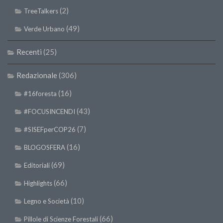
SISEF Notebook (Rassegna Stampa)
(2)
TreeTalkers
SISEF Eventi
(49)
Verde Urbano
SISEF@Facebook
Recenti
(25)
@SISEF Tweets
@ForestTweeting
Redazionale
(306)
SISEF Publishing
(16)
#16foresta
Redazione SISEF.ORG
(43)
#FOCUSINCENDI
Credits
(7)
#SISEFperCOP26
(16)
BLOGOSFERA
(69)
Editoriali
(66)
Highlights
(10)
Legno e Società
(66)
Pillole di Scienze Forestali