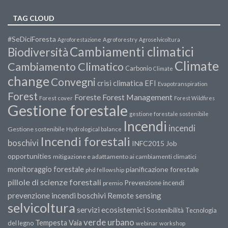
TAG CLOUD
#SeDiciForesta
Agroforestazione
Agroforestry
Agroselvicoltura
Cambiamenti climatici
Biodiversità
Climate
Cambiamento Climatico
Carbonio
Climate
change
Convegni
crisi climatica
EFI
Evapotranspiration
Forest
Forest Management
Foreste
Forest cover
Forest Wildfires
Gestione forestale
gestione forestale sostenibile
Incendi
incendi
Gestione sostenibile
Hydrological balance
Incendi forestali
boschivi
INFC2015
Job
opportunities
mitigazione e adattamento ai cambiamenti climatici
monitoraggio forestale
pianificazione forestale
phd fellowship
pillole di scienze forestali
Prevenzione incendi
premio
prevenzione incendi boschivi
Remote sensing
selvicoltura
servizi ecosistemici
Sostenibilità
Tecnologia
verde urbano
Tempesta Vaia
del legno
webinar
workshop