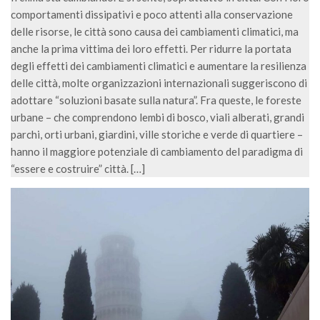
GdL Gestione Incendi Boschivi
comportamenti dissipativi e poco attenti alla conservazione
GdL Verde Urbano
delle risorse, le città sono causa dei cambiamenti climatici, ma
GdL Comunicazione Forestale
anche la prima vittima dei loro effetti. Per ridurre la portata
degli effetti dei cambiamenti climatici e aumentare la resilienza
GdL Foreste, Mitigazione, Adattamento
delle città, molte organizzazioni internazionali suggeriscono di
GdL Infrastrutture, Risorse, Innovazione
adottare “soluzioni basate sulla natura”. Fra queste, le foreste
urbane – che comprendono lembi di bosco, viali alberati, grandi
GdL Boschi Vetusti
parchi, orti urbani, giardini, ville storiche e verde di quartiere –
GdL “TreeTalkers”
hanno il maggiore potenziale di cambiamento del paradigma di
GdL Boschi Cedui
“essere e costruire” città. […]
News
Post Recenti
Ricevi la SISEF Newsletter
Avvisi
Borse di Studio
Call for Papers