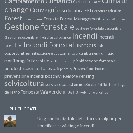
Climate
Cambiamento Climatico
Carbonio
Climate
change
Convegni
crisi climatica
EFI
Evapotranspiration
Forest
Forest Management
Foreste
Forest cover
Forest Wildfires
Gestione forestale
gestione forestale sostenibile
Incendi
incendi
Gestione sostenibile
Hydrological balance
Incendi forestali
boschivi
INFC2015
Job
opportunities
mitigazione e adattamento ai cambiamenti climatici
monitoraggio forestale
pianificazione forestale
phd fellowship
pillole di scienze forestali
Prevenzione incendi
premio
prevenzione incendi boschivi
Remote sensing
selvicoltura
servizi ecosistemici
Sostenibilità
Tecnologia
verde urbano
Tempesta Vaia
del legno
webinar
workshop
I PIÙ CLICCATI
Un gemello digitale delle foreste alpine per
conciliare rewilding e incendi