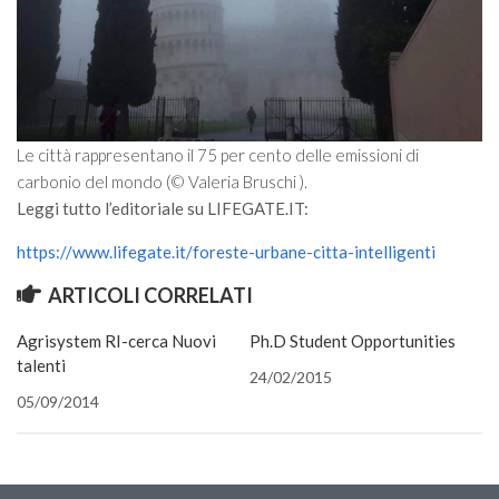
Call for Proposals
Comunicati
Congressi
Convegni
Le città rappresentano il 75 per cento delle emissioni di
Corsi di Aggiornamento
carbonio del mondo (© Valeria Bruschi ).
Corsi di Specializzazione
Leggi tutto l’editoriale su LIFEGATE.IT:
Giornate di Studio
https://www.lifegate.it/foreste-urbane-citta-intelligenti
Opportunità di Lavoro
ARTICOLI CORRELATI
Rassegne
Agrisystem RI-cerca Nuovi
Ph.D Student Opportunities
Reports
talenti
24/02/2015
Simposii
05/09/2014
Congressi
Pagina Congressi