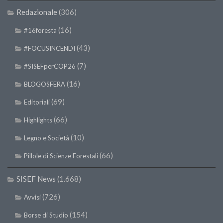
SISEF Notebook (Rassegna Stampa)
Redazionale
(306)
SISEF Eventi
(16)
#16foresta
SISEF@Facebook
(43)
#FOCUSINCENDI
@SISEF Tweets
(7)
#SISEFperCOP26
@ForestTweeting
(16)
BLOGOSFERA
SISEF Publishing
(69)
Redazione SISEF.ORG
Editoriali
Credits
(66)
Highlights
(10)
Legno e Società
(66)
Pillole di Scienze Forestali
SISEF News
(1.668)
(726)
Avvisi
(154)
Borse di Studio