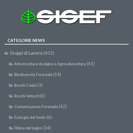
Premi SISEF
XV Congresso (Sassari 2026)
XIV Congresso (Padova 2024)
XIII Congresso (Orvieto 2022)
CATEGORIE NEWS
XII Congresso (Palermo 2019)
XI Congresso (Roma 2017)
Gruppi di Lavoro
(432)
X Congresso (Firenze 2015)
(41)
Arboricoltura da legno e Agroselvicoltura
IX Congresso (Bolzano 2013)
(14)
Biodiversità Forestale
VIII Congresso (Rende 2011)
(3)
Boschi Cedui
VII Congresso (Isernia 2009)
(6)
Boschi Vetusti
VI Congresso (Arezzo 2007)
(42)
Comunicazione Forestale
V Congresso (Torino 2003)
(6)
Ecologia del Suolo
IV Congresso (Potenza 2003)
(34)
Filiera del Legno
III Congresso (Viterbo 2001)