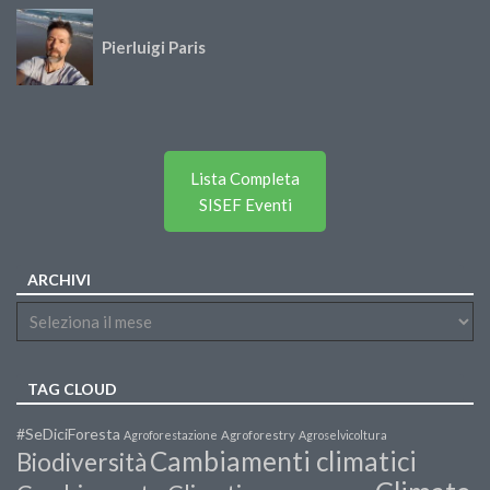
Pierluigi Paris
Lista Completa
SISEF Eventi
ARCHIVI
TAG CLOUD
#SeDiciForesta
Agroforestazione
Agroforestry
Agroselvicoltura
Cambiamenti climatici
Biodiversità