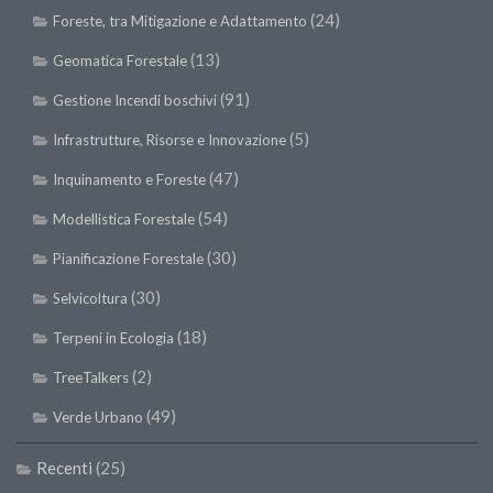
(24)
Foreste, tra Mitigazione e Adattamento
II Congresso (Bologna 1999)
I Congresso (Padova 1997)
(13)
Geomatica Forestale
Redazione
(91)
Gestione Incendi boschivi
Pagina Principale
(5)
Infrastrutture, Risorse e Innovazione
Editoriali
(47)
Inquinamento e Foreste
Pillole di Scienze Forestali
(54)
Modellistica Forestale
Highlights
(30)
Pianificazione Forestale
#FOCUSINCENDI
(30)
Selvicoltura
Cartella Stampa
(18)
Terpeni in Ecologia
Comunicati
(2)
TreeTalkers
Infografiche
(49)
Verde Urbano
Video
PDF
Recenti
(25)