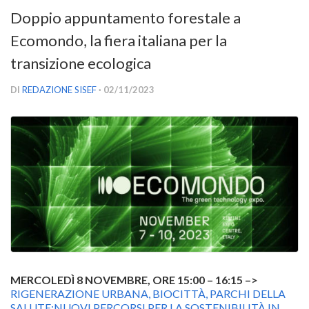
Versamento Quote di Iscrizione
Doppio appuntamento forestale a
Gruppi di Lavoro
Ecomondo, la fiera italiana per la
Lista dei Gruppi di Lavoro SISEF
transizione ecologica
GdL Inquinamento e Foreste
DI
REDAZIONE SISEF
· 02/11/2023
GdL Terpeni in Ecologia
GdL Biodiversità Forestale
GdL Arboricoltura da Legno e Agroselvicoltura
GdL Modellistica Forestale
GdL Selvicoltura
GdL Ecologia del Suolo
GdL Pianificazione Forestale
GdL Geomatica Forestale
MERCOLEDÌ 8 NOVEMBRE, ORE 15:00 – 16:15 –>
GdL Filiera del legno
RIGENERAZIONE URBANA, BIOCITTÀ, PARCHI DELLA
SALUTE:NUOVI PERCORSI PER LA SOSTENIBILITÀ IN