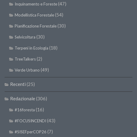
(47)
Inquinamento e Foreste
II Congresso (Bologna 1999)
(54)
Modellistica Forestale
I Congresso (Padova 1997)
(30)
Pianificazione Forestale
Redazione
(30)
Selvicoltura
Pagina Principale
(18)
Editoriali
Terpeni in Ecologia
Pillole di Scienze Forestali
(2)
TreeTalkers
Highlights
(49)
Verde Urbano
#FOCUSINCENDI
Recenti
(25)
Cartella Stampa
Redazionale
(306)
Comunicati
Infografiche
(16)
#16foresta
Video
(43)
#FOCUSINCENDI
PDF
(7)
#SISEFperCOP26