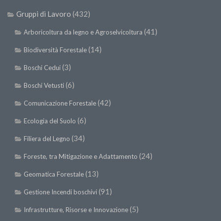
Premi SISEF
Gruppi di Lavoro
(432)
XV Congresso (Sassari 2026)
(41)
Arboricoltura da legno e Agroselvicoltura
XIV Congresso (Padova 2024)
(14)
Biodiversità Forestale
XIII Congresso (Orvieto 2022)
(3)
XII Congresso (Palermo 2019)
Boschi Cedui
XI Congresso (Roma 2017)
(6)
Boschi Vetusti
X Congresso (Firenze 2015)
(42)
Comunicazione Forestale
IX Congresso (Bolzano 2013)
(6)
Ecologia del Suolo
VIII Congresso (Rende 2011)
(34)
Filiera del Legno
VII Congresso (Isernia 2009)
(24)
Foreste, tra Mitigazione e Adattamento
VI Congresso (Arezzo 2007)
(13)
Geomatica Forestale
V Congresso (Torino 2003)
(91)
Gestione Incendi boschivi
IV Congresso (Potenza 2003)
(5)
Infrastrutture, Risorse e Innovazione
III Congresso (Viterbo 2001)