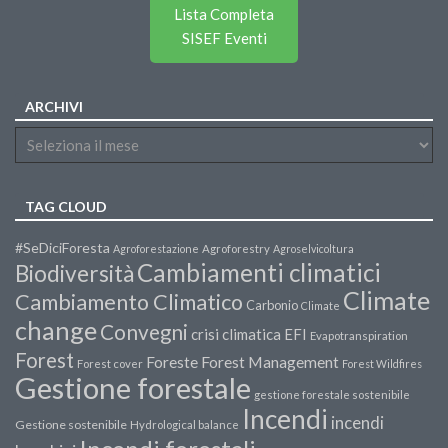
Lista Completa
SISEF Eventi
ARCHIVI
TAG CLOUD
#SeDiciForesta
Agroforestazione
Agroforestry
Agroselvicoltura
Cambiamenti climatici
Biodiversità
Climate
Cambiamento Climatico
Carbonio
Climate
change
Convegni
crisi climatica
EFI
Evapotranspiration
Forest
Forest Management
Foreste
Forest cover
Forest Wildfires
Gestione forestale
gestione forestale sostenibile
Incendi
incendi
Gestione sostenibile
Hydrological balance