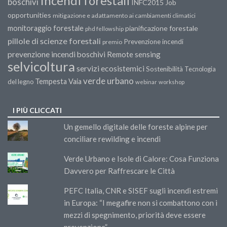
Incendi forestali
boschivi
INFC2015
Job
opportunities
mitigazione e adattamento ai cambiamenti climatici
monitoraggio forestale
pianificazione forestale
phd fellowship
pillole di scienze forestali
Prevenzione incendi
premio
prevenzione incendi boschivi
Remote sensing
selvicoltura
servizi ecosistemici
Sostenibilità
Tecnologia
verde urbano
Tempesta Vaia
del legno
webinar
workshop
I PIÙ CLICCATI
Un gemello digitale delle foreste alpine per
conciliare rewilding e incendi
Verde Urbano e Isole di Calore: Cosa Funziona
Davvero per Raffrescare le Città
PEFC Italia, CNR e SISEF sugli incendi estremi
in Europa: “I megafire non si combattono con i
mezzi di spegnimento, priorità deve essere
prevenzione”