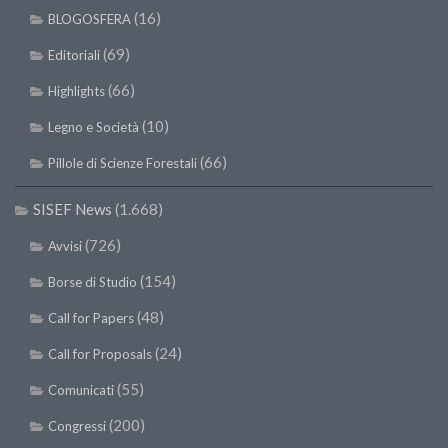
SISEF Notebook (Rassegna Stampa)
(16)
BLOGOSFERA
SISEF Eventi
(69)
Editoriali
SISEF@Facebook
(66)
Highlights
@SISEF Tweets
(10)
Legno e Società
@ForestTweeting
(66)
Pillole di Scienze Forestali
SISEF Publishing
Redazione SISEF.ORG
SISEF News
(1.668)
Credits
(726)
Avvisi
(154)
Borse di Studio
(48)
Call for Papers
(24)
Call for Proposals
(55)
Comunicati
(200)
Congressi