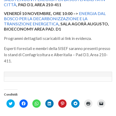
GdL Gestione Incendi Boschivi
CITTÀ
, PAD D3, AREA 210-411
GdL Verde Urbano
VENERDÌ 10 NOVEMBRE, ORE 10:00 –>
ENERGIA DAL
GdL Comunicazione Forestale
BOSCO PER LA DECARBONIZZAZIONE E LA
TRANSIZIONE ENERGETICA
, SALA AGORÀ AUGUSTO,
GdL Foreste, Mitigazione, Adattamento
BIOECONOMY AREA PAD. D1
GdL Infrastrutture, Risorse, Innovazione
Programmi dettagliati scaricabili ai link in evidenza.
GdL Boschi Vetusti
Esperti forestali e membri della SISEF saranno presenti presso
GdL “TreeTalkers”
lo stand di Confagricoltura e Alberitalia – Pad D3, Area 210-
GdL Boschi Cedui
411.
News
Post Recenti
Ricevi la SISEF Newsletter
Condividi:
Avvisi
Click
Fai
Fai
Fai
Fai
Fai
Fai
Fai
Borse di Studio
to
clic
clic
clic
clic
clic
clic
clic
share
per
per
qui
qui
per
qui
per
Call for Papers
on
condividere
condividere
per
per
condividere
per
inviare