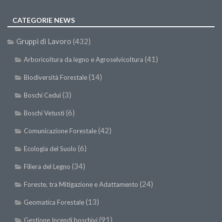
Premi SISEF
XV Congresso (Sassari 2026)
CATEGORIE NEWS
XIV Congresso (Padova 2024)
Gruppi di Lavoro
(432)
XIII Congresso (Orvieto 2022)
(41)
Arboricoltura da legno e Agroselvicoltura
XII Congresso (Palermo 2019)
(14)
Biodiversità Forestale
XI Congresso (Roma 2017)
(3)
Boschi Cedui
X Congresso (Firenze 2015)
(6)
Boschi Vetusti
IX Congresso (Bolzano 2013)
(42)
Comunicazione Forestale
VIII Congresso (Rende 2011)
(6)
Ecologia del Suolo
VII Congresso (Isernia 2009)
(34)
VI Congresso (Arezzo 2007)
Filiera del Legno
V Congresso (Torino 2003)
(24)
Foreste, tra Mitigazione e Adattamento
IV Congresso (Potenza 2003)
(13)
Geomatica Forestale
III Congresso (Viterbo 2001)
(91)
Gestione Incendi boschivi