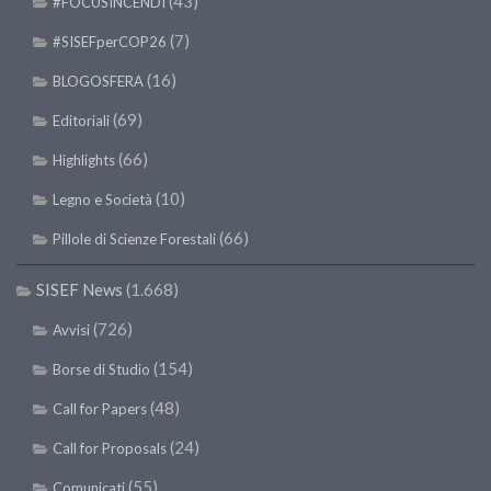
(43)
#FOCUSINCENDI
SISEF Notebook (Rassegna Stampa)
(7)
#SISEFperCOP26
SISEF Eventi
SISEF@Facebook
(16)
BLOGOSFERA
@SISEF Tweets
(69)
Editoriali
@ForestTweeting
(66)
Highlights
SISEF Publishing
(10)
Legno e Società
Redazione SISEF.ORG
(66)
Pillole di Scienze Forestali
Credits
SISEF News
(1.668)
(726)
Avvisi
(154)
Borse di Studio
(48)
Call for Papers
(24)
Call for Proposals
(55)
Comunicati