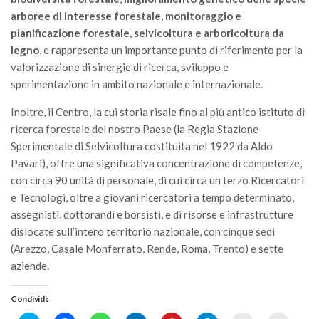
GdL Gestione Incendi Boschivi
arboree di interesse forestale, monitoraggio e
GdL Verde Urbano
pianificazione forestale, selvicoltura e arboricoltura da
GdL Comunicazione Forestale
legno
, e rappresenta un importante punto di riferimento per la
valorizzazione di sinergie di ricerca, sviluppo e
GdL Foreste, Mitigazione, Adattamento
sperimentazione in ambito nazionale e internazionale.
GdL Infrastrutture, Risorse, Innovazione
Inoltre, il Centro, la cui storia risale fino al più antico istituto di
GdL Boschi Vetusti
ricerca forestale del nostro Paese (la Regia Stazione
GdL “TreeTalkers”
Sperimentale di Selvicoltura costituita nel 1922 da Aldo
Pavari), offre una significativa concentrazione di competenze,
GdL Boschi Cedui
con circa 90 unità di personale, di cui circa un terzo Ricercatori
News
e Tecnologi, oltre a giovani ricercatori a tempo determinato,
assegnisti, dottorandi e borsisti, e di risorse e infrastrutture
Post Recenti
dislocate sull’intero territorio nazionale, con cinque sedi
Ricevi la SISEF Newsletter
(Arezzo, Casale Monferrato, Rende, Roma, Trento) e sette
Avvisi
aziende.
Borse di Studio
Condividi:
Call for Papers