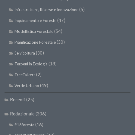
II Congresso (Bologna 1999)
(5)
Infrastrutture, Risorse e Innovazione
I Congresso (Padova 1997)
(47)
Inquinamento e Foreste
Redazione
(54)
Modellistica Forestale
Pagina Principale
(30)
Pianificazione Forestale
Editoriali
(30)
Selvicoltura
Pillole di Scienze Forestali
(18)
Terpeni in Ecologia
Highlights
(2)
TreeTalkers
#FOCUSINCENDI
(49)
Verde Urbano
Cartella Stampa
Comunicati
Recenti
(25)
Infografiche
Redazionale
(306)
Video
(16)
#16foresta
PDF