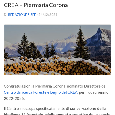
CREA – Piermaria Corona
Versamento Quote di Iscrizione
Gruppi di Lavoro
DI
REDAZIONE SISEF
· 24/12/2021
Lista dei Gruppi di Lavoro SISEF
GdL Inquinamento e Foreste
GdL Terpeni in Ecologia
GdL Biodiversità Forestale
GdL Arboricoltura da Legno e Agroselvicoltura
GdL Modellistica Forestale
GdL Selvicoltura
GdL Ecologia del Suolo
Congratulazioni a Piermaria Corona, nominato Direttore del
GdL Pianificazione Forestale
Centro di ricerca Foreste e Legno del CREA
, per il quadriennio
2022-2025.
GdL Geomatica Forestale
GdL Filiera del legno
Il Centro si occupa specificatamente di
conservazione della
biodiversità forestale
,
miglioramento genetico delle specie