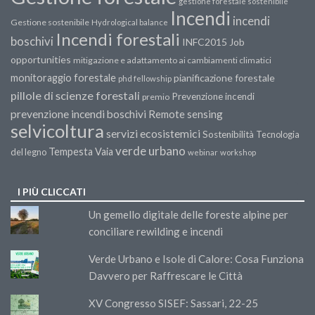
gestione forestale sostenibile
Incendi
incendi
Gestione sostenibile
Hydrological balance
Incendi forestali
boschivi
INFC2015
Job
opportunities
mitigazione e adattamento ai cambiamenti climatici
monitoraggio forestale
pianificazione forestale
phd fellowship
pillole di scienze forestali
Prevenzione incendi
premio
prevenzione incendi boschivi
Remote sensing
selvicoltura
servizi ecosistemici
Sostenibilità
Tecnologia
verde urbano
Tempesta Vaia
del legno
webinar
workshop
I PIÙ CLICCATI
Un gemello digitale delle foreste alpine per
conciliare rewilding e incendi
Verde Urbano e Isole di Calore: Cosa Funziona
Davvero per Raffrescare le Città
XV Congresso SISEF: Sassari, 22-25