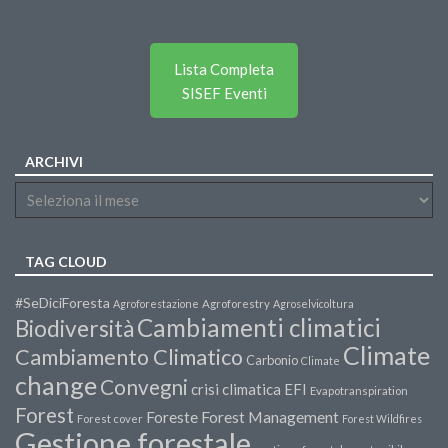
Lista Completa
SISEF Eventi
ARCHIVI
TAG CLOUD
#SeDiciForesta
Agroforestazione
Agroforestry
Agroselvicoltura
Cambiamenti climatici
Biodiversità
Climate
Cambiamento Climatico
Carbonio
Climate
change
Convegni
crisi climatica
EFI
Evapotranspiration
Forest
Forest Management
Foreste
Forest cover
Forest Wildfires
Gestione forestale