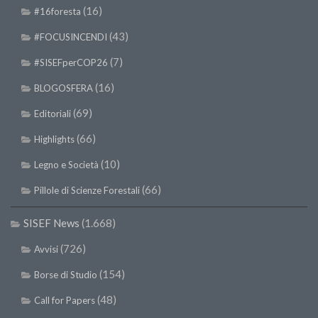
SISEF Notebook (Rassegna Stampa)
(16)
#16foresta
SISEF Eventi
(43)
#FOCUSINCENDI
SISEF@Facebook
(7)
#SISEFperCOP26
@SISEF Tweets
(16)
BLOGOSFERA
@ForestTweeting
(69)
Editoriali
SISEF Publishing
(66)
Highlights
Redazione SISEF.ORG
(10)
Legno e Società
Credits
(66)
Pillole di Scienze Forestali
SISEF News
(1.668)
(726)
Avvisi
(154)
Borse di Studio
(48)
Call for Papers