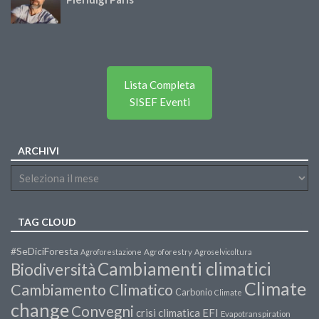
Lista Completa
SISEF Eventi
ARCHIVI
TAG CLOUD
#SeDiciForesta
Agroforestazione
Agroforestry
Agroselvicoltura
Cambiamenti climatici
Biodiversità
Climate
Cambiamento Climatico
Carbonio
Climate
change
Convegni
crisi climatica
EFI
Evapotranspiration