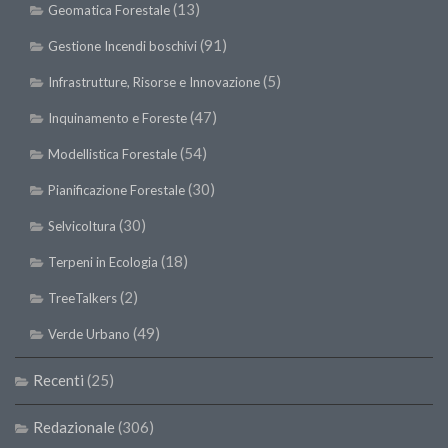
(13)
Geomatica Forestale
II Congresso (Bologna 1999)
(91)
Gestione Incendi boschivi
I Congresso (Padova 1997)
(5)
Infrastrutture, Risorse e Innovazione
Redazione
(47)
Inquinamento e Foreste
Pagina Principale
(54)
Modellistica Forestale
Editoriali
(30)
Pillole di Scienze Forestali
Pianificazione Forestale
Highlights
(30)
Selvicoltura
#FOCUSINCENDI
(18)
Terpeni in Ecologia
Cartella Stampa
(2)
TreeTalkers
Comunicati
(49)
Verde Urbano
Infografiche
Recenti
(25)
Video
PDF
Redazionale
(306)