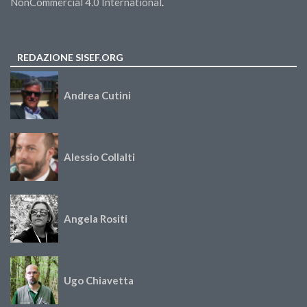
NonCommercial 4.0 International
.
REDAZIONE SISEF.ORG
Andrea Cutini
Alessio Collalti
Angela Rositi
Ugo Chiavetta