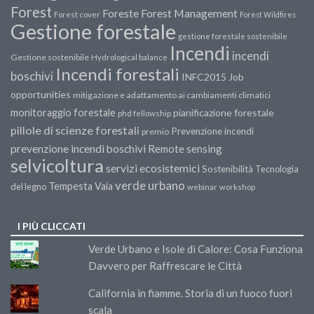
Forest
Forest Management
Foreste
Forest cover
Forest Wildfires
Gestione forestale
gestione forestale sostenibile
Incendi
incendi
Gestione sostenibile
Hydrological balance
Incendi forestali
boschivi
INFC2015
Job
opportunities
mitigazione e adattamento ai cambiamenti climatici
monitoraggio forestale
pianificazione forestale
phd fellowship
pillole di scienze forestali
Prevenzione incendi
premio
prevenzione incendi boschivi
Remote sensing
selvicoltura
servizi ecosistemici
Sostenibilità
Tecnologia
verde urbano
Tempesta Vaia
del legno
webinar
workshop
I PIÙ CLICCATI
Verde Urbano e Isole di Calore: Cosa Funziona
Davvero per Raffrescare le Città
California in fiamme. Storia di un fuoco fuori
scala