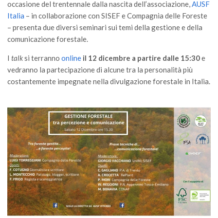
GdL Gestione Incendi Boschivi
occasione del trentennale dalla nascita dell’associazione,
AUSF
Italia
– in collaborazione con SISEF e Compagnia delle Foreste
GdL Verde Urbano
– presenta due diversi seminari sui temi della gestione e della
GdL Comunicazione Forestale
comunicazione forestale.
GdL Foreste, Mitigazione, Adattamento
I
talk
si terranno
online
il 12 dicembre a partire dalle 15:30
e
GdL Infrastrutture, Risorse, Innovazione
vedranno la partecipazione di alcune tra la personalità più
GdL Boschi Vetusti
costantemente impegnate nella divulgazione forestale in Italia.
GdL “TreeTalkers”
GdL Boschi Cedui
News
Post Recenti
Ricevi la SISEF Newsletter
Avvisi
Borse di Studio
Call for Papers