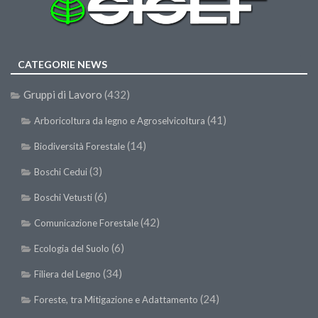
Premi SISEF
XV Congresso (Sassari 2026)
XIV Congresso (Padova 2024)
CATEGORIE NEWS
XIII Congresso (Orvieto 2022)
Gruppi di Lavoro
(432)
XII Congresso (Palermo 2019)
(41)
XI Congresso (Roma 2017)
Arboricoltura da legno e Agroselvicoltura
X Congresso (Firenze 2015)
(14)
Biodiversità Forestale
IX Congresso (Bolzano 2013)
(3)
Boschi Cedui
VIII Congresso (Rende 2011)
(6)
Boschi Vetusti
VII Congresso (Isernia 2009)
(42)
Comunicazione Forestale
VI Congresso (Arezzo 2007)
(6)
Ecologia del Suolo
V Congresso (Torino 2003)
(34)
Filiera del Legno
IV Congresso (Potenza 2003)
(24)
Foreste, tra Mitigazione e Adattamento
III Congresso (Viterbo 2001)