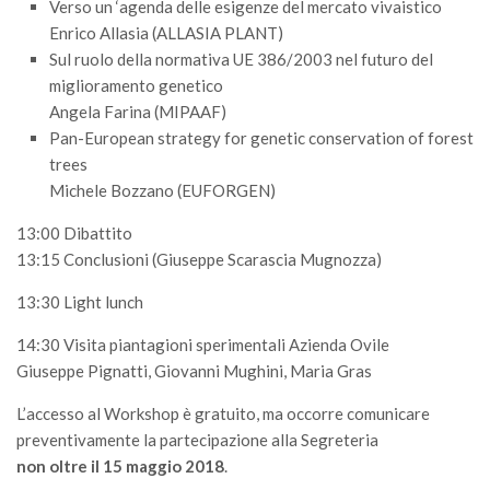
Verso un ‘agenda delle esigenze del mercato vivaistico
Premi SISEF
Enrico Allasia (ALLASIA PLANT)
XV Congresso (Sassari 2026)
Sul ruolo della normativa UE 386/2003 nel futuro del
XIV Congresso (Padova 2024)
miglioramento genetico
Angela Farina (MIPAAF)
XIII Congresso (Orvieto 2022)
Pan-European strategy for genetic conservation of forest
XII Congresso (Palermo 2019)
trees
XI Congresso (Roma 2017)
Michele Bozzano (EUFORGEN)
X Congresso (Firenze 2015)
13:00 Dibattito
13:15 Conclusioni (Giuseppe Scarascia Mugnozza)
IX Congresso (Bolzano 2013)
VIII Congresso (Rende 2011)
13:30 Light lunch
VII Congresso (Isernia 2009)
14:30 Visita piantagioni sperimentali Azienda Ovile
VI Congresso (Arezzo 2007)
Giuseppe Pignatti, Giovanni Mughini, Maria Gras
V Congresso (Torino 2003)
L’accesso al Workshop è gratuito, ma occorre comunicare
preventivamente la partecipazione alla Segreteria
IV Congresso (Potenza 2003)
non oltre il 15 maggio 2018
.
III Congresso (Viterbo 2001)