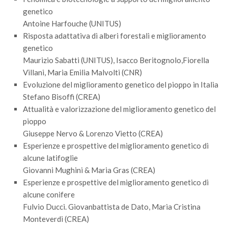
Call for Proposals
genetico
Antoine Harfouche (UNITUS)
Comunicati
Risposta adattativa di alberi forestali e miglioramento
Congressi
genetico
Maurizio Sabatti (UNITUS), Isacco Beritognolo,Fiorella
Convegni
Villani, Maria Emilia Malvolti (CNR)
Corsi di Aggiornamento
Evoluzione del miglioramento genetico del pioppo in Italia
Corsi di Specializzazione
Stefano Bisoffi (CREA)
Attualità e valorizzazione del miglioramento genetico del
Giornate di Studio
pioppo
Opportunità di Lavoro
Giuseppe Nervo & Lorenzo Vietto (CREA)
Rassegne
Esperienze e prospettive del miglioramento genetico di
alcune latifoglie
Reports
Giovanni Mughini & Maria Gras (CREA)
Simposii
Esperienze e prospettive del miglioramento genetico di
alcune conifere
Congressi
Fulvio Ducci. Giovanbattista de Dato, Maria Cristina
Pagina Congressi
Monteverdi (CREA)