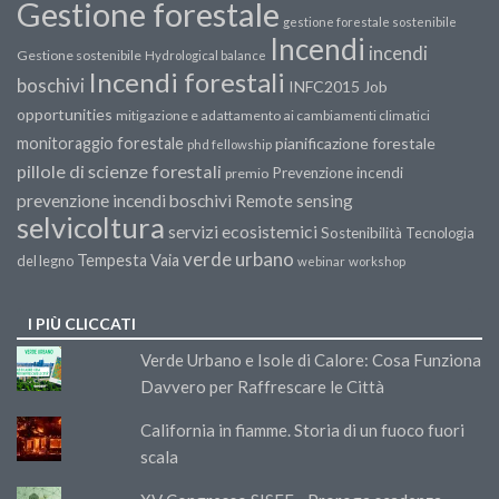
Gestione forestale
gestione forestale sostenibile
Incendi
incendi
Gestione sostenibile
Hydrological balance
Incendi forestali
boschivi
INFC2015
Job
opportunities
mitigazione e adattamento ai cambiamenti climatici
monitoraggio forestale
pianificazione forestale
phd fellowship
pillole di scienze forestali
Prevenzione incendi
premio
prevenzione incendi boschivi
Remote sensing
selvicoltura
servizi ecosistemici
Sostenibilità
Tecnologia
verde urbano
Tempesta Vaia
del legno
webinar
workshop
I PIÙ CLICCATI
Verde Urbano e Isole di Calore: Cosa Funziona
Davvero per Raffrescare le Città
California in fiamme. Storia di un fuoco fuori
scala