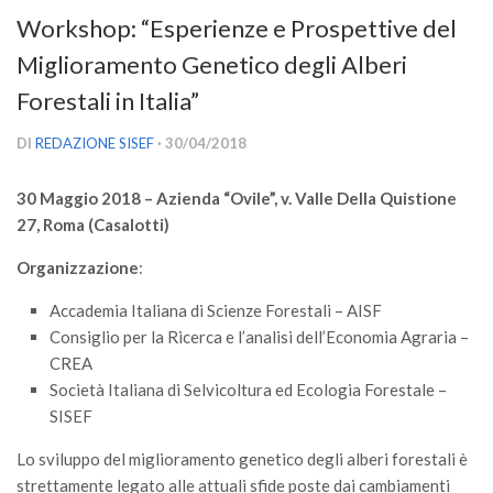
Versamento Quote di Iscrizione
Workshop: “Esperienze e Prospettive del
Gruppi di Lavoro
Miglioramento Genetico degli Alberi
Lista dei Gruppi di Lavoro SISEF
Forestali in Italia”
GdL Inquinamento e Foreste
DI
REDAZIONE SISEF
· 30/04/2018
GdL Terpeni in Ecologia
30 Maggio 2018 – Azienda “Ovile”, v. Valle Della Quistione
GdL Biodiversità Forestale
27, Roma (Casalotti)
GdL Arboricoltura da Legno e Agroselvicoltura
Organizzazione
:
GdL Modellistica Forestale
Accademia Italiana di Scienze Forestali – AISF
GdL Selvicoltura
Consiglio per la Ricerca e l’analisi dell’Economia Agraria –
GdL Ecologia del Suolo
CREA
GdL Pianificazione Forestale
Società Italiana di Selvicoltura ed Ecologia Forestale –
SISEF
GdL Geomatica Forestale
GdL Filiera del legno
Lo sviluppo del miglioramento genetico degli alberi forestali è
strettamente legato alle attuali sfide poste dai cambiamenti