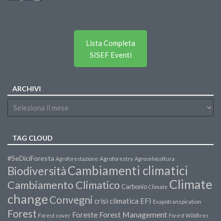
Lista Completa
SISEF Eventi
ARCHIVI
TAG CLOUD
#SeDiciForesta
Agroforestazione
Agroforestry
Agroselvicoltura
Cambiamenti climatici
Biodiversità
Climate
Cambiamento Climatico
Carbonio
Climate
change
Convegni
crisi climatica
EFI
Evapotranspiration
Forest
Forest Management
Foreste
Forest cover
Forest Wildfires