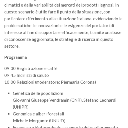
GdL Gestione Incendi Boschivi
climatici e dalla variabilità dei mercati dei prodotti legnosi. In
GdL Verde Urbano
questo scenario è utile fare il punto della situazione, con
particolare riferimento alla situazione italiana, evidenziando le
GdL Comunicazione Forestale
problematiche, le innovazioni e le esigenze dei portatori di
GdL Foreste, Mitigazione, Adattamento
interesse al fine di supportare efficacemente, tramite una base
GdL Infrastrutture, Risorse, Innovazione
di conoscenze aggiornata, le strategie di ricerca in questo
settore.
GdL Boschi Vetusti
GdL “TreeTalkers”
Programma
GdL Boschi Cedui
09:30 Registrazione e caffè
09:45 Indirizzi di saluto
News
10:00 Relazioni (moderatore: Piermaria Corona)
Post Recenti
Genetica delle popolazioni
Ricevi la SISEF Newsletter
Giovanni Giuseppe Vendramin (CNR), Stefano Leonardi
Avvisi
(UNIPR)
Genomica e alberi forestali
Borse di Studio
Michele Morgante (UNIUD)
Call for Papers
Fenomica e biotecnologie a supporto del miglioramento