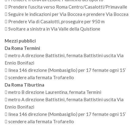
SISEF Notebook (Rassegna Stampa)
 Prendere l’uscita verso Roma Centro/Casalotti/Primavalle
SISEF Eventi
 Seguire le indicazioni per Via Boccea e prendere Via Boccea
 Prendere Via di Casalotti, proseguire per 950 m
SISEF@Facebook
 Svoltare a sinistra in Via Valle della Quistione
@SISEF Tweets
Mezzi pubblici
@ForestTweeting
Da Roma Termini
SISEF Publishing
 metro A direzione Battistini, fermata Battistini uscita Via
Ennio Bonifazi
Redazione SISEF.ORG
 linea 146 direzione (Mombasiglio) per 17 fermate ogni 15’
Credits
 scendere alla fermata Trofarello
Da Roma Tiburtina
 metro B direzione Laurentina, fermata Termini
 metro A direzione Battistini, fermata Battistini uscita Via
Ennio Bonifazi
 linea 146 direzione (Mombasiglio) per 17 fermate ogni 15’
 scendere alla fermata Trofarello