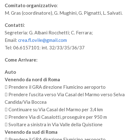
Comitato organizzativo
:
II Congresso (Bologna 1999)
M. Gras (coordinatore), G. Mughini, G. Pignatti, L. Salvati.
I Congresso (Padova 1997)
Contatti
:
Redazione
Segreteria: G. Albani Rocchetti; C. Ferrara;
Pagina Principale
Email:
crea.fl.ovile@gmail.com
Tel: 06.6157101: int. 32/33/35/36/37
Editoriali
Pillole di Scienze Forestali
Come Arrivare:
Highlights
Auto
Venendo da nord di Roma
#FOCUSINCENDI
 Prendere il GRA direzione Fiumicino aeroporto
Cartella Stampa
 Prendere l’uscita verso Via Casal del Marmo verso Selva
Comunicati
Candida/Via Boccea
 Continuare su Via Casal del Marmo per 3,4 km
Infografiche
 Prendere Via di Casalotti, proseguire per 950 m
Video
 Svoltare a sinistra in Via Valle della Quistione
Venendo da sud di Roma
PDF
 Prendere il GRA direzione Fiumicino aeroporto