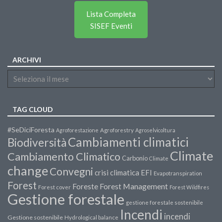
Lista Completa
SISEF Eventi
ARCHIVI
TAG CLOUD
#SeDiciForesta
Agroforestazione
Agroforestry
Agroselvicoltura
Cambiamenti climatici
Biodiversità
Climate
Cambiamento Climatico
Carbonio
Climate
change
Convegni
crisi climatica
EFI
Evapotranspiration
Forest
Forest Management
Foreste
Forest cover
Forest Wildfires
Gestione forestale
gestione forestale sostenibile
Incendi
incendi
Gestione sostenibile
Hydrological balance