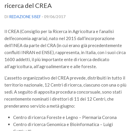
ricerca del CREA
Versamento Quote di Iscrizione
Gruppi di Lavoro
DI
REDAZIONE SISEF
· 09/06/2017
Lista dei Gruppi di Lavoro SISEF
Il CREA (Consiglio per la Ricerca in Agricoltura e l’analisi
GdL Inquinamento e Foreste
dell’economia agraria), nato nel 2015 dall’incorporazione
GdL Terpeni in Ecologia
dell’INEA da parte del CRA (in cui erano già precedentemente
confluiti INRAN ed ENSE), rappresenta, in Italia, con i suoi circa
GdL Biodiversità Forestale
1600 addetti, il più importante ente di ricerca dedicato
GdL Arboricoltura da Legno e Agroselvicoltura
all’agricoltura, all’agroalimentare e alle foreste.
GdL Modellistica Forestale
L’assetto organizzativo del CREA prevede, distribuiti in tutto il
GdL Selvicoltura
territorio nazionale, 12 Centri di ricerca, ciascuno con una o più
sedi. A seguito di apposita procedura concorsuale, sono stati
GdL Ecologia del Suolo
recentemente nominati i direttori di 11 dei 12 Centri, che
GdL Pianificazione Forestale
prenderanno servizio a metà giugno:
GdL Geomatica Forestale
Centro di ricerca Foreste e Legno – Piermaria Corona
GdL Filiera del legno
Centro di ricerca Genomica e Bioinformatica – Luigi