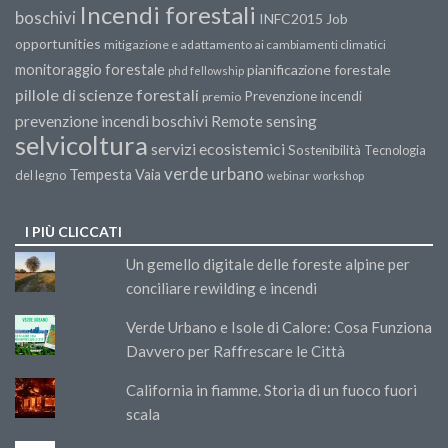
Incendi forestali
boschivi
INFC2015
Job
opportunities
mitigazione e adattamento ai cambiamenti climatici
monitoraggio forestale
pianificazione forestale
phd fellowship
pillole di scienze forestali
Prevenzione incendi
premio
prevenzione incendi boschivi
Remote sensing
selvicoltura
servizi ecosistemici
Sostenibilità
Tecnologia
verde urbano
Tempesta Vaia
del legno
webinar
workshop
I PIÙ CLICCATI
Un gemello digitale delle foreste alpine per
conciliare rewilding e incendi
Verde Urbano e Isole di Calore: Cosa Funziona
Davvero per Raffrescare le Città
California in fiamme. Storia di un fuoco fuori
scala