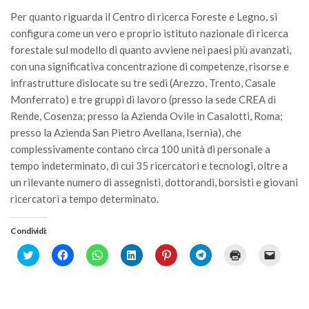
Call for Proposals
Per quanto riguarda il Centro di ricerca Foreste e Legno, si
configura come un vero e proprio istituto nazionale di ricerca
Comunicati
forestale sul modello di quanto avviene nei paesi più avanzati,
Congressi
con una significativa concentrazione di competenze, risorse e
Convegni
infrastrutture dislocate su tre sedi (Arezzo, Trento, Casale
Monferrato) e tre gruppi di lavoro (presso la sede CREA di
Corsi di Aggiornamento
Rende, Cosenza; presso la Azienda Ovile in Casalotti, Roma;
Corsi di Specializzazione
presso la Azienda San Pietro Avellana, Isernia), che
complessivamente contano circa 100 unità di personale a
Giornate di Studio
tempo indeterminato, di cui 35 ricercatori e tecnologi, oltre a
Opportunità di Lavoro
un rilevante numero di assegnisti, dottorandi, borsisti e giovani
Rassegne
ricercatori a tempo determinato.
Reports
Condividi:
Simposii
Click
Fai
Fai
Fai
Fai
Fai
Fai
Fai
to
clic
clic
clic
clic
clic
clic
clic
Congressi
share
per
per
qui
qui
per
qui
per
on
condividere
condividere
per
per
condividere
per
inviare
Twitter
su
su
condividere
condividere
su
stampare
un
Pagina Congressi
(Si
Facebook
WhatsApp
su
su
Telegram
(Si
link
apre
(Si
(Si
LinkedIn
Pinterest
(Si
apre
a