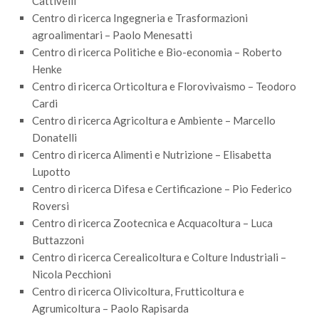
Cattivelli
GdL Gestione Incendi Boschivi
Centro di ricerca Ingegneria e Trasformazioni
GdL Verde Urbano
agroalimentari – Paolo Menesatti
GdL Comunicazione Forestale
Centro di ricerca Politiche e Bio-economia – Roberto
Henke
GdL Foreste, Mitigazione, Adattamento
Centro di ricerca Orticoltura e Florovivaismo – Teodoro
GdL Infrastrutture, Risorse, Innovazione
Cardi
GdL Boschi Vetusti
Centro di ricerca Agricoltura e Ambiente – Marcello
Donatelli
GdL “TreeTalkers”
Centro di ricerca Alimenti e Nutrizione – Elisabetta
GdL Boschi Cedui
Lupotto
Centro di ricerca Difesa e Certificazione – Pio Federico
News
Roversi
Post Recenti
Centro di ricerca Zootecnica e Acquacoltura – Luca
Ricevi la SISEF Newsletter
Buttazzoni
Centro di ricerca Cerealicoltura e Colture Industriali –
Avvisi
Nicola Pecchioni
Borse di Studio
Centro di ricerca Olivicoltura, Frutticoltura e
Agrumicoltura – Paolo Rapisarda
Call for Papers