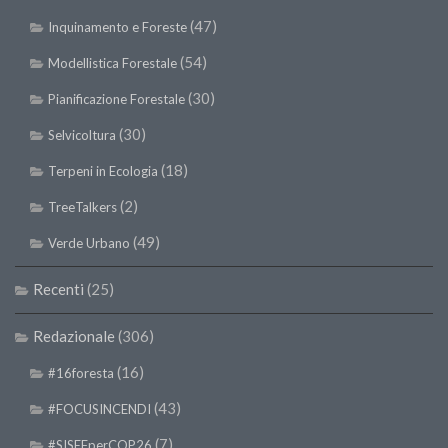
SISEF Notebook (Rassegna Stampa)
(47)
Inquinamento e Foreste
SISEF Eventi
(54)
Modellistica Forestale
SISEF@Facebook
(30)
Pianificazione Forestale
@SISEF Tweets
(30)
Selvicoltura
@ForestTweeting
(18)
SISEF Publishing
Terpeni in Ecologia
Redazione SISEF.ORG
(2)
TreeTalkers
Credits
(49)
Verde Urbano
Recenti
(25)
Redazionale
(306)
(16)
#16foresta
(43)
#FOCUSINCENDI
(7)
#SISEFperCOP26