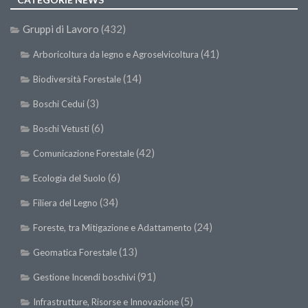
II Congresso (Bologna 1999)
Gruppi di Lavoro
(432)
I Congresso (Padova 1997)
(41)
Arboricoltura da legno e Agroselvicoltura
Redazione
(14)
Biodiversità Forestale
Pagina Principale
(3)
Boschi Cedui
Editoriali
(6)
Boschi Vetusti
Pillole di Scienze Forestali
(42)
Highlights
Comunicazione Forestale
#FOCUSINCENDI
(6)
Ecologia del Suolo
Cartella Stampa
(34)
Filiera del Legno
Comunicati
(24)
Foreste, tra Mitigazione e Adattamento
Infografiche
(13)
Geomatica Forestale
Video
(91)
Gestione Incendi boschivi
PDF
(5)
Infrastrutture, Risorse e Innovazione