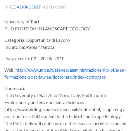
Versamento Quote di Iscrizione
DI
REDAZIONE SISEF
· 02/12/2010
Gruppi di Lavoro
University of Bari
Lista dei Gruppi di Lavoro SISEF
PHD POSITION IN LANDSCAPE ECOLOGY
GdL Inquinamento e Foreste
Categoria: Opportunità di Lavoro
GdL Terpeni in Ecologia
Inviato da: Paola Mairota
GdL Biodiversità Forestale
Data evento: 02 – 20 Dic 2010
GdL Arboricoltura da Legno e Agroselvicoltura
Web:
http://www.uniba.it/ateneo/amministrazione/dip-pl/area-
GdL Modellistica Forestale
formazione-post-laurea/dottorato/index-dottorato
GdL Selvicoltura
Contenuti:
GdL Ecologia del Suolo
The University of Bari Aldo Moro, Italy, Phd School in
Evolutionary and environmental Sciences
GdL Pianificazione Forestale
(http://www.biologia.uniba.it/evo-amb/index.html) is opening a
GdL Geomatica Forestale
position for a PhD student in the field of Landscape Ecology.
GdL Filiera del legno
The PhD study will contribute to the research activities carried
out at the University of Bari Aldo Moro within the framework