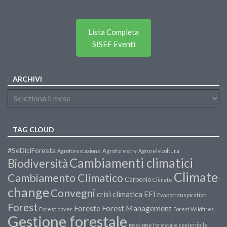
Lista Completa
SISEF Eventi
ARCHIVI
TAG CLOUD
#SeDiciForesta
Agroforestazione
Agroforestry
Agroselvicoltura
Cambiamenti climatici
Biodiversità
Climate
Cambiamento Climatico
Carbonio
Climate
change
Convegni
crisi climatica
EFI
Evapotranspiration
Forest
Forest Management
Foreste
Forest cover
Forest Wildfires
Gestione forestale
gestione forestale sostenibile