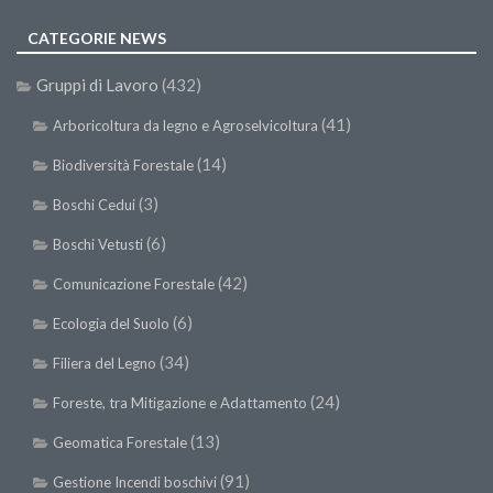
SISEF Notebook (Rassegna Stampa)
CATEGORIE NEWS
SISEF Eventi
SISEF@Facebook
Gruppi di Lavoro
(432)
@SISEF Tweets
(41)
Arboricoltura da legno e Agroselvicoltura
@ForestTweeting
(14)
Biodiversità Forestale
SISEF Publishing
(3)
Boschi Cedui
Redazione SISEF.ORG
(6)
Boschi Vetusti
Credits
(42)
Comunicazione Forestale
(6)
Ecologia del Suolo
(34)
Filiera del Legno
(24)
Foreste, tra Mitigazione e Adattamento
(13)
Geomatica Forestale
(91)
Gestione Incendi boschivi