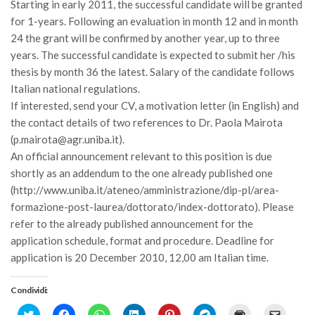
Starting in early 2011, the successful candidate will be granted
Call for Proposals
for 1-years. Following an evaluation in month 12 and in month
Comunicati
24 the grant will be confirmed by another year, up to three
years. The successful candidate is expected to submit her /his
Congressi
thesis by month 36 the latest. Salary of the candidate follows
Convegni
Italian national regulations.
If interested, send your CV, a motivation letter (in English) and
Corsi di Aggiornamento
the contact details of two references to Dr. Paola Mairota
Corsi di Specializzazione
(p.mairota@agr.uniba.it).
Giornate di Studio
An official announcement relevant to this position is due
shortly as an addendum to the one already published one
Opportunità di Lavoro
(http://www.uniba.it/ateneo/amministrazione/dip-pl/area-
Rassegne
formazione-post-laurea/dottorato/index-dottorato). Please
Reports
refer to the already published announcement for the
application schedule, format and procedure. Deadline for
Simposii
application is 20 December 2010, 12,00 am Italian time.
Congressi
Condividi:
Pagina Congressi
Click
Fai
Fai
Fai
Fai
Fai
Fai
Fai