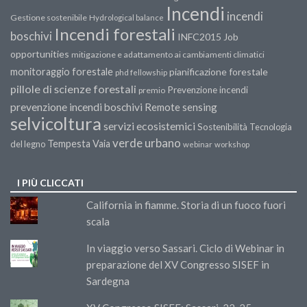
Incendi
incendi
Gestione sostenibile
Hydrological balance
Incendi forestali
boschivi
INFC2015
Job
opportunities
mitigazione e adattamento ai cambiamenti climatici
monitoraggio forestale
pianificazione forestale
phd fellowship
pillole di scienze forestali
Prevenzione incendi
premio
prevenzione incendi boschivi
Remote sensing
selvicoltura
servizi ecosistemici
Sostenibilità
Tecnologia
verde urbano
Tempesta Vaia
del legno
webinar
workshop
I PIÙ CLICCATI
California in fiamme. Storia di un fuoco fuori
scala
In viaggio verso Sassari. Ciclo di Webinar in
preparazione del XV Congresso SISEF in
Sardegna