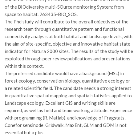
GdL Gestione Incendi Boschivi
of the BIOdiversity multi-SOurce monitoring System: from
GdL Verde Urbano
space to habitat. 263435-BIO_SOS.
GdL Comunicazione Forestale
The Phd study will contribute to the overall objectives of the
research team through quantitative pattern and functional
GdL Foreste, Mitigazione, Adattamento
connectivity analysis at both habitat and landscape levels, with
GdL Infrastrutture, Risorse, Innovazione
the aim of site-specific, objective and innovative habitat state
indicator for Natura 2000 sites. The results of the study will be
GdL Boschi Vetusti
exploited through peer review publications and presentations
GdL “TreeTalkers”
within this context.
GdL Boschi Cedui
The preferred candidate would have a background (MSc) in
forest ecology, conservation biology, quantitative ecology or
News
a related scientific field. The candidate needs a strong interest
Post Recenti
in quantitative spatial mapping and spatial statistics applied to
Landscape ecology. Excellent GIS and writing skills are
Ricevi la SISEF Newsletter
required, as well as field and team working attitude. Experience
Avvisi
with programming (R, Matlab), and knowledge of Fragstats,
Borse di Studio
Conefor sensinode, Gridwalk, MaxEnt, GLM and GDM is not
essential but a plus.
Call for Papers