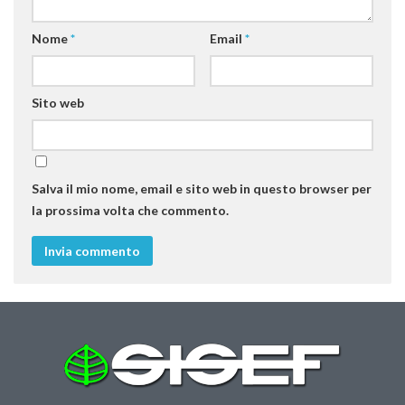
II Congresso (Bologna 1999)
Nome
*
Email
*
I Congresso (Padova 1997)
Redazione
Sito web
Pagina Principale
Editoriali
Pillole di Scienze Forestali
Salva il mio nome, email e sito web in questo browser per
Highlights
la prossima volta che commento.
#FOCUSINCENDI
Cartella Stampa
Comunicati
Infografiche
Video
PDF