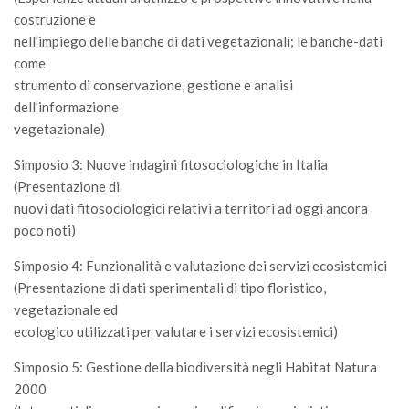
Call for Proposals
costruzione e
nell’impiego delle banche di dati vegetazionali; le banche-dati
Comunicati
come
Congressi
strumento di conservazione, gestione e analisi
dell’informazione
Convegni
vegetazionale)
Corsi di Aggiornamento
Simposio 3: Nuove indagini fitosociologiche in Italia
Corsi di Specializzazione
(Presentazione di
Giornate di Studio
nuovi dati fitosociologici relativi a territori ad oggi ancora
Opportunità di Lavoro
poco noti)
Rassegne
Simposio 4: Funzionalità e valutazione dei servizi ecosistemici
(Presentazione di dati sperimentali di tipo floristico,
Reports
vegetazionale ed
Simposii
ecologico utilizzati per valutare i servizi ecosistemici)
Congressi
Simposio 5: Gestione della biodiversità negli Habitat Natura
Pagina Congressi
2000