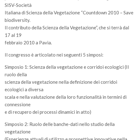
GdL Gestione Incendi Boschivi
SISV-Società
GdL Verde Urbano
Italiana di Scienza della Vegetazione “Countdown 2010 – Save
biodiversity.
GdL Comunicazione Forestale
Il contributo della Scienza della Vegetazione”, che si terrà dal
GdL Foreste, Mitigazione, Adattamento
17 al 19
GdL Infrastrutture, Risorse, Innovazione
febbraio 2010 a Pavia.
GdL Boschi Vetusti
Il congresso è articolato nei seguenti 5 simposi:
GdL “TreeTalkers”
Simposio 1: Scienza della vegetazione e corridoi ecologici (Il
GdL Boschi Cedui
ruolo della
scienza della vegetazione nella definizione dei corridoi
News
ecologici a diversa
Post Recenti
scala e nella valutazione della loro funzionalità in termini di
connessione
Ricevi la SISEF Newsletter
e di recupero dei processi dinamici in atto)
Avvisi
Simposio 2: Ruolo delle banche-dati nello studio della
Borse di Studio
vegetazione
Call for Papers
(Esperienze attuali di utilizzo e prospettive innovative nella