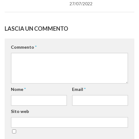
nuova
SISEF Notebook (Rassegna Stampa)
27/07/2022
finestra
SISEF Eventi
SISEF@Facebook
LASCIA UN COMMENTO
@SISEF Tweets
@ForestTweeting
Commento
*
SISEF Publishing
Redazione SISEF.ORG
Credits
Nome
*
Email
*
Sito web