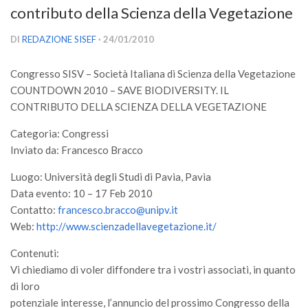
contributo della Scienza della Vegetazione
Versamento Quote di Iscrizione
Gruppi di Lavoro
DI
REDAZIONE SISEF
· 24/01/2010
Lista dei Gruppi di Lavoro SISEF
Congresso SISV – Società Italiana di Scienza della Vegetazione
GdL Inquinamento e Foreste
COUNTDOWN 2010 – SAVE BIODIVERSITY. IL
GdL Terpeni in Ecologia
CONTRIBUTO DELLA SCIENZA DELLA VEGETAZIONE
GdL Biodiversità Forestale
Categoria: Congressi
Inviato da: Francesco Bracco
GdL Arboricoltura da Legno e Agroselvicoltura
GdL Modellistica Forestale
Luogo: Università degli Studi di Pavia, Pavia
Data evento: 10 – 17 Feb 2010
GdL Selvicoltura
Contatto:
francesco.bracco@unipv.it
GdL Ecologia del Suolo
Web:
http://www.scienzadellavegetazione.it/
GdL Pianificazione Forestale
Contenuti:
GdL Geomatica Forestale
Vi chiediamo di voler diffondere tra i vostri associati, in quanto
di loro
GdL Filiera del legno
potenziale interesse, l’annuncio del prossimo Congresso della