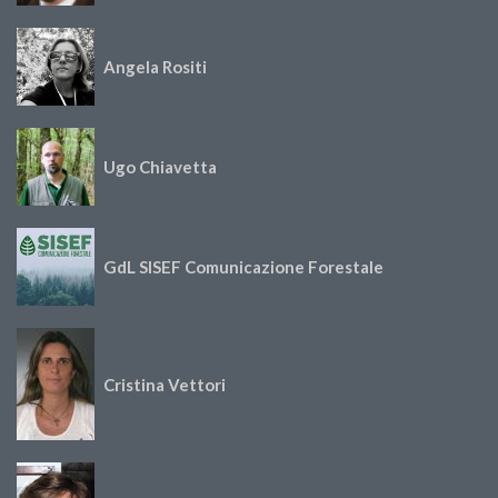
Angela Rositi
Ugo Chiavetta
GdL SISEF Comunicazione Forestale
Cristina Vettori