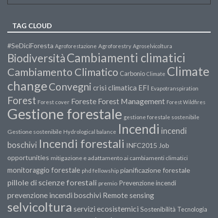
TAG CLOUD
#SeDiciForesta
Agroforestazione
Agroforestry
Agroselvicoltura
Cambiamenti climatici
Biodiversità
Climate
Cambiamento Climatico
Carbonio
Climate
change
Convegni
crisi climatica
EFI
Evapotranspiration
Forest
Forest Management
Foreste
Forest cover
Forest Wildfires
Gestione forestale
gestione forestale sostenibile
Incendi
incendi
Gestione sostenibile
Hydrological balance
Incendi forestali
boschivi
INFC2015
Job
opportunities
mitigazione e adattamento ai cambiamenti climatici
monitoraggio forestale
pianificazione forestale
phd fellowship
pillole di scienze forestali
Prevenzione incendi
premio
prevenzione incendi boschivi
Remote sensing
selvicoltura
servizi ecosistemici
Sostenibilità
Tecnologia