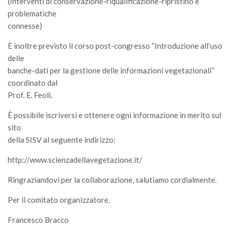
(Interventi di conservazione-riqualificazione-ripristino e
Premi SISEF
problematiche
XV Congresso (Sassari 2026)
connesse)
XIV Congresso (Padova 2024)
È inoltre previsto il corso post-congresso “Introduzione all’uso
XIII Congresso (Orvieto 2022)
delle
banche-dati per la gestione delle informazioni vegetazionali”
XII Congresso (Palermo 2019)
coordinato dal
XI Congresso (Roma 2017)
Prof. E. Feoli.
X Congresso (Firenze 2015)
È possibile iscriversi e ottenere ogni informazione in merito sul
IX Congresso (Bolzano 2013)
sito
VIII Congresso (Rende 2011)
della SISV al seguente indirizzo:
VII Congresso (Isernia 2009)
http://www.scienzadellavegetazione.it/
VI Congresso (Arezzo 2007)
Ringraziandovi per la collaborazione, salutiamo cordialmente.
V Congresso (Torino 2003)
Per il comitato organizzatore.
IV Congresso (Potenza 2003)
Francesco Bracco
III Congresso (Viterbo 2001)