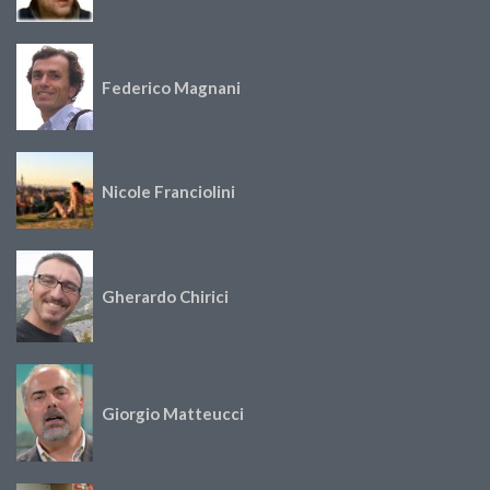
Federico Magnani
Nicole Franciolini
Gherardo Chirici
Giorgio Matteucci