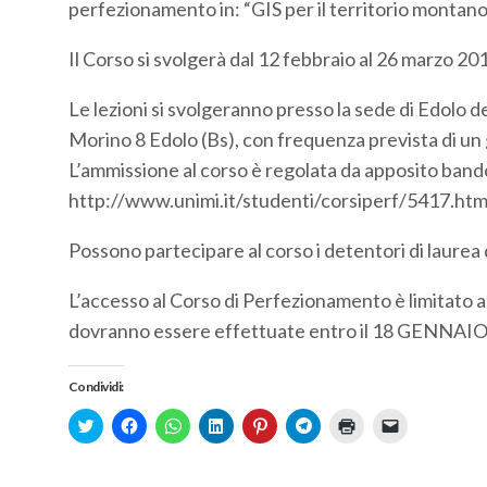
perfezionamento in: “GIS per il territorio montano”
Il Corso si svolgerà dal 12 febbraio al 26 marzo 20
Le lezioni si svolgeranno presso la sede di Edolo del
Morino 8 Edolo (Bs), con frequenza prevista di un 
L’ammissione al corso è regolata da apposito bando 
http://www.unimi.it/studenti/corsiperf/5417.htm. S
Possono partecipare al corso i detentori di laurea 
L’accesso al Corso di Perfezionamento è limitato a
dovranno essere effettuate entro il 18 GENNAI
Condividi:
Click
Fai
Fai
Fai
Fai
Fai
Fai
Fai
to
clic
clic
clic
clic
clic
clic
clic
share
per
per
qui
qui
per
qui
per
on
condividere
condividere
per
per
condividere
per
inviare
Twitter
su
su
condividere
condividere
su
stampare
un