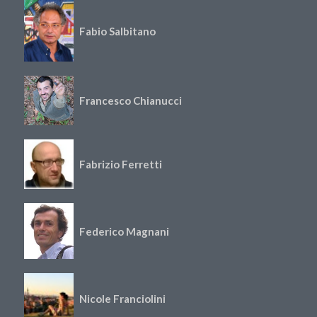
Fabio Salbitano
Francesco Chianucci
Fabrizio Ferretti
Federico Magnani
Nicole Franciolini