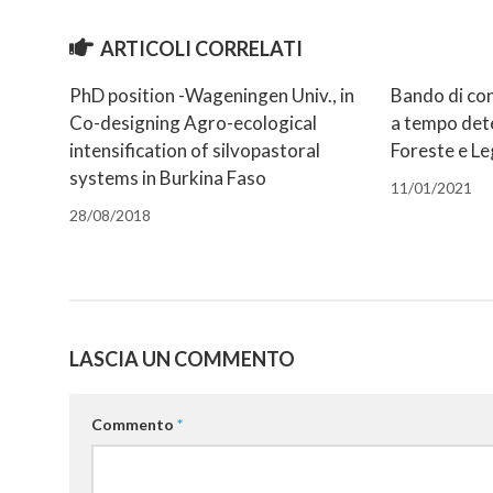
(Si
Facebook
WhatsApp
su
su
Telegram
(Si
link
apre
(Si
(Si
LinkedIn
Pinterest
(Si
apre
a
in
apre
apre
(Si
(Si
apre
in
un
ARTICOLI CORRELATI
una
in
in
apre
apre
in
una
amico
nuova
una
una
in
in
una
nuova
via
finestra)
nuova
nuova
una
una
nuova
finestra)
e-
finestra)
finestra)
nuova
nuova
finestra)
mail
PhD position -Wageningen Univ., in
Bando di con
finestra)
finestra)
(Si
Co-designing Agro-ecological
a tempo det
apre
in
intensification of silvopastoral
Foreste e L
una
nuova
systems in Burkina Faso
finestra)
11/01/2021
28/08/2018
LASCIA UN COMMENTO
Commento
*