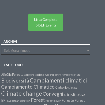
Lista Completa
SISEF Eventi
ARCHIVI
TAG CLOUD
#SeDiciForesta
Agroforestazione
Agroforestry
Agroselvicoltura
Cambiamenti climatici
Biodiversità
Cambiamento Climatico
Carbonio
Climate
Climate change
Convegni
crisi climatica
Forest
Forest
EFI
Foreste
Evapotranspiration
Forest cover