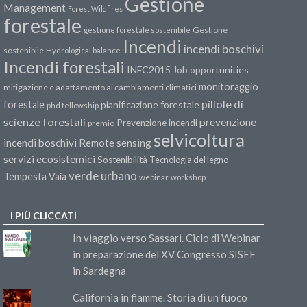
Gestione
Management
Forest Wildfires
forestale
Gestione
gestione forestale sostenibile
Incendi
incendi boschivi
sostenibile
Hydrological balance
Incendi forestali
INFC2015
Job opportunities
monitoraggio
mitigazione e adattamento ai cambiamenti climatici
pillole di
forestale
pianificazione forestale
phd fellowship
scienze forestali
prevenzione
Prevenzione incendi
premio
selvicoltura
incendi boschivi
Remote sensing
servizi ecosistemici
Sostenibilità
Tecnologia del legno
verde urbano
Tempesta Vaia
webinar
workshop
I PIÙ CLICCATI
In viaggio verso Sassari. Ciclo di Webinar
in preparazione del XV Congresso SISEF
in Sardegna
California in fiamme. Storia di un fuoco