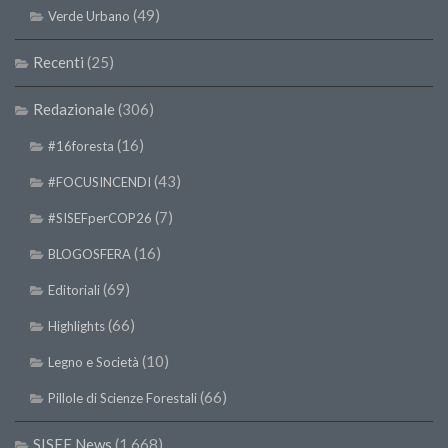
SISEF Notebook (Rassegna Stampa)
(49)
Verde Urbano
SISEF Eventi
Recenti
(25)
SISEF@Facebook
@SISEF Tweets
Redazionale
(306)
@ForestTweeting
(16)
#16foresta
SISEF Publishing
(43)
#FOCUSINCENDI
Redazione SISEF.ORG
(7)
#SISEFperCOP26
Credits
(16)
BLOGOSFERA
(69)
Editoriali
(66)
Highlights
(10)
Legno e Società
(66)
Pillole di Scienze Forestali
SISEF News
(1.668)