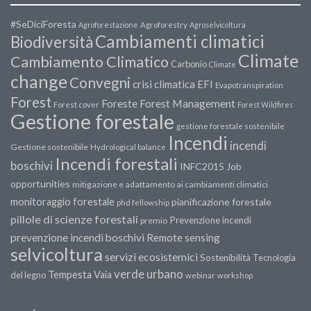
#SeDiciForesta
Agroforestazione
Agroforestry
Agroselvicoltura
Cambiamenti climatici
Biodiversità
Climate
Cambiamento Climatico
Carbonio
Climate
change
Convegni
crisi climatica
EFI
Evapotranspiration
Forest
Forest Management
Foreste
Forest cover
Forest Wildfires
Gestione forestale
gestione forestale sostenibile
Incendi
incendi
Gestione sostenibile
Hydrological balance
Incendi forestali
boschivi
INFC2015
Job
opportunities
mitigazione e adattamento ai cambiamenti climatici
monitoraggio forestale
pianificazione forestale
phd fellowship
pillole di scienze forestali
Prevenzione incendi
premio
prevenzione incendi boschivi
Remote sensing
selvicoltura
servizi ecosistemici
Sostenibilità
Tecnologia
verde urbano
Tempesta Vaia
del legno
webinar
workshop