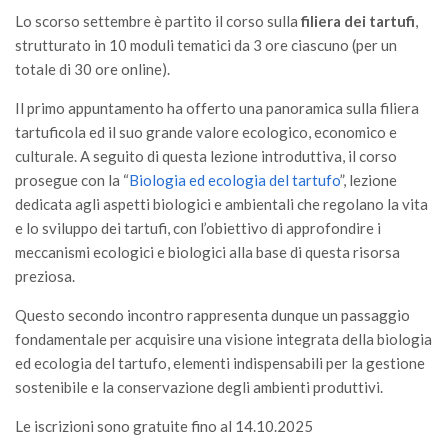
GdL Gestione Incendi Boschivi
Lo scorso settembre è partito il corso sulla
filiera dei tartufi
,
GdL Verde Urbano
strutturato in 10 moduli tematici da 3 ore ciascuno (per un
GdL Comunicazione Forestale
totale di 30 ore online).
GdL Foreste, Mitigazione, Adattamento
Il primo appuntamento ha offerto una panoramica sulla filiera
tartuficola ed il suo grande valore ecologico, economico e
GdL Infrastrutture, Risorse, Innovazione
culturale. A seguito di questa lezione introduttiva, il corso
GdL Boschi Vetusti
prosegue con la “
Biologia ed ecologia del tartufo
”, lezione
GdL “TreeTalkers”
dedicata agli aspetti biologici e ambientali che regolano la vita
e lo sviluppo dei tartufi, con l’obiettivo di approfondire i
GdL Boschi Cedui
meccanismi ecologici e biologici alla base di questa risorsa
News
preziosa.
Post Recenti
Questo secondo incontro rappresenta dunque un passaggio
Ricevi la SISEF Newsletter
fondamentale per acquisire una visione integrata della biologia
ed ecologia del tartufo, elementi indispensabili per la gestione
Avvisi
sostenibile e la conservazione degli ambienti produttivi.
Borse di Studio
Le iscrizioni sono gratuite fino al 14.10.2025
Call for Papers