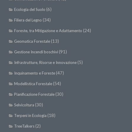
II Congresso (Bologna 1999)
(6)
Ecologia del Suolo
I Congresso (Padova 1997)
(34)
Filiera del Legno
Redazione
(24)
Foreste, tra Mitigazione e Adattamento
Pagina Principale
(13)
Geomatica Forestale
Editoriali
(91)
Gestione Incendi boschivi
Pillole di Scienze Forestali
(5)
Infrastrutture, Risorse e Innovazione
Highlights
(47)
Inquinamento e Foreste
#FOCUSINCENDI
(54)
Modellistica Forestale
Cartella Stampa
(30)
Pianificazione Forestale
Comunicati
(30)
Infografiche
Selvicoltura
Video
(18)
Terpeni in Ecologia
PDF
(2)
TreeTalkers