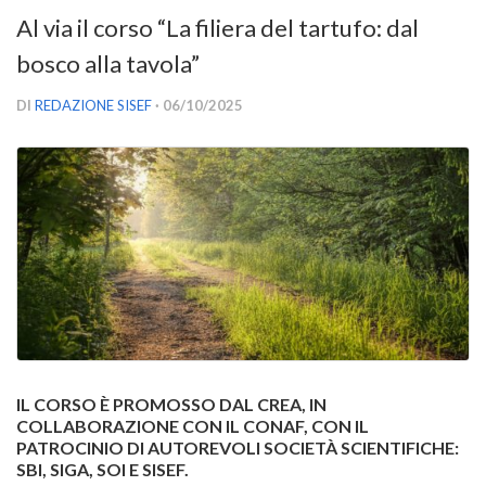
Versamento Quote di Iscrizione
Al via il corso “La filiera del tartufo: dal
Gruppi di Lavoro
bosco alla tavola”
Lista dei Gruppi di Lavoro SISEF
DI
REDAZIONE SISEF
· 06/10/2025
GdL Inquinamento e Foreste
GdL Terpeni in Ecologia
GdL Biodiversità Forestale
GdL Arboricoltura da Legno e Agroselvicoltura
GdL Modellistica Forestale
GdL Selvicoltura
GdL Ecologia del Suolo
GdL Pianificazione Forestale
IL CORSO È PROMOSSO DAL CREA, IN
GdL Geomatica Forestale
COLLABORAZIONE CON IL CONAF, CON IL
PATROCINIO DI AUTOREVOLI SOCIETÀ SCIENTIFICHE:
GdL Filiera del legno
SBI, SIGA, SOI E SISEF.