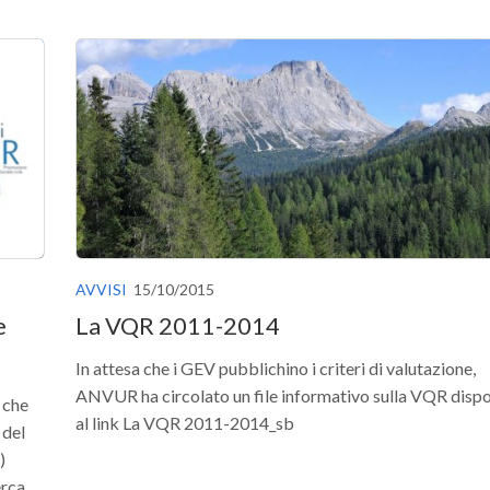
AVVISI
15/10/2015
e
La VQR 2011-2014
In attesa che i GEV pubblichino i criteri di valutazione,
ANVUR ha circolato un file informativo sulla VQR dispo
l che
al link La VQR 2011-2014_sb
 del
)
erca