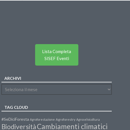
Lista Completa
SISEF Eventi
ARCHIVI
TAG CLOUD
#SeDiciForesta
Agroforestazione
Agroforestry
Agroselvicoltura
Cambiamenti climatici
Biodiversità