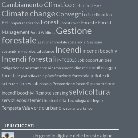
Cambiamento Climatico
Carbonio
Climate
Climate change
Convegni
crisi climatica
Forest
Forest
EFI
Foreste
Evapotranspiration
Forest cover
Gestione
Management
Forest Wildfires
forestale
Gestione
gestione forestale sostenibile
Incendi
incendi boschivi
sostenibile
Hydrological balance
Incendi forestali
INFC2015
Job opportunities
monitoraggio
mitigazione e adattamento ai cambiamenti climatici
pillole di
forestale
pianificazione forestale
phd fellowship
scienze forestali
prevenzione
Prevenzione incendi
premio
selvicoltura
incendi boschivi
Remote sensing
servizi ecosistemici
Sostenibilità
Tecnologia del legno
verde urbano
Tempesta Vaia
webinar
workshop
I PIÙ CLICCATI
Un gemello digitale delle foreste alpine