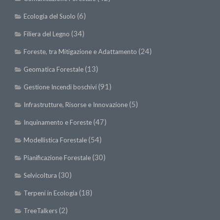
Premi SISEF
(6)
Ecologia del Suolo
XV Congresso (Sassari 2026)
(34)
Filiera del Legno
XIV Congresso (Padova 2024)
(24)
XIII Congresso (Orvieto 2022)
Foreste, tra Mitigazione e Adattamento
XII Congresso (Palermo 2019)
(13)
Geomatica Forestale
XI Congresso (Roma 2017)
(91)
Gestione Incendi boschivi
X Congresso (Firenze 2015)
(5)
Infrastrutture, Risorse e Innovazione
IX Congresso (Bolzano 2013)
(47)
Inquinamento e Foreste
VIII Congresso (Rende 2011)
(54)
Modellistica Forestale
VII Congresso (Isernia 2009)
(30)
Pianificazione Forestale
VI Congresso (Arezzo 2007)
(30)
Selvicoltura
V Congresso (Torino 2003)
(18)
Terpeni in Ecologia
IV Congresso (Potenza 2003)
(2)
TreeTalkers
III Congresso (Viterbo 2001)