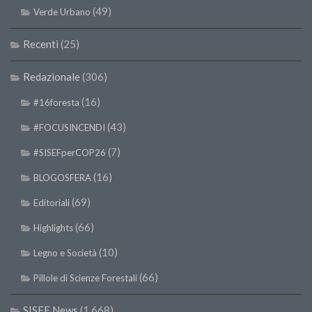
(49)
Verde Urbano
II Congresso (Bologna 1999)
I Congresso (Padova 1997)
Recenti
(25)
Redazione
Redazionale
(306)
Pagina Principale
(16)
#16foresta
Editoriali
(43)
#FOCUSINCENDI
Pillole di Scienze Forestali
(7)
#SISEFperCOP26
Highlights
(16)
#FOCUSINCENDI
BLOGOSFERA
Cartella Stampa
(69)
Editoriali
Comunicati
(66)
Highlights
Infografiche
(10)
Legno e Società
Video
(66)
Pillole di Scienze Forestali
PDF
SISEF News
(1.668)