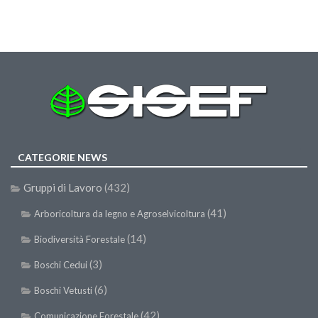
Call for Proposals
Comunicati
Congressi
Convegni
Corsi di Aggiornamento
Corsi di Specializzazione
Giornate di Studio
CATEGORIE NEWS
Opportunità di Lavoro
Gruppi di Lavoro
(432)
Rassegne
(41)
Arboricoltura da legno e Agroselvicoltura
Reports
(14)
Biodiversità Forestale
Simposii
(3)
Boschi Cedui
Congressi
(6)
Boschi Vetusti
Pagina Congressi
(42)
Comunicazione Forestale