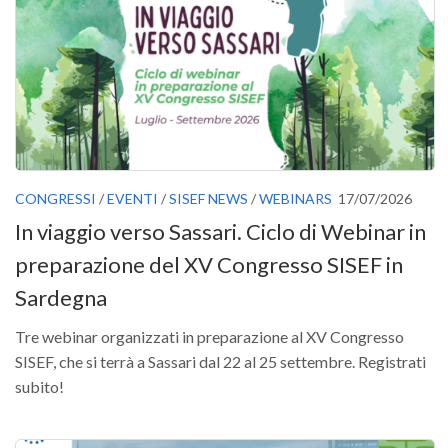
Versamento Quote di Iscrizione
Gruppi di Lavoro
Lista dei Gruppi di Lavoro SISEF
GdL Inquinamento e Foreste
GdL Terpeni in Ecologia
GdL Biodiversità Forestale
CONGRESSI
/
EVENTI
/
SISEF NEWS
/
WEBINARS
17/07/2026
GdL Arboricoltura da Legno e Agroselvicoltura
In viaggio verso Sassari. Ciclo di Webinar in
GdL Modellistica Forestale
preparazione del XV Congresso SISEF in
GdL Selvicoltura
Sardegna
GdL Ecologia del Suolo
Tre webinar organizzati in preparazione al XV Congresso
GdL Pianificazione Forestale
SISEF, che si terrà a Sassari dal 22 al 25 settembre. Registrati
GdL Geomatica Forestale
subito!
GdL Filiera del legno