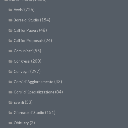
SISEF Notebook (Rassegna Stampa)
(726)
Avvisi
SISEF Eventi
(154)
Borse di Studio
SISEF@Facebook
(48)
@SISEF Tweets
Call for Papers
@ForestTweeting
(24)
Call for Proposals
SISEF Publishing
(55)
Comunicati
Redazione SISEF.ORG
(200)
Congressi
Credits
(297)
Convegni
(43)
Corsi di Aggiornamento
(84)
Corsi di Specializzazione
(53)
Eventi
(151)
Giornate di Studio
(3)
Obituary