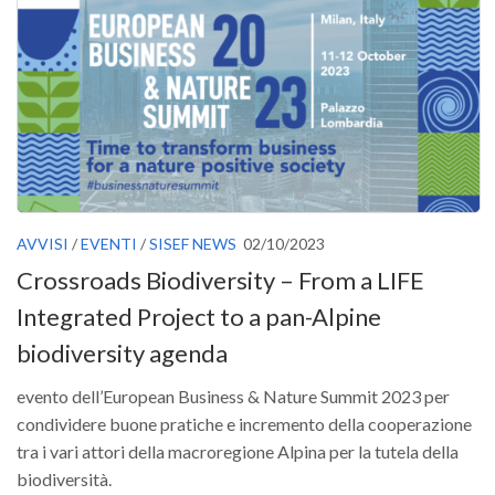
GdL Gestione Incendi Boschivi
GdL Verde Urbano
GdL Comunicazione Forestale
GdL Foreste, Mitigazione, Adattamento
GdL Infrastrutture, Risorse, Innovazione
GdL Boschi Vetusti
GdL “TreeTalkers”
AVVISI
/
EVENTI
/
SISEF NEWS
02/10/2023
GdL Boschi Cedui
Crossroads Biodiversity – From a LIFE
News
Integrated Project to a pan-Alpine
Post Recenti
biodiversity agenda
Ricevi la SISEF Newsletter
evento dell’European Business & Nature Summit 2023 per
Avvisi
condividere buone pratiche e incremento della cooperazione
Borse di Studio
tra i vari attori della macroregione Alpina per la tutela della
biodiversità.
Call for Papers