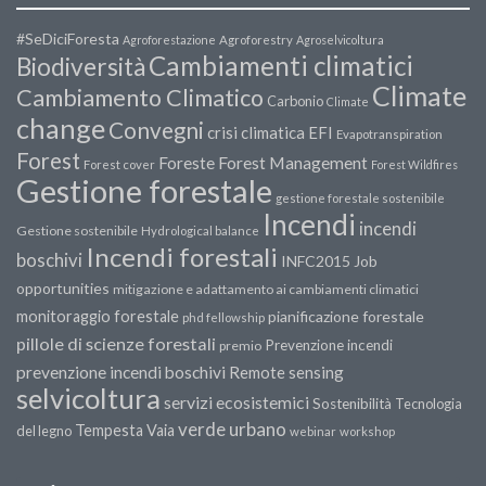
#SeDiciForesta
Agroforestazione
Agroforestry
Agroselvicoltura
Cambiamenti climatici
Biodiversità
Climate
Cambiamento Climatico
Carbonio
Climate
change
Convegni
crisi climatica
EFI
Evapotranspiration
Forest
Forest Management
Foreste
Forest cover
Forest Wildfires
Gestione forestale
gestione forestale sostenibile
Incendi
incendi
Gestione sostenibile
Hydrological balance
Incendi forestali
boschivi
INFC2015
Job
opportunities
mitigazione e adattamento ai cambiamenti climatici
monitoraggio forestale
pianificazione forestale
phd fellowship
pillole di scienze forestali
Prevenzione incendi
premio
prevenzione incendi boschivi
Remote sensing
selvicoltura
servizi ecosistemici
Sostenibilità
Tecnologia
verde urbano
Tempesta Vaia
del legno
webinar
workshop