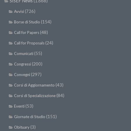
SISEF News
(1.668)
SISEF Notebook (Rassegna Stampa)
(726)
SISEF Eventi
Avvisi
SISEF@Facebook
(154)
Borse di Studio
@SISEF Tweets
(48)
Call for Papers
@ForestTweeting
(24)
Call for Proposals
SISEF Publishing
(55)
Comunicati
Redazione SISEF.ORG
(200)
Congressi
Credits
(297)
Convegni
(43)
Corsi di Aggiornamento
(84)
Corsi di Specializzazione
(53)
Eventi
(151)
Giornate di Studio
(3)
Obituary