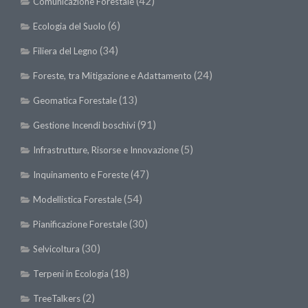
(42)
Comunicazione Forestale
Premi SISEF
(6)
XV Congresso (Sassari 2026)
Ecologia del Suolo
XIV Congresso (Padova 2024)
(34)
Filiera del Legno
XIII Congresso (Orvieto 2022)
(24)
Foreste, tra Mitigazione e Adattamento
XII Congresso (Palermo 2019)
(13)
Geomatica Forestale
XI Congresso (Roma 2017)
(91)
Gestione Incendi boschivi
X Congresso (Firenze 2015)
(5)
Infrastrutture, Risorse e Innovazione
IX Congresso (Bolzano 2013)
(47)
Inquinamento e Foreste
VIII Congresso (Rende 2011)
(54)
Modellistica Forestale
VII Congresso (Isernia 2009)
(30)
Pianificazione Forestale
VI Congresso (Arezzo 2007)
(30)
Selvicoltura
V Congresso (Torino 2003)
(18)
Terpeni in Ecologia
IV Congresso (Potenza 2003)
(2)
III Congresso (Viterbo 2001)
TreeTalkers