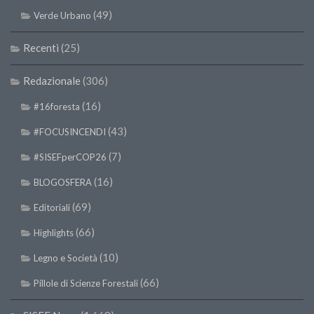
II Congresso (Bologna 1999)
(49)
Verde Urbano
I Congresso (Padova 1997)
Recenti
(25)
Redazione
Redazionale
(306)
Pagina Principale
(16)
#16foresta
Editoriali
(43)
#FOCUSINCENDI
Pillole di Scienze Forestali
Highlights
(7)
#SISEFperCOP26
#FOCUSINCENDI
(16)
BLOGOSFERA
Cartella Stampa
(69)
Editoriali
Comunicati
(66)
Highlights
Infografiche
(10)
Legno e Società
Video
(66)
Pillole di Scienze Forestali
PDF