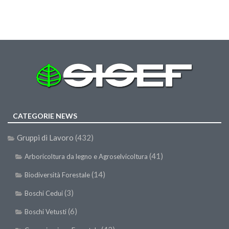
Call for Proposals
Comunicati
Congressi
Convegni
Corsi di Aggiornamento
Corsi di Specializzazione
Giornate di Studio
CATEGORIE NEWS
Opportunità di Lavoro
Gruppi di Lavoro
(432)
Rassegne
(41)
Arboricoltura da legno e Agroselvicoltura
Reports
(14)
Biodiversità Forestale
Simposii
(3)
Boschi Cedui
Congressi
(6)
Boschi Vetusti
Pagina Congressi