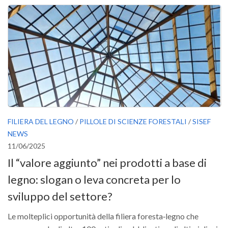
Versamento Quote di Iscrizione
Gruppi di Lavoro
Lista dei Gruppi di Lavoro SISEF
GdL Inquinamento e Foreste
GdL Terpeni in Ecologia
GdL Biodiversità Forestale
GdL Arboricoltura da Legno e Agroselvicoltura
FILIERA DEL LEGNO
/
PILLOLE DI SCIENZE FORESTALI
/
SISEF
GdL Modellistica Forestale
NEWS
GdL Selvicoltura
11/06/2025
Il “valore aggiunto” nei prodotti a base di
GdL Ecologia del Suolo
legno: slogan o leva concreta per lo
GdL Pianificazione Forestale
sviluppo del settore?
GdL Geomatica Forestale
GdL Filiera del legno
Le molteplici opportunità della filiera foresta‑legno che