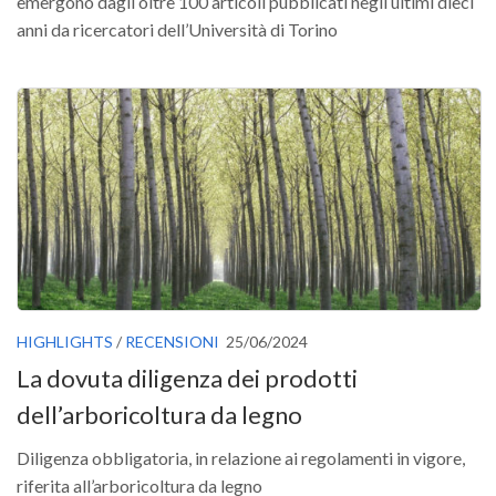
GdL Gestione Incendi Boschivi
emergono dagli oltre 100 articoli pubblicati negli ultimi dieci
anni da ricercatori dell’Università di Torino
GdL Verde Urbano
GdL Comunicazione Forestale
GdL Foreste, Mitigazione, Adattamento
GdL Infrastrutture, Risorse, Innovazione
GdL Boschi Vetusti
GdL “TreeTalkers”
GdL Boschi Cedui
News
Post Recenti
HIGHLIGHTS
/
RECENSIONI
25/06/2024
Ricevi la SISEF Newsletter
La dovuta diligenza dei prodotti
Avvisi
dell’arboricoltura da legno
Borse di Studio
Diligenza obbligatoria, in relazione ai regolamenti in vigore,
Call for Papers
riferita all’arboricoltura da legno