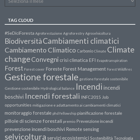
TAG CLOUD
#SeDiciForesta
Agroforestazione
Agroforestry
Agroselvicoltura
Cambiamenti climatici
Biodiversità
Climate
Cambiamento Climatico
Carbonio
Climate
change
Convegni
crisi climatica
EFI
Evapotranspiration
Forest
Forest Management
Foreste
Forest cover
Forest Wildfires
Gestione forestale
gestione forestale sostenibile
Incendi
incendi
Gestione sostenibile
Hydrological balance
Incendi forestali
boschivi
INFC2015
Job
opportunities
mitigazione e adattamento ai cambiamenti climatici
monitoraggio forestale
pianificazione forestale
phd fellowship
pillole di scienze forestali
Prevenzione incendi
premio
prevenzione incendi boschivi
Remote sensing
selvicoltura
servizi ecosistemici
Sostenibilità
Tecnologia