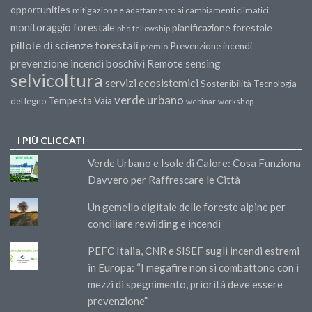
opportunities
mitigazione e adattamento ai cambiamenti climatici
monitoraggio forestale
pianificazione forestale
phd fellowship
pillole di scienze forestali
Prevenzione incendi
premio
prevenzione incendi boschivi
Remote sensing
selvicoltura
servizi ecosistemici
Sostenibilità
Tecnologia
verde urbano
Tempesta Vaia
del legno
webinar
workshop
I PIÙ CLICCATI
Verde Urbano e Isole di Calore: Cosa Funziona
Davvero per Raffrescare le Città
Un gemello digitale delle foreste alpine per
conciliare rewilding e incendi
PEFC Italia, CNR e SISEF sugli incendi estremi
in Europa: “I megafire non si combattono con i
mezzi di spegnimento, priorità deve essere
prevenzione”