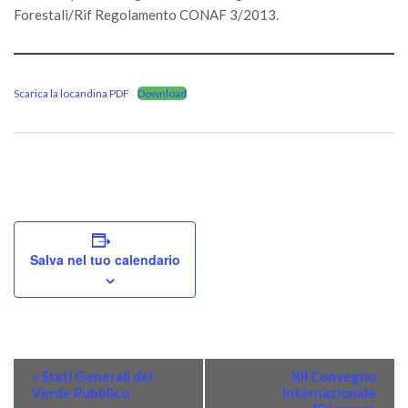
Premi SISEF
Forestali/Rif Regolamento CONAF 3/2013.
XV Congresso (Sassari 2026)
XIV Congresso (Padova 2024)
Scarica la locandina PDF
Download
XIII Congresso (Orvieto 2022)
XII Congresso (Palermo 2019)
XI Congresso (Roma 2017)
X Congresso (Firenze 2015)
IX Congresso (Bolzano 2013)
VIII Congresso (Rende 2011)
Salva nel tuo calendario
VII Congresso (Isernia 2009)
VI Congresso (Arezzo 2007)
V Congresso (Torino 2003)
IV Congresso (Potenza 2003)
E
«
Stati Generali del
XII Convegno
Verde Pubblico
Internazionale
v
III Congresso (Viterbo 2001)