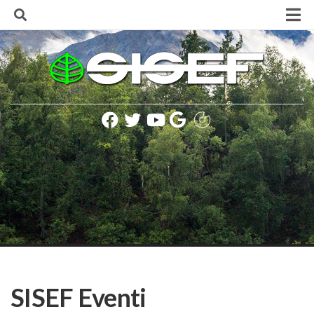
Skip
to
content
Home
La Società
Finalità e Scopi
Consiglio Direttivo
Lista soci SISEF
Statuto della Società
Regolamento della Società
Codice SISEF per una corretta comunicazione
Politica e Informativa sulla Privacy
Presidenti SISEF
Rinnovo delle cariche sociali (biennio 2020-2021)
SISEF Eventi
Iscrizione alla Società