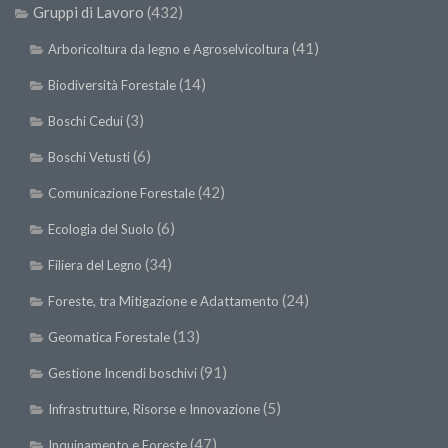
e
SISEF Notebook (Rassegna Stampa)
Gruppi di Lavoro
(432)
SISEF Eventi
(41)
Arboricoltura da legno e Agroselvicoltura
SISEF@Facebook
(14)
Biodiversità Forestale
@SISEF Tweets
(3)
Boschi Cedui
@ForestTweeting
(6)
Boschi Vetusti
SISEF Publishing
(42)
Comunicazione Forestale
Redazione SISEF.ORG
(6)
Ecologia del Suolo
Credits
(34)
Filiera del Legno
(24)
Foreste, tra Mitigazione e Adattamento
(13)
Geomatica Forestale
(91)
Gestione Incendi boschivi
(5)
Infrastrutture, Risorse e Innovazione
(47)
Inquinamento e Foreste