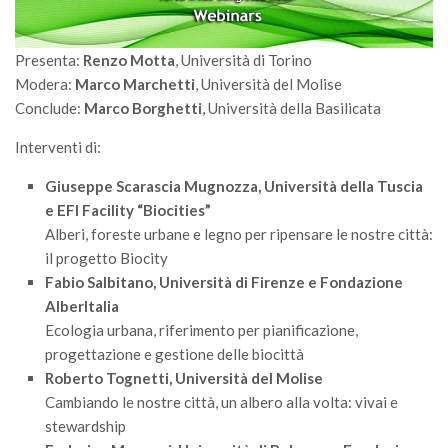
GdL Gestione Incendi Boschivi
GdL Verde Urbano
Presenta:
Renzo Motta
, Università di Torino
GdL Comunicazione Forestale
Modera:
Marco Marchetti
, Università del Molise
GdL Foreste, Mitigazione, Adattamento
Conclude:
Marco Borghetti
, Università della Basilicata
GdL Infrastrutture, Risorse, Innovazione
Interventi di:
GdL Boschi Vetusti
Giuseppe Scarascia Mugnozza, Università della Tuscia
GdL “TreeTalkers”
e EFI Facility “Biocities”
GdL Boschi Cedui
Alberi, foreste urbane e legno per ripensare le nostre città:
il progetto Biocity
News
Fabio Salbitano, Università di Firenze e Fondazione
Post Recenti
AlberItalia
Ecologia urbana, riferimento per pianificazione,
Ricevi la SISEF Newsletter
progettazione e gestione delle biocittà
Avvisi
Roberto Tognetti, Università del Molise
Cambiando le nostre città, un albero alla volta: vivai e
Borse di Studio
stewardship
Call for Papers