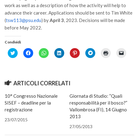
Premi SISEF
work as well as a description of how the activity will help to
XV Congresso (Sassari 2026)
advance their career. Applications should be sent to Tim White
(
tsw113@psu.edu
) by
April 3
, 2023. Decisions will be made
XIV Congresso (Padova 2024)
before May 2022.
XIII Congresso (Orvieto 2022)
Condividi:
XII Congresso (Palermo 2019)
Click
Fai
Fai
Fai
Fai
Fai
Fai
Fai
XI Congresso (Roma 2017)
to
clic
clic
clic
clic
clic
clic
clic
share
per
per
qui
qui
per
qui
per
X Congresso (Firenze 2015)
on
condividere
condividere
per
per
condividere
per
inviare
Twitter
su
su
condividere
condividere
su
stampare
un
(Si
Facebook
WhatsApp
su
su
Telegram
(Si
link
IX Congresso (Bolzano 2013)
apre
(Si
(Si
LinkedIn
Pinterest
(Si
apre
a
in
apre
apre
(Si
(Si
apre
in
un
ARTICOLI CORRELATI
VIII Congresso (Rende 2011)
una
in
in
apre
apre
in
una
amico
nuova
una
una
in
in
una
nuova
via
finestra)
nuova
nuova
una
una
nuova
finestra)
e-
VII Congresso (Isernia 2009)
10° Congresso Nazionale
Giornata di Studio: “Quali
finestra)
finestra)
nuova
nuova
finestra)
mail
finestra)
finestra)
(Si
SISEF – deadline per la
responsabilità per il bosco?”
VI Congresso (Arezzo 2007)
apre
in
registrazione
Vallombrosa (FI), 14 Giugno
una
V Congresso (Torino 2003)
2013
nuova
23/07/2015
finestra
IV Congresso (Potenza 2003)
27/05/2013
III Congresso (Viterbo 2001)