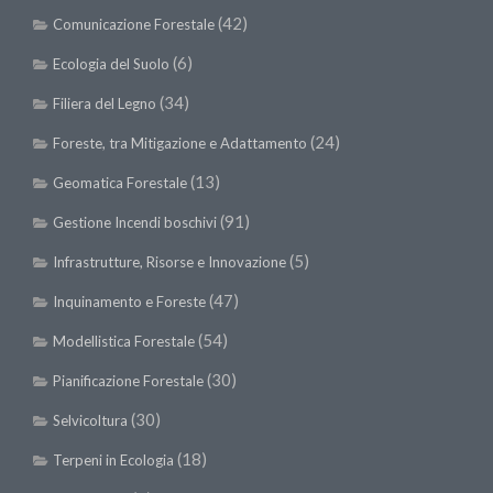
SISEF Notebook (Rassegna Stampa)
(42)
Comunicazione Forestale
SISEF Eventi
(6)
Ecologia del Suolo
SISEF@Facebook
(34)
Filiera del Legno
@SISEF Tweets
(24)
Foreste, tra Mitigazione e Adattamento
@ForestTweeting
(13)
Geomatica Forestale
SISEF Publishing
(91)
Gestione Incendi boschivi
Redazione SISEF.ORG
(5)
Credits
Infrastrutture, Risorse e Innovazione
(47)
Inquinamento e Foreste
(54)
Modellistica Forestale
(30)
Pianificazione Forestale
(30)
Selvicoltura
(18)
Terpeni in Ecologia