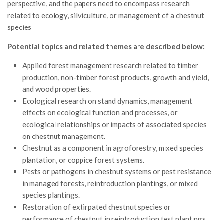
GdL Gestione Incendi Boschivi
perspective, and the papers need to encompass research
related to ecology, silviculture, or management of a chestnut
GdL Verde Urbano
species
GdL Comunicazione Forestale
Potential topics and related themes are described below:
GdL Foreste, Mitigazione, Adattamento
Applied forest management research related to timber
GdL Infrastrutture, Risorse, Innovazione
production, non-timber forest products, growth and yield,
GdL Boschi Vetusti
and wood properties.
GdL “TreeTalkers”
Ecological research on stand dynamics, management
effects on ecological function and processes, or
GdL Boschi Cedui
ecological relationships or impacts of associated species
News
on chestnut management.
Chestnut as a component in agroforestry, mixed species
Post Recenti
plantation, or coppice forest systems.
Ricevi la SISEF Newsletter
Pests or pathogens in chestnut systems or pest resistance
Avvisi
in managed forests, reintroduction plantings, or mixed
species plantings.
Borse di Studio
Restoration of extirpated chestnut species or
Call for Papers
performance of chestnut in reintroduction test plantings.