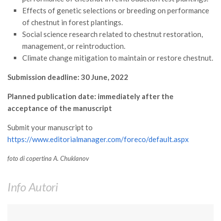
Call for Proposals
Effects of genetic selections or breeding on performance
of chestnut in forest plantings.
Comunicati
Social science research related to chestnut restoration,
Congressi
management, or reintroduction.
Climate change mitigation to maintain or restore chestnut.
Convegni
Corsi di Aggiornamento
Submission deadline: 30 June, 2022
Corsi di Specializzazione
Planned publication date: immediately after the
Giornate di Studio
acceptance of the manuscript
Opportunità di Lavoro
Submit your manuscript to
https://www.editorialmanager.com/foreco/default.aspx
Rassegne
Reports
foto di copertina A. Chuklanov
Simposii
Info Autori
Congressi
Pagina Congressi