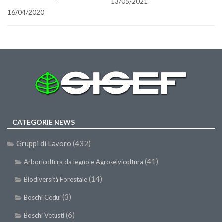
13/05/2021
II Congresso (Bologna 1999)
16/04/2020
I Congresso (Padova 1997)
Redazione
Pagina Principale
Editoriali
Pillole di Scienze Forestali
Highlights
CATEGORIE NEWS
#FOCUSINCENDI
Cartella Stampa
Gruppi di Lavoro
(432)
Comunicati
(41)
Arboricoltura da legno e Agroselvicoltura
Infografiche
(14)
Biodiversità Forestale
Video
(3)
Boschi Cedui
PDF
(6)
Boschi Vetusti