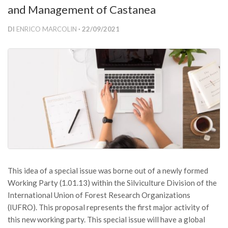
and Management of Castanea
Versamento Quote di Iscrizione
Gruppi di Lavoro
DI
ENRICO MARCOLIN
· 22/09/2021
Lista dei Gruppi di Lavoro SISEF
GdL Inquinamento e Foreste
GdL Terpeni in Ecologia
GdL Biodiversità Forestale
GdL Arboricoltura da Legno e Agroselvicoltura
GdL Modellistica Forestale
GdL Selvicoltura
GdL Ecologia del Suolo
This idea of a special issue was borne out of a newly formed
GdL Pianificazione Forestale
Working Party (1.01.13) within the Silviculture Division of the
International Union of Forest Research Organizations
GdL Geomatica Forestale
(IUFRO). This proposal represents the first major activity of
GdL Filiera del legno
this new working party. This special issue will have a global