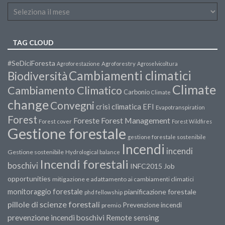
TAG CLOUD
#SeDiciForesta
Agroforestazione
Agroforestry
Agroselvicoltura
Cambiamenti climatici
Biodiversità
Climate
Cambiamento Climatico
Carbonio
Climate
change
Convegni
crisi climatica
EFI
Evapotranspiration
Forest
Forest Management
Foreste
Forest cover
Forest Wildfires
Gestione forestale
gestione forestale sostenibile
Incendi
incendi
Gestione sostenibile
Hydrological balance
Incendi forestali
boschivi
INFC2015
Job
opportunities
mitigazione e adattamento ai cambiamenti climatici
monitoraggio forestale
pianificazione forestale
phd fellowship
pillole di scienze forestali
Prevenzione incendi
premio
prevenzione incendi boschivi
Remote sensing