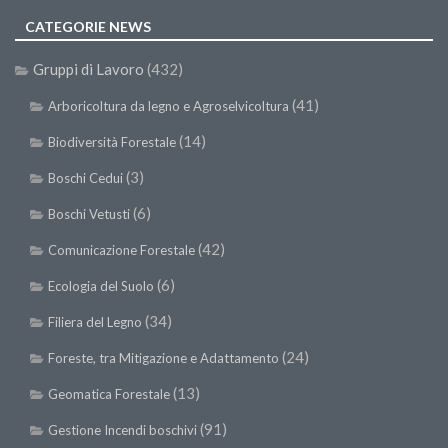
II Congresso (Bologna 1999)
CATEGORIE NEWS
I Congresso (Padova 1997)
Gruppi di Lavoro
(432)
Redazione
(41)
Arboricoltura da legno e Agroselvicoltura
Pagina Principale
(14)
Biodiversità Forestale
Editoriali
(3)
Boschi Cedui
Pillole di Scienze Forestali
(6)
Boschi Vetusti
Highlights
(42)
Comunicazione Forestale
#FOCUSINCENDI
(6)
Ecologia del Suolo
Cartella Stampa
(34)
Comunicati
Filiera del Legno
Infografiche
(24)
Foreste, tra Mitigazione e Adattamento
Video
(13)
Geomatica Forestale
PDF
(91)
Gestione Incendi boschivi