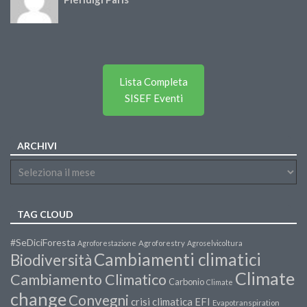
Lista Completa
SISEF Eventi
ARCHIVI
TAG CLOUD
#SeDiciForesta
Agroforestazione
Agroforestry
Agroselvicoltura
Cambiamenti climatici
Biodiversità
Climate
Cambiamento Climatico
Carbonio
Climate
change
Convegni
crisi climatica
EFI
Evapotranspiration