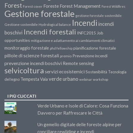
Forest
Forest Management
Foreste
Forest cover
Forest Wildfires
Gestione forestale
gestione forestale sostenibile
Incendi
incendi
Gestione sostenibile
Hydrological balance
Incendi forestali
boschivi
INFC2015
Job
opportunities
mitigazione e adattamento ai cambiamenti climatici
monitoraggio forestale
pianificazione forestale
phd fellowship
pillole di scienze forestali
Prevenzione incendi
premio
prevenzione incendi boschivi
Remote sensing
selvicoltura
servizi ecosistemici
Sostenibilità
Tecnologia
verde urbano
Tempesta Vaia
del legno
webinar
workshop
I PIÙ CLICCATI
Verde Urbano e Isole di Calore: Cosa Funziona
Davvero per Raffrescare le Città
Un gemello digitale delle foreste alpine per
conciliare rewilding e incendi