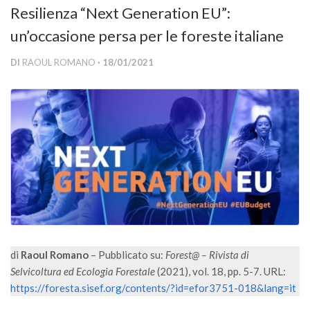
Resilienza “Next Generation EU”:
Versamento Quote di Iscrizione
un’occasione persa per le foreste italiane
Gruppi di Lavoro
Lista dei Gruppi di Lavoro SISEF
DI
RAOUL ROMANO
· 18/01/2021
GdL Inquinamento e Foreste
GdL Terpeni in Ecologia
GdL Biodiversità Forestale
GdL Arboricoltura da Legno e Agroselvicoltura
GdL Modellistica Forestale
GdL Selvicoltura
GdL Ecologia del Suolo
GdL Pianificazione Forestale
di
Raoul Romano
– Pubblicato su:
Forest@ – Rivista di
GdL Geomatica Forestale
Selvicoltura ed Ecologia Forestale
(2021), vol. 18, pp. 5-7. URL:
https://foresta.sisef.org/contents/?id=efor3751-018&lang=it
GdL Filiera del legno