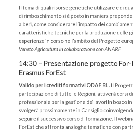
Il tema di quali risorse genetiche utilizzare e di qu
di rimboschimento si è posto in maniera prepondera
alberi, come considerare l’impatto dei cambiamenti 
caratteristiche tecniche per la produzione delle g
esperienze in corso nell’ambito del Progetto europ
Veneto Agricoltura in collaborazione con ANARF
14:30 – Presentazione progetto For-I
Erasmus ForEst
Valido per i crediti formativi ODAF BL.
Il Progett
partecipazione di tutte le Regioni, attiverà corsi 
professionale per la gestione dei lavori in bosco i
svolgerà prossimamente in Cansiglio coinvolgendo t
seguire il successivo corso di formazione. Il web
ForEst che affronta analoghe tematiche con partne