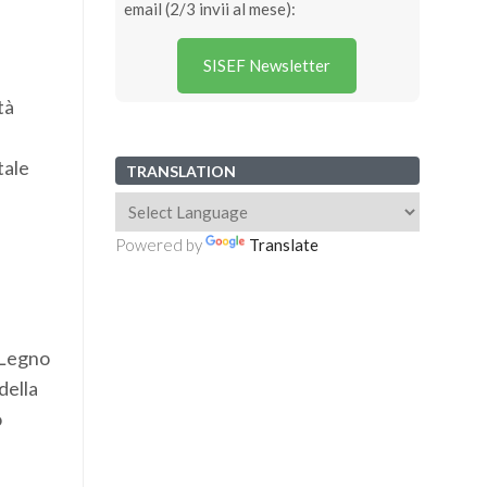
email (2/3 invii al mese):
SISEF Newsletter
tà
tale
TRANSLATION
Powered by
Translate
 Legno
della
o