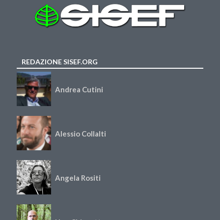
REDAZIONE SISEF.ORG
Andrea Cutini
Alessio Collalti
Angela Rositi