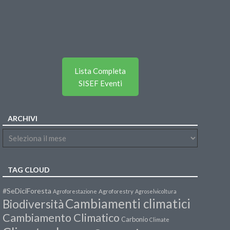
Lista Completa
SISEF Eventi
ARCHIVI
TAG CLOUD
#SeDiciForesta
Agroforestazione
Agroforestry
Agroselvicoltura
Cambiamenti climatici
Biodiversità
Cambiamento Climatico
Carbonio
Climate