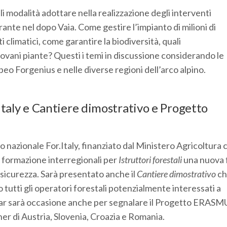
ali modalità adottare nella realizzazione degli interventi
nte nel dopo Vaia. Come gestire l’impianto di milioni di
climatici, come garantire la biodiversità, quali
iovani piante? Questi i temi in discussione considerando le
eo Forgenius e nelle diverse regioni dell’arco alpino.
taly e Cantiere dimostrativo e Progetto
o nazionale For.Italy, finanziato dal Ministero Agricoltura c
di formazione interregionali per
Istruttori forestali
una nuova 
n sicurezza. Sarà presentato anche il
Cantiere dimostrativo
ch
utti gli operatori forestali potenzialmente interessati a
inar sarà occasione anche per segnalare il Progetto ERASM
r di Austria, Slovenia, Croazia e Romania.