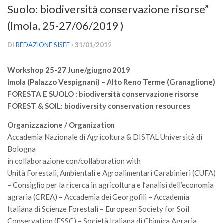
Suolo: biodiversità conservazione risorse”
Versamento Quote di Iscrizione
(Imola, 25-27/06/2019 )
Gruppi di Lavoro
Lista dei Gruppi di Lavoro SISEF
DI
REDAZIONE SISEF
· 31/01/2019
GdL Inquinamento e Foreste
Workshop 25-27 June/giugno 2019
GdL Terpeni in Ecologia
Imola (Palazzo Vespignani) – Alto Reno Terme (Granaglione)
GdL Biodiversità Forestale
FORESTA E SUOLO : biodiversità conservazione risorse
FOREST & SOIL: biodiversity conservation resources
GdL Arboricoltura da Legno e Agroselvicoltura
Organizzazione / Organization
GdL Modellistica Forestale
Accademia Nazionale di Agricoltura & DISTAL Università di
GdL Selvicoltura
Bologna
GdL Ecologia del Suolo
in collaborazione con/collaboration with
Unità Forestali, Ambientali e Agroalimentari Carabinieri (CUFA)
GdL Pianificazione Forestale
– Consiglio per la ricerca in agricoltura e l’analisi dell’economia
GdL Geomatica Forestale
agraria (CREA) – Accademia dei Georgofili – Accademia
GdL Filiera del legno
Italiana di Scienze Forestali – European Society for Soil
Conservation (ESSC) – Società Italiana di Chimica Agraria