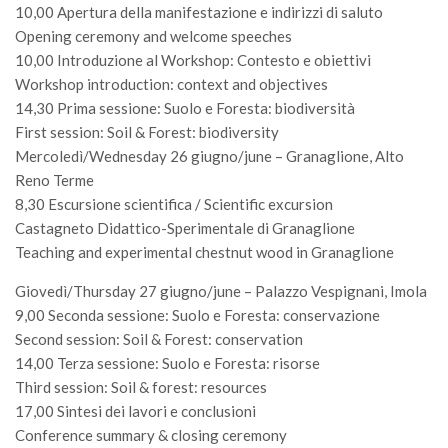
SISEF Notebook (Rassegna Stampa)
10,00 Apertura della manifestazione e indirizzi di saluto
Opening ceremony and welcome speeches
SISEF Eventi
10,00 Introduzione al Workshop: Contesto e obiettivi
SISEF@Facebook
Workshop introduction: context and objectives
@SISEF Tweets
14,30 Prima sessione: Suolo e Foresta: biodiversità
First session: Soil & Forest: biodiversity
@ForestTweeting
Mercoledì/Wednesday 26 giugno/june – Granaglione, Alto
SISEF Publishing
Reno Terme
8,30 Escursione scientifica / Scientific excursion
Redazione SISEF.ORG
Castagneto Didattico-Sperimentale di Granaglione
Credits
Teaching and experimental chestnut wood in Granaglione
Giovedì/Thursday 27 giugno/june – Palazzo Vespignani, Imola
9,00 Seconda sessione: Suolo e Foresta: conservazione
Second session: Soil & Forest: conservation
14,00 Terza sessione: Suolo e Foresta: risorse
Third session: Soil & forest: resources
17,00 Sintesi dei lavori e conclusioni
Conference summary & closing ceremony