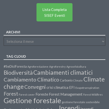
Lista Completa
SISEF Eventi
ARCHIVI
TAG CLOUD
#SeDiciForesta
Agroforestazione
Agroforestry
Agroselvicoltura
Cambiamenti climatici
Biodiversità
Climate
Cambiamento Climatico
Carbonio
Climate
change
Convegni
crisi climatica
EFI
Evapotranspiration
Forest
Forest Management
Foreste
Forest cover
Forest Wildfires
Gestione forestale
gestione forestale sostenibile
Incendi
incendi