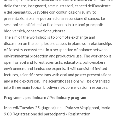
II Congresso (Bologna 1999)
delle foreste, insegnanti, amministratori, esperti dell’ambiente
e del paesaggio. Si svolge con comunicazioni su invito,
I Congresso (Padova 1997)
presentazioni orali e poster ed una escursione di campo. Le
Redazione
sessioni scientifiche si articoleranno in tre temi principali:
biodiversità, conservazione, risorse.
Pagina Principale
The aim of the workshop is to promote exchange and
Editoriali
discussion on the complex processes in plant-soil relationships
of forestry ecosystems, in a perspective of balance between
Pillole di Scienze Forestali
environmental protection and productive use. The workshop is
Highlights
open for soil and forest scientists, educators, policymakers,
#FOCUSINCENDI
environment and landscape experts. It will consist of invited
lectures, scientific sessions with oral and poster presentations
Cartella Stampa
and a field excursion. The scientific sessions will be organized
Comunicati
into three main topics: biodiversity, conservation, resources.
Infografiche
Programma preliminare / Preliminary program
Video
Martedì/Tuesday 25 giugno/june – Palazzo Vespignani, Imola
PDF
9,00 Registrazione dei partecipanti / Registration