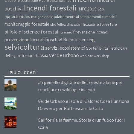
Gestione sostenibile
Hydrological balance
Incendi forestali
boschivi
INFC2015
Job
opportunities
mitigazione e adattamento ai cambiamenti climatici
monitoraggio forestale
pianificazione forestale
phd fellowship
pillole di scienze forestali
Prevenzione incendi
premio
prevenzione incendi boschivi
Remote sensing
selvicoltura
servizi ecosistemici
Sostenibilità
Tecnologia
verde urbano
Tempesta Vaia
del legno
webinar
workshop
I PIÙ CLICCATI
Un gemello digitale delle foreste alpine per
conciliare rewilding e incendi
Verde Urbano e Isole di Calore: Cosa Funziona
Davvero per Raffrescare le Città
California in fiamme. Storia di un fuoco fuori
scala