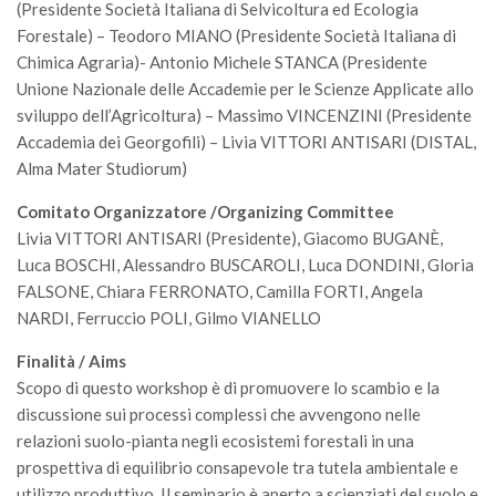
Premi SISEF
(Presidente Società Italiana di Selvicoltura ed Ecologia
Forestale) – Teodoro MIANO (Presidente Società Italiana di
XV Congresso (Sassari 2026)
Chimica Agraria)- Antonio Michele STANCA (Presidente
XIV Congresso (Padova 2024)
Unione Nazionale delle Accademie per le Scienze Applicate allo
sviluppo dell’Agricoltura) – Massimo VINCENZINI (Presidente
XIII Congresso (Orvieto 2022)
Accademia dei Georgofili) – Livia VITTORI ANTISARI (DISTAL,
XII Congresso (Palermo 2019)
Alma Mater Studiorum)
XI Congresso (Roma 2017)
Comitato Organizzatore /Organizing Committee
X Congresso (Firenze 2015)
Livia VITTORI ANTISARI (Presidente), Giacomo BUGANÈ,
IX Congresso (Bolzano 2013)
Luca BOSCHI, Alessandro BUSCAROLI, Luca DONDINI, Gloria
FALSONE, Chiara FERRONATO, Camilla FORTI, Angela
VIII Congresso (Rende 2011)
NARDI, Ferruccio POLI, Gilmo VIANELLO
VII Congresso (Isernia 2009)
Finalità / Aims
VI Congresso (Arezzo 2007)
Scopo di questo workshop è di promuovere lo scambio e la
V Congresso (Torino 2003)
discussione sui processi complessi che avvengono nelle
relazioni suolo-pianta negli ecosistemi forestali in una
IV Congresso (Potenza 2003)
prospettiva di equilibrio consapevole tra tutela ambientale e
III Congresso (Viterbo 2001)
utilizzo produttivo. Il seminario è aperto a scienziati del suolo e