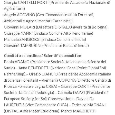
Giorgio CANTELLI FORTI (Presidente Accademia Nazionale di
Call for Proposals
Agricoltura)
Comunicati
Angelo AGOVINO (Gen. Comandante Unità Forestali,
Ambientali e Agroalimentari Carabinieri)
Congressi
Giovanni MOLARI (Direttore DISTAL, Università di Bologna)
Convegni
Giuseppe NANNI (Sindaco Comune Alto Reno Terme)
Corsi di Aggiornamento
Manuela SANGIORGI (Sindaco Comune di Imola)
Giovanni TAMBURINI (Presidente Banca di Imola)
Corsi di Specializzazione
Comitato scientifico / Scientific committee
Giornate di Studio
Paola ADAMO (Presidente Società Italiana della Scienza del
Opportunità di Lavoro
Suolo) – Anna BENEDETTI (National Focal Point Global Soil
Rassegne
Partnership) – Orazio CIANCIO (Presidente Accademia Italiana
di Scienze Forestali) – Piermaria CORONA (Direttore Centro di
Reports
Ricerca Foreste e Legno CREA) – Giuseppe CORTI (Presidente
Simposii
Società Italiana di Pedologia) – Carmelo DAZZI (President of
European Society for Soil Conservation) – Davide De
Congressi
LAURENTIS (Vice Comandante CUFA) – Federico MAGNANI
Pagina Congressi
(DISTAL, Alma Mater Studiorum), Marco MARCHETTI