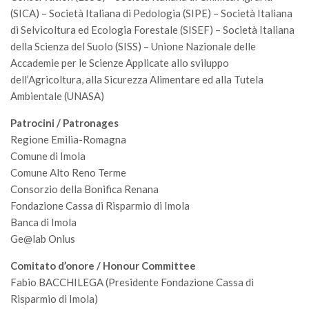
GdL Gestione Incendi Boschivi
(SICA) – Società Italiana di Pedologia (SIPE) – Società Italiana
GdL Verde Urbano
di Selvicoltura ed Ecologia Forestale (SISEF) – Società Italiana
della Scienza del Suolo (SISS) – Unione Nazionale delle
GdL Comunicazione Forestale
Accademie per le Scienze Applicate allo sviluppo
GdL Foreste, Mitigazione, Adattamento
dell’Agricoltura, alla Sicurezza Alimentare ed alla Tutela
GdL Infrastrutture, Risorse, Innovazione
Ambientale (UNASA)
GdL Boschi Vetusti
Patrocini / Patronages
GdL “TreeTalkers”
Regione Emilia-Romagna
Comune di Imola
GdL Boschi Cedui
Comune Alto Reno Terme
News
Consorzio della Bonifica Renana
Fondazione Cassa di Risparmio di Imola
Post Recenti
Banca di Imola
Ricevi la SISEF Newsletter
Ge@lab Onlus
Avvisi
Comitato d’onore / Honour Committee
Borse di Studio
Fabio BACCHILEGA (Presidente Fondazione Cassa di
Risparmio di Imola)
Call for Papers