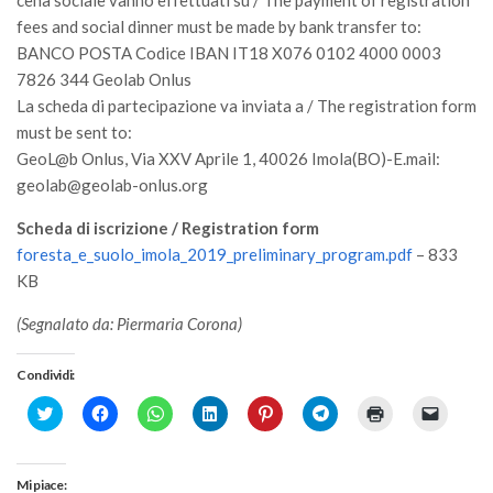
cena sociale vanno effettuati su / The payment of registration
fees and social dinner must be made by bank transfer to:
BANCO POSTA Codice IBAN IT18 X076 0102 4000 0003
7826 344 Geolab Onlus
La scheda di partecipazione va inviata a / The registration form
must be sent to:
GeoL@b Onlus, Via XXV Aprile 1, 40026 Imola(BO)-E.mail:
geolab@geolab-onlus.org
Scheda di iscrizione / Registration form
foresta_e_suolo_imola_2019_preliminary_program.pdf
– 833
KB
(Segnalato da: Piermaria Corona)
Condividi:
Click
Fai
Fai
Fai
Fai
Fai
Fai
Fai
to
clic
clic
clic
clic
clic
clic
clic
share
per
per
qui
qui
per
qui
per
on
condividere
condividere
per
per
condividere
per
inviare
Twitter
su
su
condividere
condividere
su
stampare
un
(Si
Facebook
WhatsApp
su
su
Telegram
(Si
link
Mi piace: