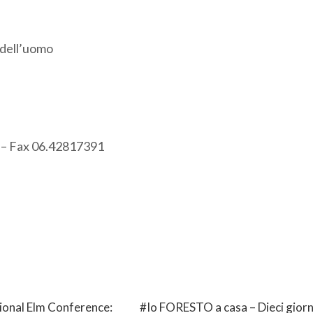
e dell’uomo
7 – Fax 06.42817391
ional Elm Conference:
#Io FORESTO a casa – Dieci giorni