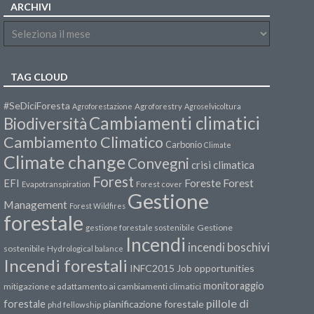
ARCHIVI
TAG CLOUD
#SeDiciForesta
Agroforestazione
Agroforestry
Agroselvicoltura
Cambiamenti climatici
Biodiversità
Cambiamento Climatico
Carbonio
Climate
Climate change
Convegni
crisi climatica
Forest
Forest
EFI
Foreste
Evapotranspiration
Forest cover
Gestione
Management
Forest Wildfires
forestale
Gestione
gestione forestale sostenibile
Incendi
incendi boschivi
sostenibile
Hydrological balance
Incendi forestali
INFC2015
Job opportunities
monitoraggio
mitigazione e adattamento ai cambiamenti climatici
pillole di
forestale
pianificazione forestale
phd fellowship