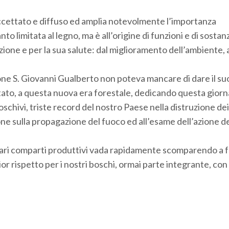
accettato e diffuso ed amplia notevolmente l’importanza
o limitata al legno, ma è all’origine di funzioni e di sostan
zione e per la sua salute: dal miglioramento dell’ambiente, a
ne S. Giovanni Gualberto non poteva mancare di dare il su
Stato, a questa nuova era forestale, dedicando questa giorn
boschivi, triste record del nostro Paese nella distruzione dei
sione sulla propagazione del fuoco ed all’esame dell’azione de
i vari comparti produttivi vada rapidamente scomparendo a 
or rispetto per i nostri boschi, ormai parte integrante, con 