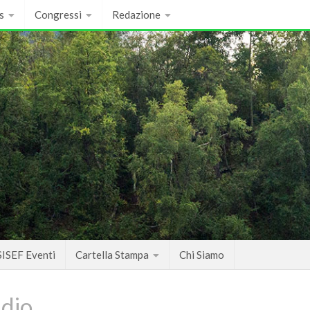
s
Congressi
Redazione
SISEF Eventi
Cartella Stampa
Chi Siamo
udio