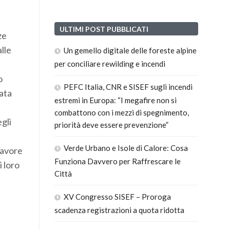
ULTIMI POST PUBBLICATI
ze
lle
Un gemello digitale delle foreste alpine
per conciliare rewilding e incendi
o
PEFC Italia, CNR e SISEF sugli incendi
ata
estremi in Europa: “I megafire non si
combattono con i mezzi di spegnimento,
gli
priorità deve essere prevenzione”
Verde Urbano e Isole di Calore: Cosa
favore
Funziona Davvero per Raffrescare le
i loro
Città
XV Congresso SISEF – Proroga
scadenza registrazioni a quota ridotta