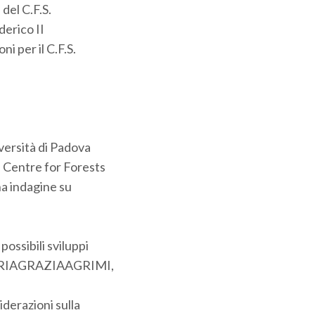
 del C.F.S.
erico II
i per il C.F.S.
rsità di Padova
entre for Forests
na indagine su
ossibili sviluppi
RIAGRAZIAAGRIMI,
derazioni sulla