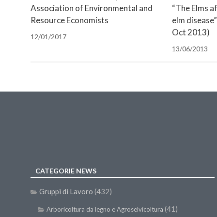
finestra)
finestra)
(Si
Association of Environmental and
“The Elms a
apre
in
Resource Economists
elm disease”
una
nuova
Oct 2013)
finestra)
12/01/2017
13/06/2013
CATEGORIE NEWS
Gruppi di Lavoro
(432)
(41)
Arboricoltura da legno e Agroselvicoltura