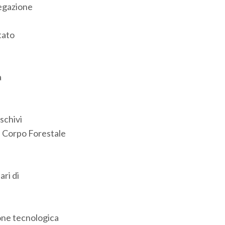
egazione
tato
a
schivi
Corpo Forestale
ari di
ione tecnologica