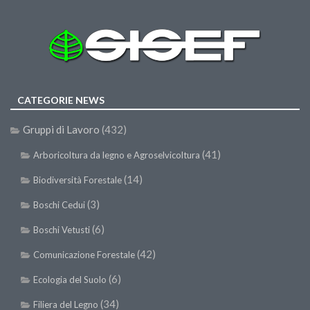
Premi SISEF
XV Congresso (Sassari 2026)
XIV Congresso (Padova 2024)
XIII Congresso (Orvieto 2022)
XII Congresso (Palermo 2019)
CATEGORIE NEWS
XI Congresso (Roma 2017)
Gruppi di Lavoro
(432)
X Congresso (Firenze 2015)
(41)
Arboricoltura da legno e Agroselvicoltura
IX Congresso (Bolzano 2013)
(14)
Biodiversità Forestale
VIII Congresso (Rende 2011)
(3)
Boschi Cedui
VII Congresso (Isernia 2009)
(6)
Boschi Vetusti
VI Congresso (Arezzo 2007)
(42)
V Congresso (Torino 2003)
Comunicazione Forestale
IV Congresso (Potenza 2003)
(6)
Ecologia del Suolo
III Congresso (Viterbo 2001)
(34)
Filiera del Legno