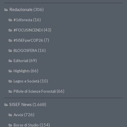
SISEF Notebook (Rassegna Stampa)
Redazionale
(306)
SISEF Eventi
(16)
#16foresta
SISEF@Facebook
(43)
@SISEF Tweets
#FOCUSINCENDI
@ForestTweeting
(7)
#SISEFperCOP26
SISEF Publishing
(16)
BLOGOSFERA
Redazione SISEF.ORG
(69)
Editoriali
Credits
(66)
Highlights
(10)
Legno e Società
(66)
Pillole di Scienze Forestali
SISEF News
(1.668)
(726)
Avvisi
(154)
Borse di Studio