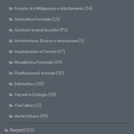
II Congresso (Bologna 1999)
(24)
Foreste, tra Mitigazione e Adattamento
I Congresso (Padova 1997)
(13)
Geomatica Forestale
Redazione
(91)
Gestione Incendi boschivi
Pagina Principale
(5)
Infrastrutture, Risorse e Innovazione
Editoriali
(47)
Inquinamento e Foreste
Pillole di Scienze Forestali
(54)
Modellistica Forestale
Highlights
(30)
Pianificazione Forestale
#FOCUSINCENDI
(30)
Selvicoltura
Cartella Stampa
(18)
Terpeni in Ecologia
Comunicati
(2)
TreeTalkers
Infografiche
(49)
Video
Verde Urbano
PDF
Recenti
(25)