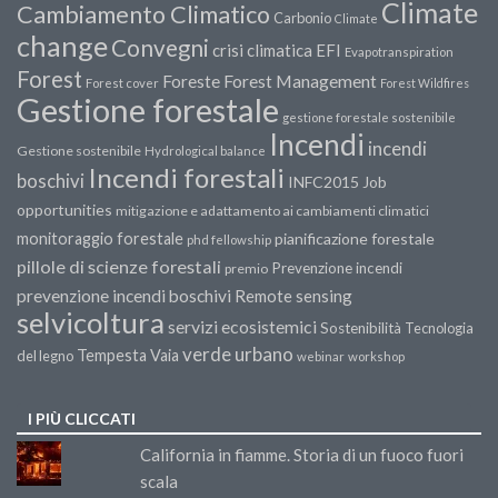
Climate
Cambiamento Climatico
Carbonio
Climate
change
Convegni
crisi climatica
EFI
Evapotranspiration
Forest
Forest Management
Foreste
Forest cover
Forest Wildfires
Gestione forestale
gestione forestale sostenibile
Incendi
incendi
Gestione sostenibile
Hydrological balance
Incendi forestali
boschivi
INFC2015
Job
opportunities
mitigazione e adattamento ai cambiamenti climatici
monitoraggio forestale
pianificazione forestale
phd fellowship
pillole di scienze forestali
Prevenzione incendi
premio
prevenzione incendi boschivi
Remote sensing
selvicoltura
servizi ecosistemici
Sostenibilità
Tecnologia
verde urbano
Tempesta Vaia
del legno
webinar
workshop
I PIÙ CLICCATI
California in fiamme. Storia di un fuoco fuori
scala