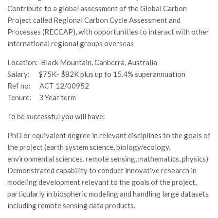
GdL Gestione Incendi Boschivi
Contribute to a global assessment of the Global Carbon
GdL Verde Urbano
Project called Regional Carbon Cycle Assessment and
Processes (RECCAP), with opportunities to interact with other
GdL Comunicazione Forestale
international regional groups overseas
GdL Foreste, Mitigazione, Adattamento
Location: Black Mountain, Canberra, Australia
GdL Infrastrutture, Risorse, Innovazione
Salary: $75K- $82K plus up to 15.4% superannuation
GdL Boschi Vetusti
Ref no: ACT 12/00952
GdL “TreeTalkers”
Tenure: 3 Year term
GdL Boschi Cedui
To be successful you will have:
News
PhD or equivalent degree in relevant disciplines to the goals of
the project (earth system science, biology/ecology,
Post Recenti
environmental sciences, remote sensing, mathematics, physics)
Ricevi la SISEF Newsletter
Demonstrated capability to conduct innovative research in
Avvisi
modeling development relevant to the goals of the project,
particularly in biospheric modeling and handling large datasets
Borse di Studio
including remote sensing data products.
Call for Papers