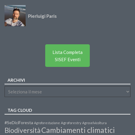
Pierluigi Paris
Lista Completa
SISEF Eventi
ARCHIVI
TAG CLOUD
#SeDiciForesta
Agroforestazione
Agroforestry
Agroselvicoltura
Cambiamenti climatici
Biodiversità