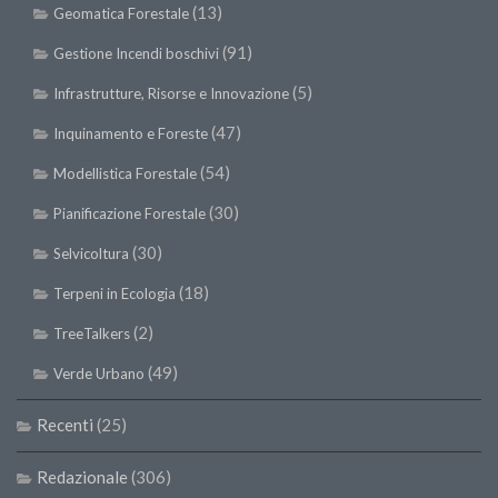
Premi SISEF
(13)
Geomatica Forestale
XV Congresso (Sassari 2026)
(91)
Gestione Incendi boschivi
XIV Congresso (Padova 2024)
(5)
Infrastrutture, Risorse e Innovazione
XIII Congresso (Orvieto 2022)
(47)
Inquinamento e Foreste
XII Congresso (Palermo 2019)
(54)
Modellistica Forestale
XI Congresso (Roma 2017)
(30)
Pianificazione Forestale
X Congresso (Firenze 2015)
(30)
Selvicoltura
IX Congresso (Bolzano 2013)
(18)
Terpeni in Ecologia
VIII Congresso (Rende 2011)
(2)
TreeTalkers
VII Congresso (Isernia 2009)
(49)
VI Congresso (Arezzo 2007)
Verde Urbano
V Congresso (Torino 2003)
Recenti
(25)
IV Congresso (Potenza 2003)
Redazionale
(306)
III Congresso (Viterbo 2001)