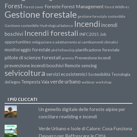
Forest
Forest Management
Foreste
Forest cover
Forest Wildfires
Gestione forestale
gestione forestale sostenibile
Incendi
incendi
Gestione sostenibile
Hydrological balance
Incendi forestali
boschivi
INFC2015
Job
opportunities
mitigazione e adattamento ai cambiamenti climatici
monitoraggio forestale
pianificazione forestale
phd fellowship
pillole di scienze forestali
Prevenzione incendi
premio
prevenzione incendi boschivi
Remote sensing
selvicoltura
servizi ecosistemici
Sostenibilità
Tecnologia
verde urbano
Tempesta Vaia
del legno
webinar
workshop
I PIÙ CLICCATI
Un gemello digitale delle foreste alpine per
conciliare rewilding e incendi
Verde Urbano e Isole di Calore: Cosa Funziona
Davvero per Raffrescare le Città