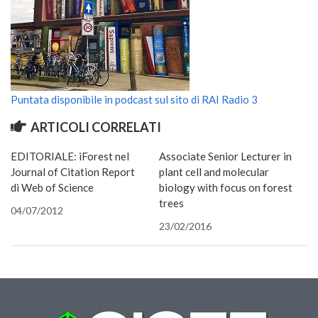
GdL Gestione Incendi Boschivi
GdL Verde Urbano
GdL Comunicazione Forestale
GdL Foreste, Mitigazione, Adattamento
GdL Infrastrutture, Risorse, Innovazione
Puntata disponibile in podcast sul sito di RAI Radio 3
GdL Boschi Vetusti
ARTICOLI CORRELATI
GdL “TreeTalkers”
EDITORIALE: iForest nel
Associate Senior Lecturer in
GdL Boschi Cedui
Journal of Citation Report
plant cell and molecular
di Web of Science
biology with focus on forest
News
trees
04/07/2012
Post Recenti
23/02/2016
Ricevi la SISEF Newsletter
Avvisi
Borse di Studio
Call for Papers