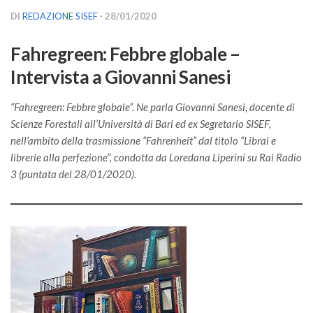
Versamento Quote di Iscrizione
DI
REDAZIONE SISEF
· 28/01/2020
Gruppi di Lavoro
Fahregreen: Febbre globale –
Lista dei Gruppi di Lavoro SISEF
Intervista a Giovanni Sanesi
GdL Inquinamento e Foreste
GdL Terpeni in Ecologia
“Fahregreen: Febbre globale”. Ne parla Giovanni Sanesi, docente di
Scienze Forestali all’Università di Bari ed ex Segretario SISEF,
GdL Biodiversità Forestale
nell’ambito della trasmissione “Fahrenheit” dal titolo “Librai e
GdL Arboricoltura da Legno e Agroselvicoltura
librerie alla perfezione”, condotta da Loredana Liperini su Rai Radio
3 (puntata del 28/01/2020).
GdL Modellistica Forestale
GdL Selvicoltura
GdL Ecologia del Suolo
GdL Pianificazione Forestale
GdL Geomatica Forestale
GdL Filiera del legno