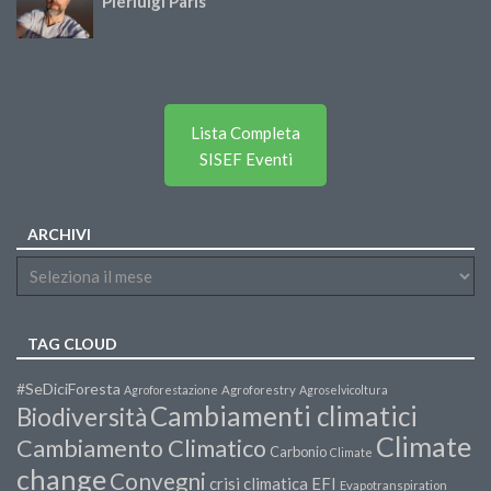
Pierluigi Paris
Lista Completa
SISEF Eventi
ARCHIVI
TAG CLOUD
#SeDiciForesta
Agroforestazione
Agroforestry
Agroselvicoltura
Cambiamenti climatici
Biodiversità
Climate
Cambiamento Climatico
Carbonio
Climate
change
Convegni
crisi climatica
EFI
Evapotranspiration