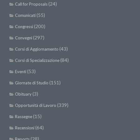
SISEF Notebook (Rassegna Stampa)
(24)
Call for Proposals
SISEF Eventi
(55)
Comunicati
SISEF@Facebook
(200)
Congressi
@SISEF Tweets
(297)
Convegni
@ForestTweeting
(43)
Corsi di Aggiornamento
SISEF Publishing
(84)
Corsi di Specializzazione
Redazione SISEF.ORG
(53)
Eventi
Credits
(151)
Giornate di Studio
(3)
Obituary
(339)
Opportunità di Lavoro
(15)
Rassegne
(64)
Recensioni
(28)
Reports