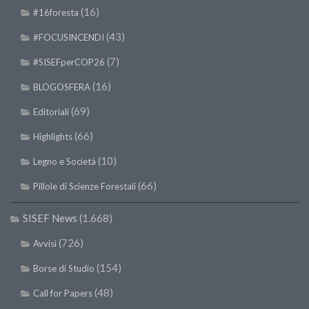
(16)
#16foresta
II Congresso (Bologna 1999)
I Congresso (Padova 1997)
(43)
#FOCUSINCENDI
Redazione
(7)
#SISEFperCOP26
Pagina Principale
(16)
BLOGOSFERA
Editoriali
(69)
Editoriali
Pillole di Scienze Forestali
(66)
Highlights
Highlights
(10)
Legno e Società
#FOCUSINCENDI
(66)
Pillole di Scienze Forestali
Cartella Stampa
SISEF News
(1.668)
Comunicati
(726)
Avvisi
Infografiche
(154)
Video
Borse di Studio
PDF
(48)
Call for Papers