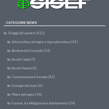
Call for Proposals
Comunicati
Congressi
CATEGORIE NEWS
Convegni
Gruppi di Lavoro
(432)
Corsi di Aggiornamento
(41)
Arboricoltura da legno e Agroselvicoltura
Corsi di Specializzazione
(14)
Biodiversità Forestale
Giornate di Studio
(3)
Boschi Cedui
Opportunità di Lavoro
(6)
Boschi Vetusti
Rassegne
(42)
Reports
Comunicazione Forestale
Simposii
(6)
Ecologia del Suolo
Congressi
(34)
Filiera del Legno
Pagina Congressi
(24)
Foreste, tra Mitigazione e Adattamento