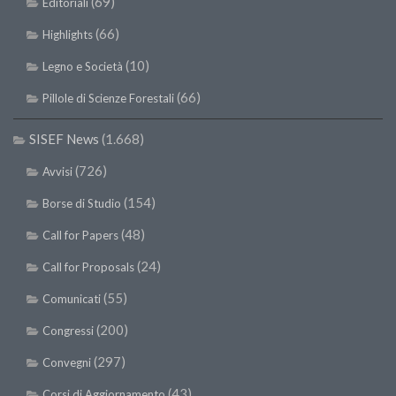
(69)
Editoriali
II Congresso (Bologna 1999)
(66)
Highlights
I Congresso (Padova 1997)
(10)
Legno e Società
Redazione
(66)
Pillole di Scienze Forestali
Pagina Principale
Editoriali
SISEF News
(1.668)
Pillole di Scienze Forestali
(726)
Avvisi
Highlights
(154)
Borse di Studio
#FOCUSINCENDI
(48)
Call for Papers
Cartella Stampa
(24)
Call for Proposals
Comunicati
(55)
Comunicati
Infografiche
(200)
Congressi
Video
(297)
Convegni
PDF
(43)
Corsi di Aggiornamento