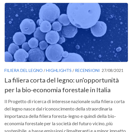
Versamento Quote di Iscrizione
Gruppi di Lavoro
Lista dei Gruppi di Lavoro SISEF
GdL Inquinamento e Foreste
GdL Terpeni in Ecologia
GdL Biodiversità Forestale
GdL Arboricoltura da Legno e Agroselvicoltura
FILIERA DEL LEGNO
/
HIGHLIGHTS
/
RECENSIONI
27/08/2021
GdL Modellistica Forestale
La filiera corta del legno: un’opportunità
GdL Selvicoltura
per la bio-economia forestale in Italia
GdL Ecologia del Suolo
Il Progetto di ricerca di interesse nazionale sulla filiera corta
GdL Pianificazione Forestale
del legno nasce dal riconoscimento della straordinaria
GdL Geomatica Forestale
importanza della filiera foresta-legno e quindi della bio-
GdL Filiera del legno
economia forestale per la società del futuro vicino, più
sostenibile, a basse emissioni climalteranti e a minor impatto