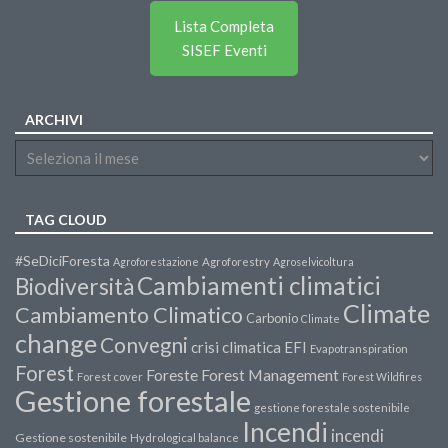
Lista Completa
SISEF Eventi
ARCHIVI
TAG CLOUD
#SeDiciForesta
Agroforestazione
Agroforestry
Agroselvicoltura
Cambiamenti climatici
Biodiversità
Climate
Cambiamento Climatico
Carbonio
Climate
change
Convegni
crisi climatica
EFI
Evapotranspiration
Forest
Forest Management
Foreste
Forest cover
Forest Wildfires
Gestione forestale
gestione forestale sostenibile
Incendi
incendi
Gestione sostenibile
Hydrological balance