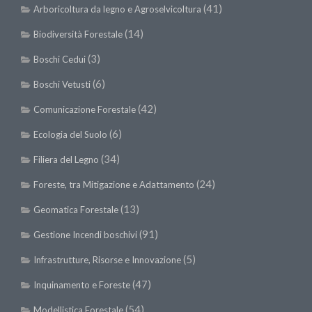
(41)
Arboricoltura da legno e Agroselvicoltura
Call for Proposals
(14)
Biodiversità Forestale
Comunicati
(3)
Congressi
Boschi Cedui
Convegni
(6)
Boschi Vetusti
Corsi di Aggiornamento
(42)
Comunicazione Forestale
Corsi di Specializzazione
(6)
Ecologia del Suolo
Giornate di Studio
(34)
Filiera del Legno
Opportunità di Lavoro
(24)
Foreste, tra Mitigazione e Adattamento
Rassegne
(13)
Geomatica Forestale
Reports
(91)
Gestione Incendi boschivi
Simposii
(5)
Infrastrutture, Risorse e Innovazione
Congressi
(47)
Inquinamento e Foreste
Pagina Congressi
(54)
Modellistica Forestale