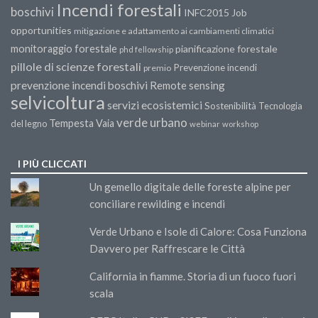
Incendi forestali
boschivi
INFC2015
Job
opportunities
mitigazione e adattamento ai cambiamenti climatici
monitoraggio forestale
pianificazione forestale
phd fellowship
pillole di scienze forestali
Prevenzione incendi
premio
prevenzione incendi boschivi
Remote sensing
selvicoltura
servizi ecosistemici
Sostenibilità
Tecnologia
verde urbano
Tempesta Vaia
del legno
webinar
workshop
I PIÙ CLICCATI
Un gemello digitale delle foreste alpine per
conciliare rewilding e incendi
Verde Urbano e Isole di Calore: Cosa Funziona
Davvero per Raffrescare le Città
California in fiamme. Storia di un fuoco fuori
scala