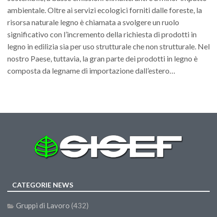
GdL Gestione Incendi Boschivi
ambientale. Oltre ai servizi ecologici forniti dalle foreste, la
GdL Verde Urbano
risorsa naturale legno è chiamata a svolgere un ruolo
GdL Comunicazione Forestale
significativo con l’incremento della richiesta di prodotti in
legno in edilizia sia per uso strutturale che non strutturale. Nel
GdL Foreste, Mitigazione, Adattamento
nostro Paese, tuttavia, la gran parte dei prodotti in legno è
GdL Infrastrutture, Risorse, Innovazione
composta da legname di importazione dall’estero…
GdL Boschi Vetusti
GdL “TreeTalkers”
GdL Boschi Cedui
News
Post Recenti
Ricevi la SISEF Newsletter
Avvisi
CATEGORIE NEWS
Borse di Studio
Gruppi di Lavoro
(432)
Call for Papers