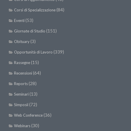
SISEF Notebook (Rassegna Stampa)
(84)
Corsi di Specializzazione
SISEF Eventi
(53)
Eventi
SISEF@Facebook
(151)
@SISEF Tweets
Giornate di Studio
@ForestTweeting
(3)
Obituary
SISEF Publishing
(339)
Opportunità di Lavoro
Redazione SISEF.ORG
(15)
Rassegne
Credits
(64)
Recensioni
(28)
Reports
(13)
Seminari
(72)
Simposii
(36)
Web Conference
(30)
Webinars