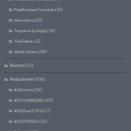
Premi SISEF
(30)
Pianificazione Forestale
XV Congresso (Sassari 2026)
(30)
Selvicoltura
XIV Congresso (Padova 2024)
(18)
XIII Congresso (Orvieto 2022)
Terpeni in Ecologia
XII Congresso (Palermo 2019)
(2)
TreeTalkers
XI Congresso (Roma 2017)
(49)
Verde Urbano
X Congresso (Firenze 2015)
Recenti
(25)
IX Congresso (Bolzano 2013)
VIII Congresso (Rende 2011)
Redazionale
(306)
VII Congresso (Isernia 2009)
(16)
#16foresta
VI Congresso (Arezzo 2007)
(43)
#FOCUSINCENDI
V Congresso (Torino 2003)
(7)
#SISEFperCOP26
IV Congresso (Potenza 2003)
(16)
BLOGOSFERA
III Congresso (Viterbo 2001)