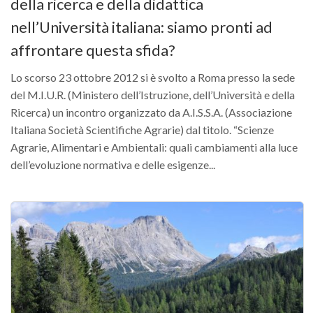
della ricerca e della didattica
Call for Proposals
nell’Università italiana: siamo pronti ad
Comunicati
affrontare questa sfida?
Congressi
Lo scorso 23 ottobre 2012 si è svolto a Roma presso la sede
Convegni
del M.I.U.R. (Ministero dell’Istruzione, dell’Università e della
Corsi di Aggiornamento
Ricerca) un incontro organizzato da A.I.S.S.A. (Associazione
Corsi di Specializzazione
Italiana Società Scientifiche Agrarie) dal titolo. “Scienze
Agrarie, Alimentari e Ambientali: quali cambiamenti alla luce
Giornate di Studio
dell’evoluzione normativa e delle esigenze...
Opportunità di Lavoro
Rassegne
Reports
Simposii
Congressi
Pagina Congressi