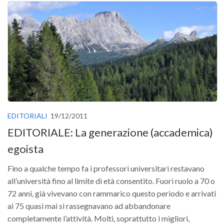
SISEF Notebook (Rassegna Stampa)
SISEF Eventi
SISEF@Facebook
@SISEF Tweets
@ForestTweeting
SISEF Publishing
Redazione SISEF.ORG
EDITORIALI
19/12/2011
Credits
EDITORIALE: La generazione (accademica)
egoista
Fino a qualche tempo fa i professori universitari restavano
all’università fino al limite di età consentito. Fuori ruolo a 70 o
72 anni, già vivevano con rammarico questo periodo e arrivati
ai 75 quasi mai si rassegnavano ad abbandonare
completamente l’attività. Molti, soprattutto i migliori,