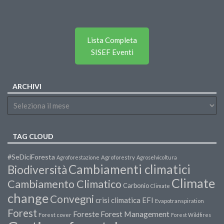
Lista Completa
SISEF Eventi
ARCHIVI
TAG CLOUD
#SeDiciForesta
Agroforestazione
Agroforestry
Agroselvicoltura
Cambiamenti climatici
Biodiversità
Climate
Cambiamento Climatico
Carbonio
Climate
change
Convegni
crisi climatica
EFI
Evapotranspiration
Forest
Forest Management
Foreste
Forest cover
Forest Wildfires