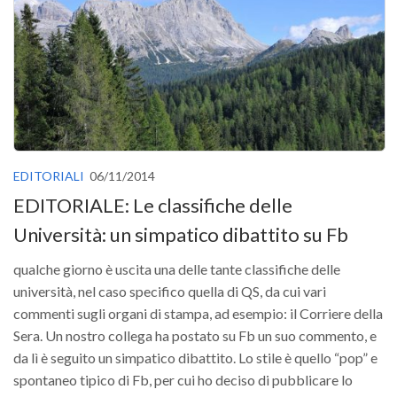
Versamento Quote di Iscrizione
Gruppi di Lavoro
Lista dei Gruppi di Lavoro SISEF
GdL Inquinamento e Foreste
GdL Terpeni in Ecologia
GdL Biodiversità Forestale
EDITORIALI
06/11/2014
GdL Arboricoltura da Legno e Agroselvicoltura
EDITORIALE: Le classifiche delle
GdL Modellistica Forestale
Università: un simpatico dibattito su Fb
GdL Selvicoltura
qualche giorno è uscita una delle tante classifiche delle
GdL Ecologia del Suolo
università, nel caso specifico quella di QS, da cui vari
GdL Pianificazione Forestale
commenti sugli organi di stampa, ad esempio: il Corriere della
Sera. Un nostro collega ha postato su Fb un suo commento, e
GdL Geomatica Forestale
da lì è seguito un simpatico dibattito. Lo stile è quello “pop” e
GdL Filiera del legno
spontaneo tipico di Fb, per cui ho deciso di pubblicare lo