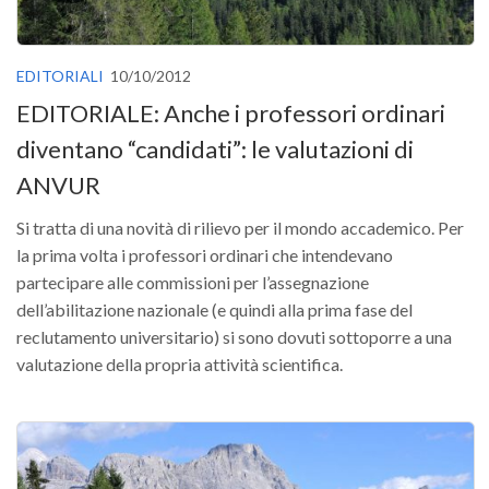
Premi SISEF
XV Congresso (Sassari 2026)
EDITORIALI
10/10/2012
XIV Congresso (Padova 2024)
EDITORIALE: Anche i professori ordinari
XIII Congresso (Orvieto 2022)
diventano “candidati”: le valutazioni di
XII Congresso (Palermo 2019)
ANVUR
XI Congresso (Roma 2017)
X Congresso (Firenze 2015)
Si tratta di una novità di rilievo per il mondo accademico. Per
la prima volta i professori ordinari che intendevano
IX Congresso (Bolzano 2013)
partecipare alle commissioni per l’assegnazione
VIII Congresso (Rende 2011)
dell’abilitazione nazionale (e quindi alla prima fase del
VII Congresso (Isernia 2009)
reclutamento universitario) si sono dovuti sottoporre a una
valutazione della propria attività scientifica.
VI Congresso (Arezzo 2007)
V Congresso (Torino 2003)
IV Congresso (Potenza 2003)
III Congresso (Viterbo 2001)