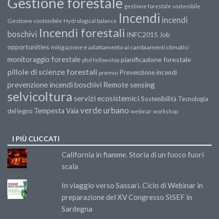
Gestione forestale
gestione forestale sostenibile
Incendi
incendi
Gestione sostenibile
Hydrological balance
Incendi forestali
boschivi
INFC2015
Job
opportunities
mitigazione e adattamento ai cambiamenti climatici
monitoraggio forestale
pianificazione forestale
phd fellowship
pillole di scienze forestali
Prevenzione incendi
premio
prevenzione incendi boschivi
Remote sensing
selvicoltura
servizi ecosistemici
Sostenibilità
Tecnologia
verde urbano
Tempesta Vaia
del legno
webinar
workshop
I PIÙ CLICCATI
California in fiamme. Storia di un fuoco fuori
scala
In viaggio verso Sassari. Ciclo di Webinar in
preparazione del XV Congresso SISEF in
Sardegna