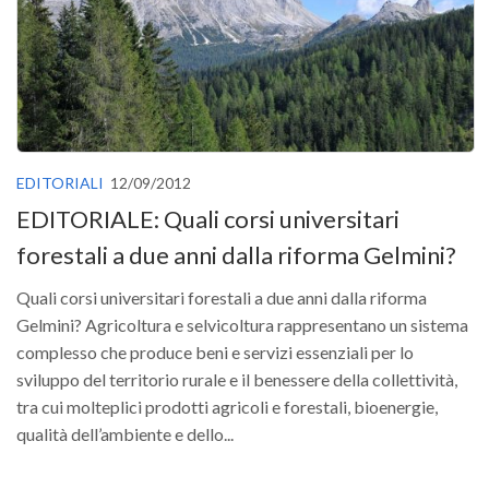
II Congresso (Bologna 1999)
I Congresso (Padova 1997)
Redazione
Pagina Principale
Editoriali
EDITORIALI
12/09/2012
Pillole di Scienze Forestali
EDITORIALE: Quali corsi universitari
Highlights
forestali a due anni dalla riforma Gelmini?
#FOCUSINCENDI
Quali corsi universitari forestali a due anni dalla riforma
Cartella Stampa
Gelmini? Agricoltura e selvicoltura rappresentano un sistema
complesso che produce beni e servizi essenziali per lo
Comunicati
sviluppo del territorio rurale e il benessere della collettività,
Infografiche
tra cui molteplici prodotti agricoli e forestali, bioenergie,
Video
qualità dell’ambiente e dello...
PDF