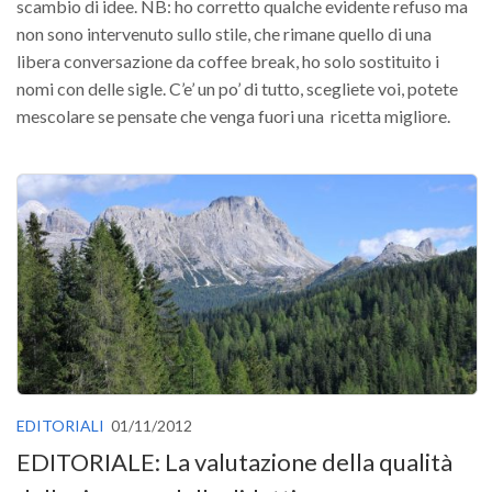
GdL Gestione Incendi Boschivi
scambio di idee. NB: ho corretto qualche evidente refuso ma
non sono intervenuto sullo stile, che rimane quello di una
GdL Verde Urbano
libera conversazione da coffee break, ho solo sostituito i
GdL Comunicazione Forestale
nomi con delle sigle. C’e’ un po’ di tutto, scegliete voi, potete
GdL Foreste, Mitigazione, Adattamento
mescolare se pensate che venga fuori una ricetta migliore.
GdL Infrastrutture, Risorse, Innovazione
GdL Boschi Vetusti
GdL “TreeTalkers”
GdL Boschi Cedui
News
Post Recenti
Ricevi la SISEF Newsletter
Avvisi
EDITORIALI
01/11/2012
Borse di Studio
EDITORIALE: La valutazione della qualità
Call for Papers