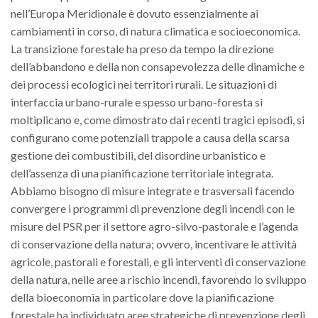
GdL Gestione Incendi Boschivi
nell’Europa Meridionale è dovuto essenzialmente ai
GdL Verde Urbano
cambiamenti in corso, di natura climatica e socioeconomica.
GdL Comunicazione Forestale
La transizione forestale ha preso da tempo la direzione
dell’abbandono e della non consapevolezza delle dinamiche e
GdL Foreste, Mitigazione, Adattamento
dei processi ecologici nei territori rurali. Le situazioni di
GdL Infrastrutture, Risorse, Innovazione
interfaccia urbano-rurale e spesso urbano-foresta si
GdL Boschi Vetusti
moltiplicano e, come dimostrato dai recenti tragici episodi, si
configurano come potenziali trappole a causa della scarsa
GdL “TreeTalkers”
gestione dei combustibili, del disordine urbanistico e
GdL Boschi Cedui
dell’assenza di una pianificazione territoriale integrata.
News
Abbiamo bisogno di misure integrate e trasversali facendo
convergere i programmi di prevenzione degli incendi con le
Post Recenti
misure del PSR per il settore agro-silvo-pastorale e l’agenda
Ricevi la SISEF Newsletter
di conservazione della natura; ovvero, incentivare le attività
agricole, pastorali e forestali, e gli interventi di conservazione
Avvisi
della natura, nelle aree a rischio incendi, favorendo lo sviluppo
Borse di Studio
della bioeconomia in particolare dove la pianificazione
Call for Papers
forestale ha individuato aree strategiche di prevenzione degli