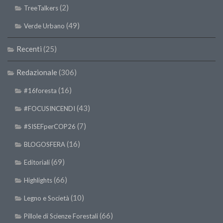
(2)
TreeTalkers
II Congresso (Bologna 1999)
(49)
I Congresso (Padova 1997)
Verde Urbano
Redazione
Recenti
(25)
Pagina Principale
Redazionale
(306)
Editoriali
(16)
#16foresta
Pillole di Scienze Forestali
(43)
#FOCUSINCENDI
Highlights
(7)
#SISEFperCOP26
#FOCUSINCENDI
Cartella Stampa
(16)
BLOGOSFERA
Comunicati
(69)
Editoriali
Infografiche
(66)
Highlights
Video
(10)
Legno e Società
PDF
(66)
Pillole di Scienze Forestali