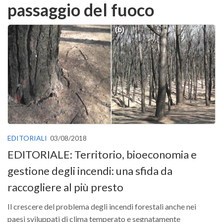
passaggio del fuoco
Versamento Quote di Iscrizione
Gruppi di Lavoro
Lista dei Gruppi di Lavoro SISEF
GdL Inquinamento e Foreste
GdL Terpeni in Ecologia
GdL Biodiversità Forestale
GdL Arboricoltura da Legno e Agroselvicoltura
GdL Modellistica Forestale
EDITORIALI
03/08/2018
GdL Selvicoltura
EDITORIALE: Territorio, bioeconomia e
GdL Ecologia del Suolo
gestione degli incendi: una sfida da
GdL Pianificazione Forestale
raccogliere al più presto
GdL Geomatica Forestale
GdL Filiera del legno
Il crescere del problema degli incendi forestali anche nei
paesi sviluppati di clima temperato e segnatamente