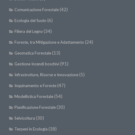
Premi SISEF
(42)
Comunicazione Forestale
XV Congresso (Sassari 2026)
(6)
Ecologia del Suolo
XIV Congresso (Padova 2024)
(34)
XIII Congresso (Orvieto 2022)
Filiera del Legno
XII Congresso (Palermo 2019)
(24)
Foreste, tra Mitigazione e Adattamento
XI Congresso (Roma 2017)
(13)
Geomatica Forestale
X Congresso (Firenze 2015)
(91)
Gestione Incendi boschivi
IX Congresso (Bolzano 2013)
(5)
Infrastrutture, Risorse e Innovazione
VIII Congresso (Rende 2011)
(47)
Inquinamento e Foreste
VII Congresso (Isernia 2009)
(54)
Modellistica Forestale
VI Congresso (Arezzo 2007)
(30)
Pianificazione Forestale
V Congresso (Torino 2003)
(30)
Selvicoltura
IV Congresso (Potenza 2003)
(18)
Terpeni in Ecologia
III Congresso (Viterbo 2001)