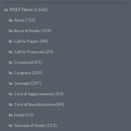
SISEF Notebook (Rassegna Stampa)
SISEF News
(1.668)
SISEF Eventi
(726)
Avvisi
SISEF@Facebook
(154)
@SISEF Tweets
Borse di Studio
@ForestTweeting
(48)
Call for Papers
SISEF Publishing
(24)
Call for Proposals
Redazione SISEF.ORG
(55)
Comunicati
Credits
(200)
Congressi
(297)
Convegni
(43)
Corsi di Aggiornamento
(84)
Corsi di Specializzazione
(53)
Eventi
(151)
Giornate di Studio