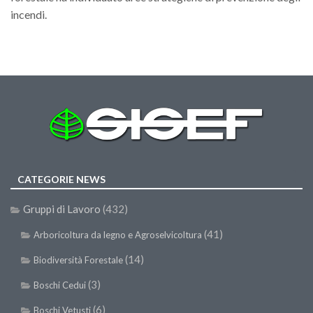
Call for Proposals
incendi.
Comunicati
Congressi
Convegni
Corsi di Aggiornamento
Corsi di Specializzazione
Giornate di Studio
Opportunità di Lavoro
CATEGORIE NEWS
Rassegne
Gruppi di Lavoro
(432)
Reports
(41)
Arboricoltura da legno e Agroselvicoltura
Simposii
(14)
Biodiversità Forestale
Congressi
(3)
Boschi Cedui
Pagina Congressi
(6)
Boschi Vetusti