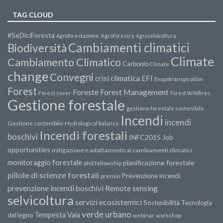
TAG CLOUD
#SeDiciForesta
Agroforestazione
Agroforestry
Agroselvicoltura
Cambiamenti climatici
Biodiversità
Climate
Cambiamento Climatico
Carbonio
Climate
change
Convegni
crisi climatica
EFI
Evapotranspiration
Forest
Forest Management
Foreste
Forest cover
Forest Wildfires
Gestione forestale
gestione forestale sostenibile
Incendi
incendi
Gestione sostenibile
Hydrological balance
Incendi forestali
boschivi
INFC2015
Job
opportunities
mitigazione e adattamento ai cambiamenti climatici
monitoraggio forestale
pianificazione forestale
phd fellowship
pillole di scienze forestali
Prevenzione incendi
premio
prevenzione incendi boschivi
Remote sensing
selvicoltura
servizi ecosistemici
Sostenibilità
Tecnologia
verde urbano
Tempesta Vaia
del legno
webinar
workshop