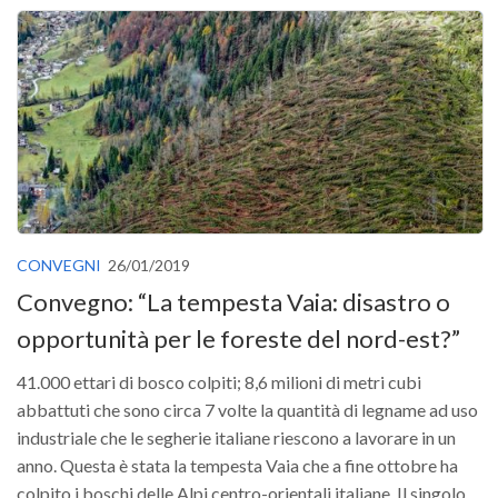
Versamento Quote di Iscrizione
Gruppi di Lavoro
Lista dei Gruppi di Lavoro SISEF
GdL Inquinamento e Foreste
GdL Terpeni in Ecologia
GdL Biodiversità Forestale
GdL Arboricoltura da Legno e Agroselvicoltura
CONVEGNI
26/01/2019
GdL Modellistica Forestale
Convegno: “La tempesta Vaia: disastro o
GdL Selvicoltura
opportunità per le foreste del nord-est?”
GdL Ecologia del Suolo
41.000 ettari di bosco colpiti; 8,6 milioni di metri cubi
GdL Pianificazione Forestale
abbattuti che sono circa 7 volte la quantità di legname ad uso
GdL Geomatica Forestale
industriale che le segherie italiane riescono a lavorare in un
GdL Filiera del legno
anno. Questa è stata la tempesta Vaia che a fine ottobre ha
colpito i boschi delle Alpi centro-orientali italiane. Il singolo