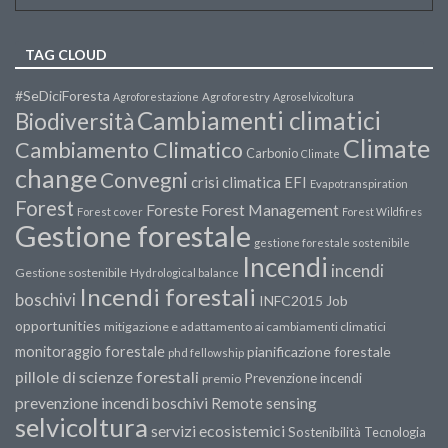
TAG CLOUD
#SeDiciForesta
Agroforestazione
Agroforestry
Agroselvicoltura
Cambiamenti climatici
Biodiversità
Climate
Cambiamento Climatico
Carbonio
Climate
change
Convegni
crisi climatica
EFI
Evapotranspiration
Forest
Forest Management
Foreste
Forest cover
Forest Wildfires
Gestione forestale
gestione forestale sostenibile
Incendi
incendi
Gestione sostenibile
Hydrological balance
Incendi forestali
boschivi
INFC2015
Job
opportunities
mitigazione e adattamento ai cambiamenti climatici
monitoraggio forestale
pianificazione forestale
phd fellowship
pillole di scienze forestali
Prevenzione incendi
premio
prevenzione incendi boschivi
Remote sensing
selvicoltura
servizi ecosistemici
Sostenibilità
Tecnologia