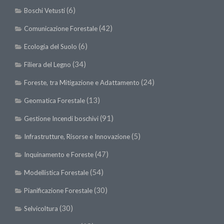
Call for Proposals
(6)
Boschi Vetusti
Comunicati
(42)
Comunicazione Forestale
Congressi
(6)
Ecologia del Suolo
Convegni
(34)
Filiera del Legno
Corsi di Aggiornamento
(24)
Foreste, tra Mitigazione e Adattamento
Corsi di Specializzazione
(13)
Geomatica Forestale
Giornate di Studio
(91)
Gestione Incendi boschivi
Opportunità di Lavoro
(5)
Infrastrutture, Risorse e Innovazione
Rassegne
(47)
Inquinamento e Foreste
Reports
(54)
Modellistica Forestale
Simposii
(30)
Pianificazione Forestale
Congressi
(30)
Selvicoltura
Pagina Congressi