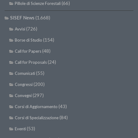
(66)
Pillole di Scienze Forestali
II Congresso (Bologna 1999)
I Congresso (Padova 1997)
SISEF News
(1.668)
Redazione
(726)
Avvisi
Pagina Principale
(154)
Borse di Studio
Editoriali
(48)
Call for Papers
Pillole di Scienze Forestali
(24)
Call for Proposals
Highlights
(55)
Comunicati
#FOCUSINCENDI
(200)
Congressi
Cartella Stampa
(297)
Convegni
Comunicati
(43)
Corsi di Aggiornamento
Infografiche
(84)
Corsi di Specializzazione
Video
(53)
Eventi
PDF