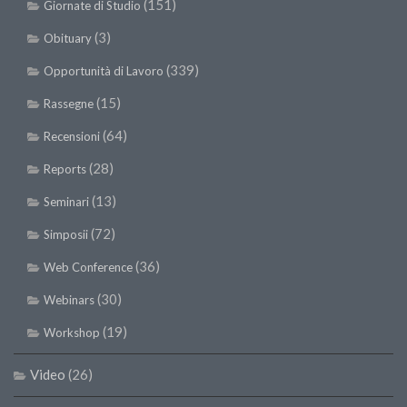
(151)
SISEF Notebook (Rassegna Stampa)
Giornate di Studio
SISEF Eventi
(3)
Obituary
SISEF@Facebook
(339)
Opportunità di Lavoro
@SISEF Tweets
(15)
Rassegne
@ForestTweeting
(64)
Recensioni
SISEF Publishing
(28)
Reports
Redazione SISEF.ORG
(13)
Seminari
Credits
(72)
Simposii
(36)
Web Conference
(30)
Webinars
(19)
Workshop
Video
(26)