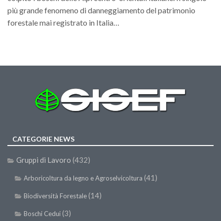
GdL Gestione Incendi Boschivi
più grande fenomeno di danneggiamento del patrimonio
GdL Verde Urbano
forestale mai registrato in Italia…
GdL Comunicazione Forestale
GdL Foreste, Mitigazione, Adattamento
GdL Infrastrutture, Risorse, Innovazione
GdL Boschi Vetusti
GdL “TreeTalkers”
GdL Boschi Cedui
News
CATEGORIE NEWS
Post Recenti
Gruppi di Lavoro
(432)
Ricevi la SISEF Newsletter
(41)
Arboricoltura da legno e Agroselvicoltura
Avvisi
(14)
Biodiversità Forestale
Borse di Studio
(3)
Boschi Cedui
Call for Papers