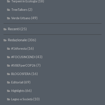
(18)
Premi SISEF
Terpeni in Ecologia
XV Congresso (Sassari 2026)
(2)
TreeTalkers
XIV Congresso (Padova 2024)
(49)
Verde Urbano
XIII Congresso (Orvieto 2022)
Recenti
(25)
XII Congresso (Palermo 2019)
Redazionale
(306)
XI Congresso (Roma 2017)
X Congresso (Firenze 2015)
(16)
#16foresta
IX Congresso (Bolzano 2013)
(43)
#FOCUSINCENDI
VIII Congresso (Rende 2011)
(7)
#SISEFperCOP26
VII Congresso (Isernia 2009)
(16)
BLOGOSFERA
VI Congresso (Arezzo 2007)
(69)
Editoriali
V Congresso (Torino 2003)
(66)
Highlights
IV Congresso (Potenza 2003)
(10)
Legno e Società
III Congresso (Viterbo 2001)