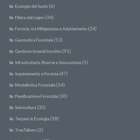
(6)
Call for Proposals
Ecologia del Suolo
Comunicati
(34)
Filiera del Legno
Congressi
(24)
Foreste, tra Mitigazione e Adattamento
Convegni
(13)
Geomatica Forestale
Corsi di Aggiornamento
(91)
Gestione Incendi boschivi
Corsi di Specializzazione
(5)
Infrastrutture, Risorse e Innovazione
Giornate di Studio
(47)
Inquinamento e Foreste
Opportunità di Lavoro
(54)
Modellistica Forestale
Rassegne
(30)
Pianificazione Forestale
Reports
(30)
Selvicoltura
Simposii
(18)
Terpeni in Ecologia
Congressi
(2)
TreeTalkers
Pagina Congressi