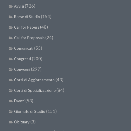
II Congresso (Bologna 1999)
(726)
Avvisi
I Congresso (Padova 1997)
(154)
Borse di Studio
Redazione
(48)
Call for Papers
Pagina Principale
(24)
Call for Proposals
Editoriali
(55)
Comunicati
Pillole di Scienze Forestali
(200)
Congressi
Highlights
(297)
Convegni
#FOCUSINCENDI
(43)
Corsi di Aggiornamento
Cartella Stampa
(84)
Corsi di Specializzazione
Comunicati
(53)
Eventi
Infografiche
(151)
Giornate di Studio
Video
(3)
Obituary
PDF