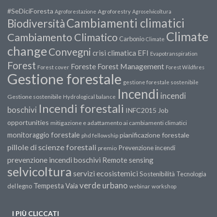
#SeDiciForesta
Agroforestazione
Agroforestry
Agroselvicoltura
Cambiamenti climatici
Biodiversità
Climate
Cambiamento Climatico
Carbonio
Climate
change
Convegni
crisi climatica
EFI
Evapotranspiration
Forest
Forest Management
Foreste
Forest cover
Forest Wildfires
Gestione forestale
gestione forestale sostenibile
Incendi
incendi
Gestione sostenibile
Hydrological balance
Incendi forestali
boschivi
INFC2015
Job
opportunities
mitigazione e adattamento ai cambiamenti climatici
monitoraggio forestale
pianificazione forestale
phd fellowship
pillole di scienze forestali
Prevenzione incendi
premio
prevenzione incendi boschivi
Remote sensing
selvicoltura
servizi ecosistemici
Sostenibilità
Tecnologia
verde urbano
Tempesta Vaia
del legno
webinar
workshop
I PIÙ CLICCATI