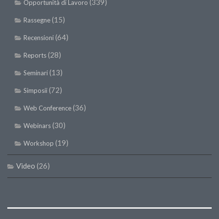
(339)
Opportunità di Lavoro
SISEF Notebook (Rassegna Stampa)
SISEF Eventi
(15)
Rassegne
SISEF@Facebook
(64)
Recensioni
@SISEF Tweets
(28)
Reports
@ForestTweeting
(13)
Seminari
SISEF Publishing
(72)
Simposii
Redazione SISEF.ORG
(36)
Web Conference
Credits
(30)
Webinars
(19)
Workshop
Video
(26)