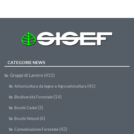
GdL Gestione Incendi Boschivi
GdL Verde Urbano
GdL Comunicazione Forestale
GdL Foreste, Mitigazione, Adattamento
GdL Infrastrutture, Risorse, Innovazione
GdL Boschi Vetusti
GdL “TreeTalkers”
CATEGORIE NEWS
GdL Boschi Cedui
Gruppi di Lavoro
(432)
News
(41)
Arboricoltura da legno e Agroselvicoltura
Post Recenti
(14)
Biodiversità Forestale
Ricevi la SISEF Newsletter
(3)
Boschi Cedui
Avvisi
(6)
Boschi Vetusti
Borse di Studio
(42)
Comunicazione Forestale
Call for Papers